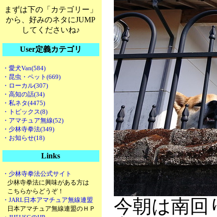
まずは下の「カテゴリー」
から、好みのネタにJUMP
してくださいね♪
User定義カテゴリ
・愛犬Van(584)
・昆虫・ペット(669)
・ローカル(307)
・高知の話(34)
・私ネタ(4475)
・トピックス(8)
・アマチュア無線(52)
・少林寺拳法(349)
・お知らせ(18)
Links
・少林寺拳法公式サイト
少林寺拳法に興味がある方は
こちらからどうぞ！
今朝は南回
・JARL日本アマチュア無線連盟
日本アマチュア無線連盟のＨＰ