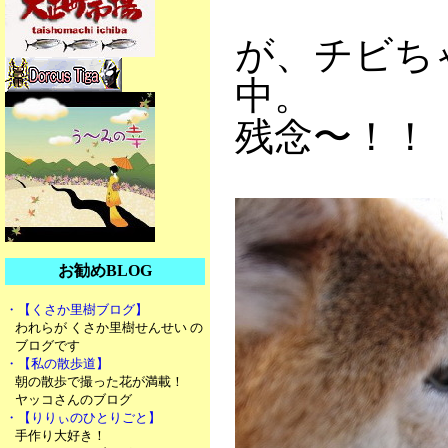
が、チビち
中。
残念〜！！
お勧めBLOG
・【くさか里樹ブログ】
われらが くさか里樹せんせい の
ブログです
・【私の散歩道】
朝の散歩で撮った花が満載！
ヤッコさんのブログ
・【りりぃのひとりごと】
手作り大好き！