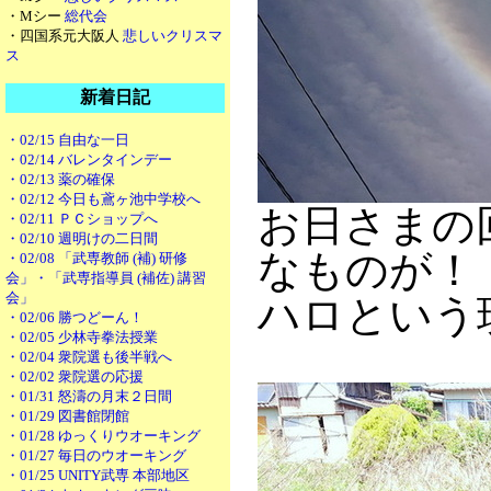
・Mシー
総代会
・四国系元大阪人
悲しいクリスマ
ス
新着日記
・02/15 自由な一日
・02/14 バレンタインデー
・02/13 薬の確保
・02/12 今日も鳶ヶ池中学校へ
お日さまの
・02/11 ＰＣショップへ
・02/10 週明けの二日間
なものが！
・02/08 「武専教師 (補) 研修
会」・「武専指導員 (補佐) 講習
会」
ハロという
・02/06 勝つどーん！
・02/05 少林寺拳法授業
・02/04 衆院選も後半戦へ
・02/02 衆院選の応援
・01/31 怒濤の月末２日間
・01/29 図書館閉館
・01/28 ゆっくりウオーキング
・01/27 毎日のウオーキング
・01/25 UNITY武専 本部地区