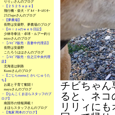
りりぃさんのブログ
・【２５２５ａｐｅ】
飛行機・柴犬・ｸﾞﾙﾒ・ﾎｰﾑｾﾝﾀｰ
2525apeさんのブログ
・【夢農場】
長野は安曇野、夢農場のブログ
・【ｍｉｚoのｗｅｂ日記】
少林寺拳法・卓球・ルアー釣り
mizoさんのブログ
・【ﾉｴﾋﾞｱ販売・吾妻中代理店】
長野は安曇野
こたろうははさんのブログ
・【ﾉｴﾋﾞｱ販売・住之江中央代理
店】
北海道は釧路
Kumiさんのブログ
・【ごじらmamaと かいじゅうた
ち】
チビちゃん
お庭と子育て奮闘！
mayuさんのブログ
ると、ネコ
・【なんこくまほらスタッフのブ
ログ】
南国市の情報満載！
リリィにも
まほらスタッフさんのブログ
・【曳家 岡本のブログ】