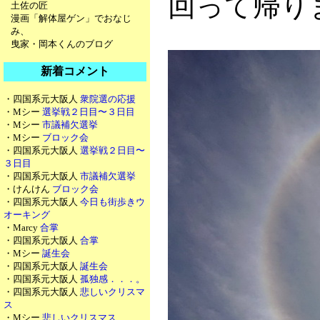
回って帰り
土佐の匠
漫画「解体屋ゲン」でおなじ
み、
曳家・岡本くんのブログ
新着コメント
・四国系元大阪人
衆院選の応援
・Mシー
選挙戦２日目〜３日目
・Mシー
市議補欠選挙
・Mシー
ブロック会
・四国系元大阪人
選挙戦２日目〜
３日目
・四国系元大阪人
市議補欠選挙
・けんけん
ブロック会
・四国系元大阪人
今日も街歩きウ
オーキング
・Marcy
合掌
・四国系元大阪人
合掌
・Mシー
誕生会
・四国系元大阪人
誕生会
・四国系元大阪人
孤独感．．．。
・四国系元大阪人
悲しいクリスマ
ス
・Mシー
悲しいクリスマス