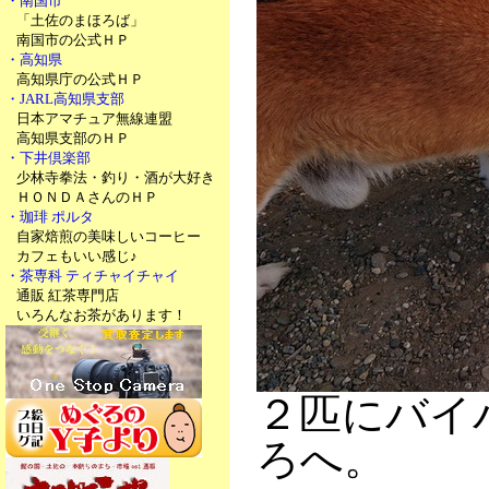
・南国市
「土佐のまほろば」
南国市の公式ＨＰ
・高知県
高知県庁の公式ＨＰ
・JARL高知県支部
日本アマチュア無線連盟
高知県支部のＨＰ
・下井倶楽部
少林寺拳法・釣り・酒が大好き
ＨＯＮＤＡさんのＨＰ
・珈琲 ポルタ
自家焙煎の美味しいコーヒー
カフェもいい感じ♪
・茶専科 ティチャイチャイ
通販 紅茶専門店
いろんなお茶があります！
２匹にバイ
ろへ。