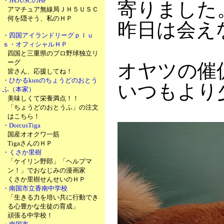
・JH5USCのHP
寄りました
アマチュア無線局ＪＨ５ＵＳＣ
何を隠そう、私のＨＰ
昨日は会え
・四国アイランドリーグｐｌｕ
ｓ・オフィシャルＨＰ
四国と三重県のプロ野球独立リ
ーグ
オヤツの催
皆さん、応援してね！
・ひかるkunのちょうどのおとう
いつもより
ふ（本家）
美味しくて栄養満点！！
「ちょうどのおとうふ」の注文
はこちら！
・DorcusTiga
国産オオクワ一筋
TigaさんのＨＰ
・くさか里樹
「ケイリン野郎」「ヘルプマ
ン！」でおなじみの漫画家
くさか里樹せんせいのＨＰ
・南国市立香南中学校
「生きる力を培い共に行動でき
る心豊かな生徒の育成」
頑張る中学校！