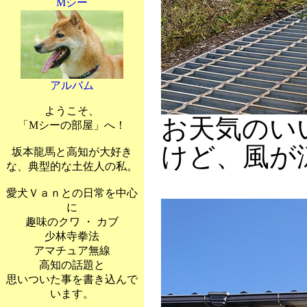
Mシー
アルバム
ようこそ、
お天気のい
「Mシーの部屋」へ！
けど、風が
坂本龍馬と高知が大好き
な、典型的な土佐人の私。
愛犬Ｖａｎとの日常を中心
に
趣味のクワ ・ カブ
少林寺拳法
アマチュア無線
高知の話題と
思いついた事を書き込んで
います。