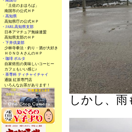
・南国市
「土佐のまほろば」
南国市の公式ＨＰ
・高知県
高知県庁の公式ＨＰ
・JARL高知県支部
日本アマチュア無線連盟
高知県支部のＨＰ
・下井倶楽部
少林寺拳法・釣り・酒が大好き
ＨＯＮＤＡさんのＨＰ
・珈琲 ポルタ
自家焙煎の美味しいコーヒー
カフェもいい感じ♪
・茶専科 ティチャイチャイ
通販 紅茶専門店
いろんなお茶があります！
しかし、雨