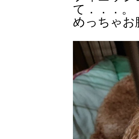
て．．．。
めっちゃお