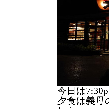
今日は7:3
夕食は義母