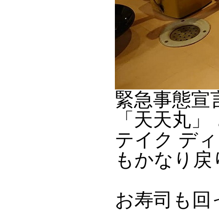
緊急事態宣
「天天丸」
テイク デ
もかなり戻
お寿司も回