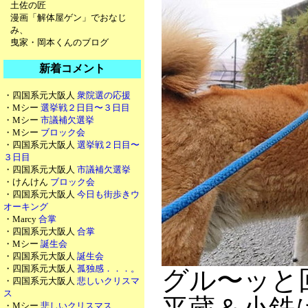
土佐の匠
漫画「解体屋ゲン」でおなじ
み、
曳家・岡本くんのブログ
新着コメント
・四国系元大阪人
衆院選の応援
・Mシー
選挙戦２日目〜３日目
・Mシー
市議補欠選挙
・Mシー
ブロック会
・四国系元大阪人
選挙戦２日目〜
３日目
・四国系元大阪人
市議補欠選挙
・けんけん
ブロック会
・四国系元大阪人
今日も街歩きウ
オーキング
・Marcy
合掌
・四国系元大阪人
合掌
・Mシー
誕生会
・四国系元大阪人
誕生会
・四国系元大阪人
孤独感．．．。
グル〜ッと
・四国系元大阪人
悲しいクリスマ
ス
・Mシー
悲しいクリスマス