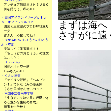
・JH5USCのHP
アマチュア無線局ＪＨ５ＵＳＣ
何を隠そう、私のＨＰ
・四国アイランドリーグｐｌｕ
まずは海へ
ｓ・オフィシャルＨＰ
四国と三重県のプロ野球独立リ
ーグ
さすがに遠
皆さん、応援してね！
・ひかるkunのちょうどのおとう
ふ（本家）
美味しくて栄養満点！！
「ちょうどのおとうふ」の注文
はこちら！
・DorcusTiga
国産オオクワ一筋
TigaさんのＨＰ
・くさか里樹
「ケイリン野郎」「ヘルプマ
ン！」でおなじみの漫画家
くさか里樹せんせいのＨＰ
・南国市立香南中学校
「生きる力を培い共に行動でき
る心豊かな生徒の育成」
頑張る中学校！