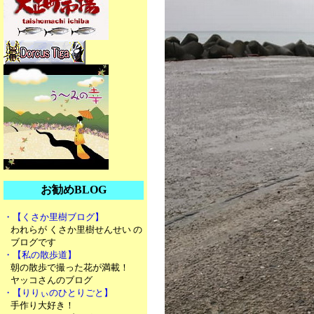
お勧めBLOG
・【くさか里樹ブログ】
われらが くさか里樹せんせい の
ブログです
・【私の散歩道】
朝の散歩で撮った花が満載！
ヤッコさんのブログ
・【りりぃのひとりごと】
手作り大好き！