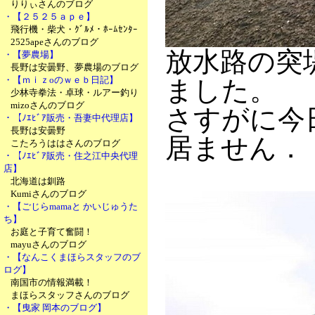
りりぃさんのブログ
・【２５２５ａｐｅ】
飛行機・柴犬・ｸﾞﾙﾒ・ﾎｰﾑｾﾝﾀｰ
2525apeさんのブログ
放水路の突
・【夢農場】
長野は安曇野、夢農場のブログ
・【ｍｉｚoのｗｅｂ日記】
ました。
少林寺拳法・卓球・ルアー釣り
mizoさんのブログ
さすがに今
・【ﾉｴﾋﾞｱ販売・吾妻中代理店】
長野は安曇野
居ません．
こたろうははさんのブログ
・【ﾉｴﾋﾞｱ販売・住之江中央代理
店】
北海道は釧路
Kumiさんのブログ
・【ごじらmamaと かいじゅうた
ち】
お庭と子育て奮闘！
mayuさんのブログ
・【なんこくまほらスタッフのブ
ログ】
南国市の情報満載！
まほらスタッフさんのブログ
・【曳家 岡本のブログ】