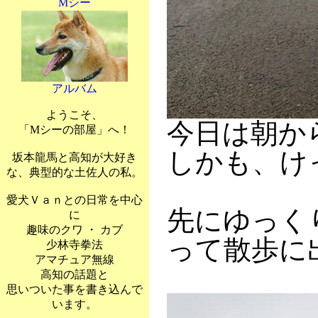
Mシー
アルバム
ようこそ、
今日は朝か
「Mシーの部屋」へ！
しかも、け
坂本龍馬と高知が大好き
な、典型的な土佐人の私。
愛犬Ｖａｎとの日常を中心
先にゆっく
に
趣味のクワ ・ カブ
って散歩に
少林寺拳法
アマチュア無線
高知の話題と
思いついた事を書き込んで
います。