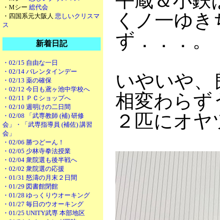
平蔵＆小鉄
・Mシー
総代会
くノ一ゆき
・四国系元大阪人
悲しいクリスマ
ス
ず．．．。
新着日記
・02/15 自由な一日
・02/14 バレンタインデー
いやいや、
・02/13 薬の確保
・02/12 今日も鳶ヶ池中学校へ
相変わらず
・02/11 ＰＣショップへ
・02/10 週明けの二日間
２匹にオヤ
・02/08 「武専教師 (補) 研修
会」・「武専指導員 (補佐) 講習
会」
・02/06 勝つどーん！
・02/05 少林寺拳法授業
・02/04 衆院選も後半戦へ
・02/02 衆院選の応援
・01/31 怒濤の月末２日間
・01/29 図書館閉館
・01/28 ゆっくりウオーキング
・01/27 毎日のウオーキング
・01/25 UNITY武専 本部地区