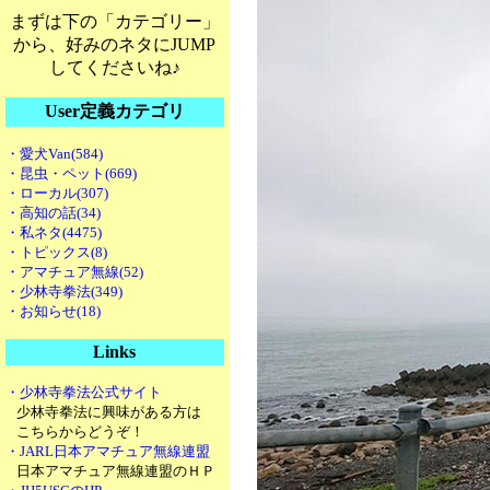
まずは下の「カテゴリー」
から、好みのネタにJUMP
してくださいね♪
User定義カテゴリ
・愛犬Van(584)
・昆虫・ペット(669)
・ローカル(307)
・高知の話(34)
・私ネタ(4475)
・トピックス(8)
・アマチュア無線(52)
・少林寺拳法(349)
・お知らせ(18)
Links
・少林寺拳法公式サイト
少林寺拳法に興味がある方は
こちらからどうぞ！
・JARL日本アマチュア無線連盟
日本アマチュア無線連盟のＨＰ