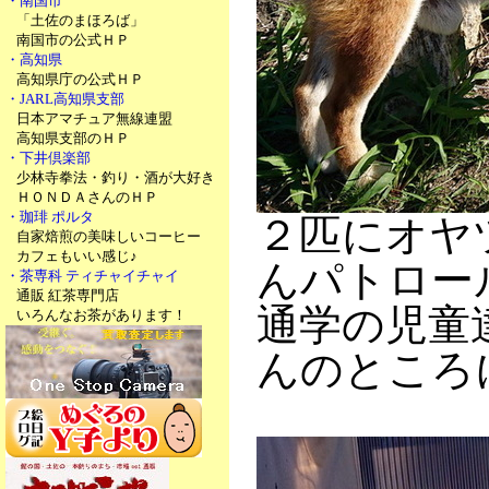
・南国市
「土佐のまほろば」
南国市の公式ＨＰ
・高知県
高知県庁の公式ＨＰ
・JARL高知県支部
日本アマチュア無線連盟
高知県支部のＨＰ
・下井倶楽部
少林寺拳法・釣り・酒が大好き
ＨＯＮＤＡさんのＨＰ
・珈琲 ポルタ
２匹にオヤ
自家焙煎の美味しいコーヒー
カフェもいい感じ♪
んパトロー
・茶専科 ティチャイチャイ
通販 紅茶専門店
通学の児童
いろんなお茶があります！
んのところ