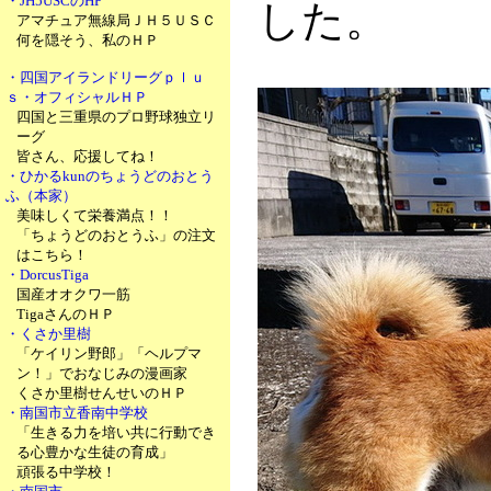
・JH5USCのHP
した。
アマチュア無線局ＪＨ５ＵＳＣ
何を隠そう、私のＨＰ
・四国アイランドリーグｐｌｕ
ｓ・オフィシャルＨＰ
四国と三重県のプロ野球独立リ
ーグ
皆さん、応援してね！
・ひかるkunのちょうどのおとう
ふ（本家）
美味しくて栄養満点！！
「ちょうどのおとうふ」の注文
はこちら！
・DorcusTiga
国産オオクワ一筋
TigaさんのＨＰ
・くさか里樹
「ケイリン野郎」「ヘルプマ
ン！」でおなじみの漫画家
くさか里樹せんせいのＨＰ
・南国市立香南中学校
「生きる力を培い共に行動でき
る心豊かな生徒の育成」
頑張る中学校！