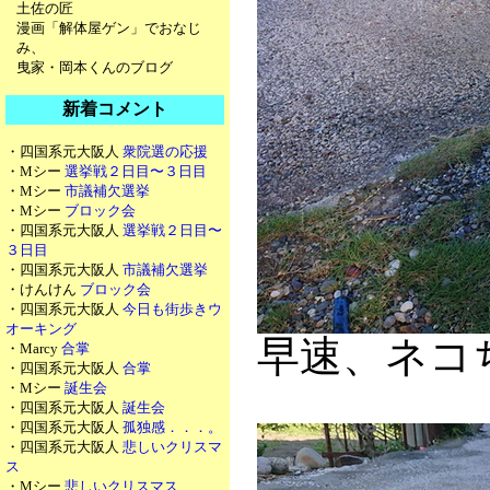
土佐の匠
漫画「解体屋ゲン」でおなじ
み、
曳家・岡本くんのブログ
新着コメント
・四国系元大阪人
衆院選の応援
・Mシー
選挙戦２日目〜３日目
・Mシー
市議補欠選挙
・Mシー
ブロック会
・四国系元大阪人
選挙戦２日目〜
３日目
・四国系元大阪人
市議補欠選挙
・けんけん
ブロック会
・四国系元大阪人
今日も街歩きウ
オーキング
早速、ネコ
・Marcy
合掌
・四国系元大阪人
合掌
・Mシー
誕生会
・四国系元大阪人
誕生会
・四国系元大阪人
孤独感．．．。
・四国系元大阪人
悲しいクリスマ
ス
・Mシー
悲しいクリスマス