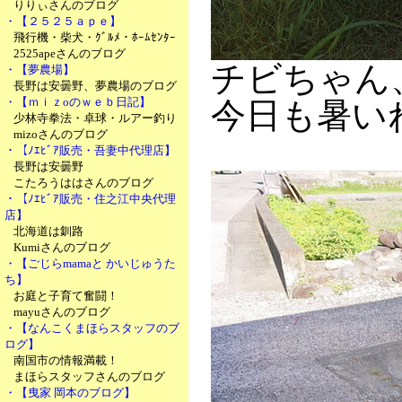
りりぃさんのブログ
・【２５２５ａｐｅ】
飛行機・柴犬・ｸﾞﾙﾒ・ﾎｰﾑｾﾝﾀｰ
2525apeさんのブログ
チビちゃん
・【夢農場】
長野は安曇野、夢農場のブログ
・【ｍｉｚoのｗｅｂ日記】
今日も暑い
少林寺拳法・卓球・ルアー釣り
mizoさんのブログ
・【ﾉｴﾋﾞｱ販売・吾妻中代理店】
長野は安曇野
こたろうははさんのブログ
・【ﾉｴﾋﾞｱ販売・住之江中央代理
店】
北海道は釧路
Kumiさんのブログ
・【ごじらmamaと かいじゅうた
ち】
お庭と子育て奮闘！
mayuさんのブログ
・【なんこくまほらスタッフのブ
ログ】
南国市の情報満載！
まほらスタッフさんのブログ
・【曳家 岡本のブログ】