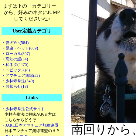
まずは下の「カテゴリー」
から、好みのネタにJUMP
してくださいね♪
User定義カテゴリ
・愛犬Van(584)
・昆虫・ペット(669)
・ローカル(307)
・高知の話(34)
・私ネタ(4475)
・トピックス(8)
・アマチュア無線(52)
・少林寺拳法(349)
・お知らせ(18)
Links
・少林寺拳法公式サイト
少林寺拳法に興味がある方は
こちらからどうぞ！
南回りから
・JARL日本アマチュア無線連盟
日本アマチュア無線連盟のＨＰ