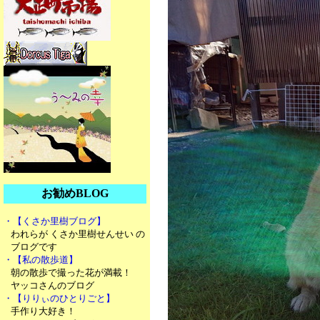
お勧めBLOG
・【くさか里樹ブログ】
われらが くさか里樹せんせい の
ブログです
・【私の散歩道】
朝の散歩で撮った花が満載！
ヤッコさんのブログ
・【りりぃのひとりごと】
手作り大好き！