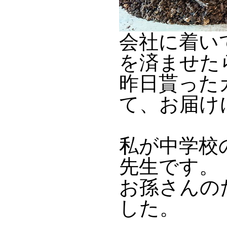
会社に着い
を済ませた
昨日貰った
て、お届け
私が中学校
先生です。
お孫さんの
した。