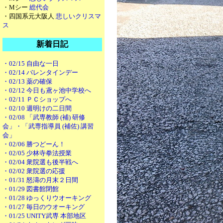
・Mシー
総代会
・四国系元大阪人
悲しいクリスマ
ス
新着日記
・02/15 自由な一日
・02/14 バレンタインデー
・02/13 薬の確保
・02/12 今日も鳶ヶ池中学校へ
・02/11 ＰＣショップへ
・02/10 週明けの二日間
・02/08 「武専教師 (補) 研修
会」・「武専指導員 (補佐) 講習
会」
・02/06 勝つどーん！
・02/05 少林寺拳法授業
・02/04 衆院選も後半戦へ
・02/02 衆院選の応援
・01/31 怒濤の月末２日間
・01/29 図書館閉館
・01/28 ゆっくりウオーキング
・01/27 毎日のウオーキング
・01/25 UNITY武専 本部地区