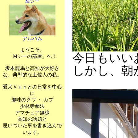
Mシー
アルバム
ようこそ、
今日もいい
「Mシーの部屋」へ！
しかし、朝
坂本龍馬と高知が大好き
な、典型的な土佐人の私。
愛犬Ｖａｎとの日常を中心
に
趣味のクワ ・ カブ
少林寺拳法
アマチュア無線
高知の話題と
思いついた事を書き込んで
います。