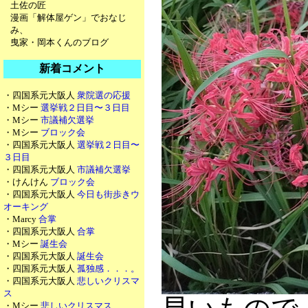
土佐の匠
漫画「解体屋ゲン」でおなじ
み、
曳家・岡本くんのブログ
新着コメント
・四国系元大阪人
衆院選の応援
・Mシー
選挙戦２日目〜３日目
・Mシー
市議補欠選挙
・Mシー
ブロック会
・四国系元大阪人
選挙戦２日目〜
３日目
・四国系元大阪人
市議補欠選挙
・けんけん
ブロック会
・四国系元大阪人
今日も街歩きウ
オーキング
・Marcy
合掌
・四国系元大阪人
合掌
・Mシー
誕生会
・四国系元大阪人
誕生会
・四国系元大阪人
孤独感．．．。
・四国系元大阪人
悲しいクリスマ
ス
・Mシー
悲しいクリスマス