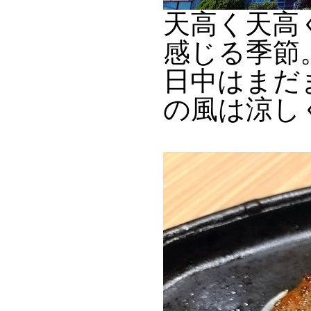
天高く天高
感じる季節
日中はまだ
の風は涼し