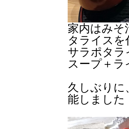
家内はみそ
タライスを
サラポタラ
スープ＋ラ
久しぶりに
能しました