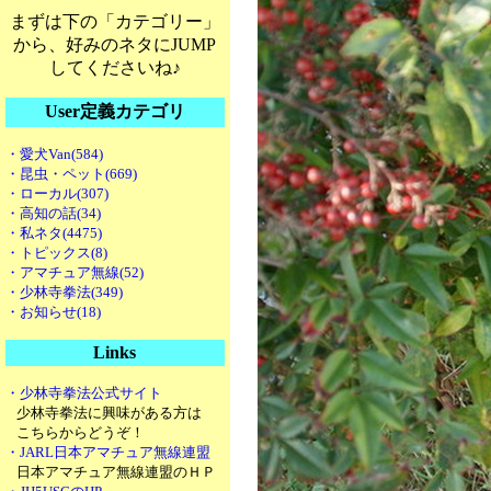
まずは下の「カテゴリー」
から、好みのネタにJUMP
してくださいね♪
User定義カテゴリ
・愛犬Van(584)
・昆虫・ペット(669)
・ローカル(307)
・高知の話(34)
・私ネタ(4475)
・トピックス(8)
・アマチュア無線(52)
・少林寺拳法(349)
・お知らせ(18)
Links
・少林寺拳法公式サイト
少林寺拳法に興味がある方は
こちらからどうぞ！
・JARL日本アマチュア無線連盟
日本アマチュア無線連盟のＨＰ