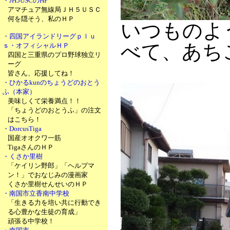
・JH5USCのHP
アマチュア無線局ＪＨ５ＵＳＣ
何を隠そう、私のＨＰ
いつものよ
・四国アイランドリーグｐｌｕ
べて、あち
ｓ・オフィシャルＨＰ
四国と三重県のプロ野球独立リ
ーグ
皆さん、応援してね！
・ひかるkunのちょうどのおとう
ふ（本家）
美味しくて栄養満点！！
「ちょうどのおとうふ」の注文
はこちら！
・DorcusTiga
国産オオクワ一筋
TigaさんのＨＰ
・くさか里樹
「ケイリン野郎」「ヘルプマ
ン！」でおなじみの漫画家
くさか里樹せんせいのＨＰ
・南国市立香南中学校
「生きる力を培い共に行動でき
る心豊かな生徒の育成」
頑張る中学校！