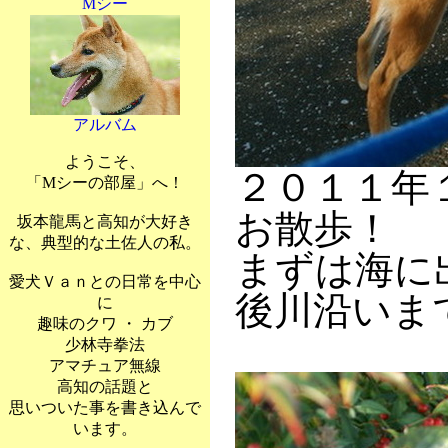
Mシー
アルバム
ようこそ、
２０１１年
「Mシーの部屋」へ！
お散歩！
坂本龍馬と高知が大好き
な、典型的な土佐人の私。
まずは海に
愛犬Ｖａｎとの日常を中心
後川沿いま
に
趣味のクワ ・ カブ
少林寺拳法
アマチュア無線
高知の話題と
思いついた事を書き込んで
います。