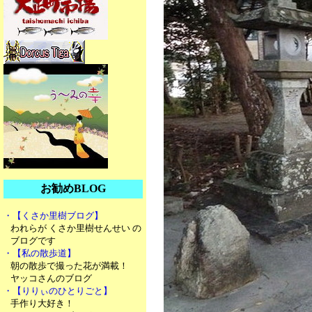
お勧めBLOG
・【くさか里樹ブログ】
われらが くさか里樹せんせい の
ブログです
・【私の散歩道】
朝の散歩で撮った花が満載！
ヤッコさんのブログ
・【りりぃのひとりごと】
手作り大好き！