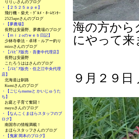
りりぃさんのブログ
・【２５２５ａｐｅ】
飛行機・柴犬・ｸﾞﾙﾒ・ﾎｰﾑｾﾝﾀｰ
2525apeさんのブログ
海の方から
・【夢農場】
長野は安曇野、夢農場のブログ
・【ｍｉｚoのｗｅｂ日記】
にやって来
少林寺拳法・卓球・ルアー釣り
mizoさんのブログ
・【ﾉｴﾋﾞｱ販売・吾妻中代理店】
長野は安曇野
こたろうははさんのブログ
・【ﾉｴﾋﾞｱ販売・住之江中央代理
９月２９日
店】
北海道は釧路
Kumiさんのブログ
・【ごじらmamaと かいじゅうた
ち】
お庭と子育て奮闘！
mayuさんのブログ
・【なんこくまほらスタッフのブ
ログ】
南国市の情報満載！
まほらスタッフさんのブログ
・【曳家 岡本のブログ】