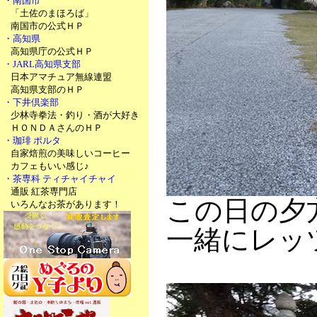
・南国市
「土佐のまほろば」
南国市の公式ＨＰ
・高知県
高知県庁の公式ＨＰ
・JARL高知県支部
日本アマチュア無線連盟
高知県支部のＨＰ
・下井倶楽部
少林寺拳法・釣り・酒が大好き
ＨＯＮＤＡさんのＨＰ
・珈琲 ポルタ
自家焙煎の美味しいコーヒー
カフェもいい感じ♪
・茶専科 ティチャイチャイ
通販 紅茶専門店
この日の夕
いろんなお茶があります！
一緒にレッ