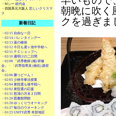
早いもので
・Mシー
総代会
朝晩に吹く
・四国系元大阪人
悲しいクリスマ
ス
クを過ぎま
新着日記
・02/15 自由な一日
・02/14 バレンタインデー
・02/13 薬の確保
・02/12 今日も鳶ヶ池中学校へ
・02/11 ＰＣショップへ
・02/10 週明けの二日間
・02/08 「武専教師 (補) 研修
会」・「武専指導員 (補佐) 講習
会」
・02/06 勝つどーん！
・02/05 少林寺拳法授業
・02/04 衆院選も後半戦へ
・02/02 衆院選の応援
・01/31 怒濤の月末２日間
・01/29 図書館閉館
・01/28 ゆっくりウオーキング
・01/27 毎日のウオーキング
・01/25 UNITY武専 本部地区