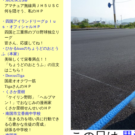
・JH5USCのHP
アマチュア無線局ＪＨ５ＵＳＣ
何を隠そう、私のＨＰ
・四国アイランドリーグｐｌｕ
ｓ・オフィシャルＨＰ
四国と三重県のプロ野球独立リ
ーグ
皆さん、応援してね！
・ひかるkunのちょうどのおとう
ふ（本家）
美味しくて栄養満点！！
「ちょうどのおとうふ」の注文
はこちら！
・DorcusTiga
国産オオクワ一筋
TigaさんのＨＰ
・くさか里樹
「ケイリン野郎」「ヘルプマ
ン！」でおなじみの漫画家
くさか里樹せんせいのＨＰ
・南国市立香南中学校
「生きる力を培い共に行動でき
る心豊かな生徒の育成」
頑張る中学校！