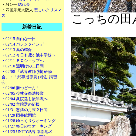
・Mシー
総代会
・四国系元大阪人
悲しいクリスマ
こっちの田
ス
新着日記
・02/15 自由な一日
・02/14 バレンタインデー
・02/13 薬の確保
・02/12 今日も鳶ヶ池中学校へ
・02/11 ＰＣショップへ
・02/10 週明けの二日間
・02/08 「武専教師 (補) 研修
会」・「武専指導員 (補佐) 講習
会」
・02/06 勝つどーん！
・02/05 少林寺拳法授業
・02/04 衆院選も後半戦へ
・02/02 衆院選の応援
・01/31 怒濤の月末２日間
・01/29 図書館閉館
・01/28 ゆっくりウオーキング
・01/27 毎日のウオーキング
・01/25 UNITY武専 本部地区