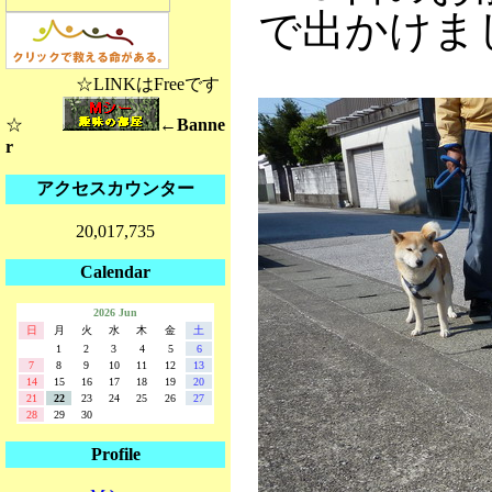
で出かけま
☆LINKはFreeです
☆
←Banne
r
アクセスカウンター
20,017,735
Calendar
2026 Jun
日
月
火
水
木
金
土
1
2
3
4
5
6
7
8
9
10
11
12
13
14
15
16
17
18
19
20
21
22
23
24
25
26
27
28
29
30
Profile