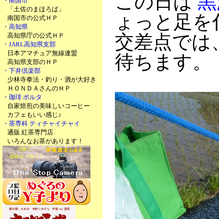
この日は
黒
・南国市
「土佐のまほろば」
ょっと足を
南国市の公式ＨＰ
・高知県
交差点では
高知県庁の公式ＨＰ
・JARL高知県支部
日本アマチュア無線連盟
待ちます。
高知県支部のＨＰ
・下井倶楽部
少林寺拳法・釣り・酒が大好き
ＨＯＮＤＡさんのＨＰ
・珈琲 ポルタ
自家焙煎の美味しいコーヒー
カフェもいい感じ♪
・茶専科 ティチャイチャイ
通販 紅茶専門店
いろんなお茶があります！