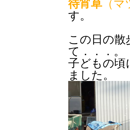
待宵草
（マ
す。
この日の散
て．．．。
子どもの頃
ました。