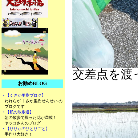
交差点を渡
お勧めBLOG
・【くさか里樹ブログ】
われらが くさか里樹せんせい の
ブログです
・【私の散歩道】
朝の散歩で撮った花が満載！
ヤッコさんのブログ
・【りりぃのひとりごと】
手作り大好き！