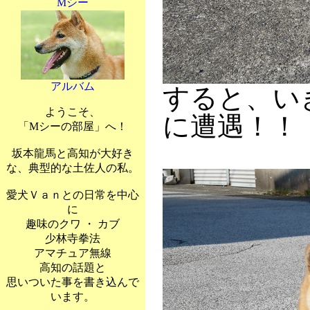
Mシー
アルバム
すると、い
ようこそ、
に遭遇！！
「Mシーの部屋」へ！
坂本龍馬と高知が大好き
な、典型的な土佐人の私。
愛犬Ｖａｎとの日常を中心
に
趣味のクワ ・ カブ
少林寺拳法
アマチュア無線
高知の話題と
思いついた事を書き込んで
います。