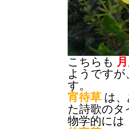
こちらも
月
ようですが
す。
宵待草
は、
た詩歌のタ
物学的には