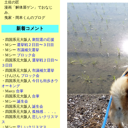
土佐の匠
漫画「解体屋ゲン」でおなじ
み、
曳家・岡本くんのブログ
新着コメント
・四国系元大阪人
衆院選の応援
・Mシー
選挙戦２日目〜３日目
・Mシー
市議補欠選挙
・Mシー
ブロック会
・四国系元大阪人
選挙戦２日目〜
３日目
・四国系元大阪人
市議補欠選挙
・けんけん
ブロック会
・四国系元大阪人
今日も街歩きウ
オーキング
・Marcy
合掌
・四国系元大阪人
合掌
・Mシー
誕生会
・四国系元大阪人
誕生会
・四国系元大阪人
孤独感．．．。
・四国系元大阪人
悲しいクリスマ
ス
・Mシー
悲しいクリスマス