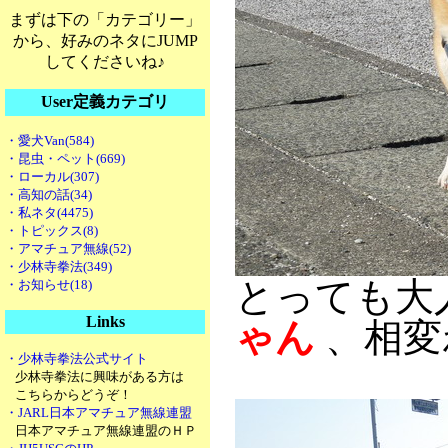
まずは下の「カテゴリー」
から、好みのネタにJUMP
してくださいね♪
User定義カテゴリ
・愛犬Van(584)
・昆虫・ペット(669)
・ローカル(307)
・高知の話(34)
・私ネタ(4475)
・トピックス(8)
・アマチュア無線(52)
・少林寺拳法(349)
とっても大
・お知らせ(18)
Links
ゃん
、相変
・少林寺拳法公式サイト
少林寺拳法に興味がある方は
こちらからどうぞ！
・JARL日本アマチュア無線連盟
日本アマチュア無線連盟のＨＰ