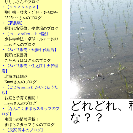
りりぃさんのブログ
・【２５２５ａｐｅ】
飛行機・柴犬・ｸﾞﾙﾒ・ﾎｰﾑｾﾝﾀｰ
2525apeさんのブログ
・【夢農場】
長野は安曇野、夢農場のブログ
・【ｍｉｚoのｗｅｂ日記】
少林寺拳法・卓球・ルアー釣り
mizoさんのブログ
・【ﾉｴﾋﾞｱ販売・吾妻中代理店】
長野は安曇野
こたろうははさんのブログ
・【ﾉｴﾋﾞｱ販売・住之江中央代理
店】
北海道は釧路
Kumiさんのブログ
・【ごじらmamaと かいじゅうた
ち】
お庭と子育て奮闘！
どれどれ、
mayuさんのブログ
・【なんこくまほらスタッフのブ
な？？
ログ】
南国市の情報満載！
まほらスタッフさんのブログ
・【曳家 岡本のブログ】