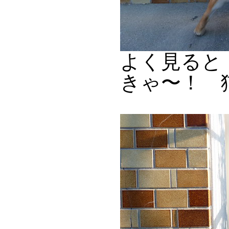
よく見ると
きゃ〜！ 