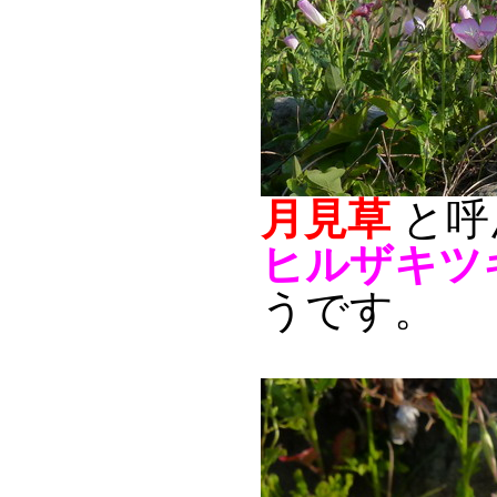
月見草
と呼
ヒルザキツ
うです。