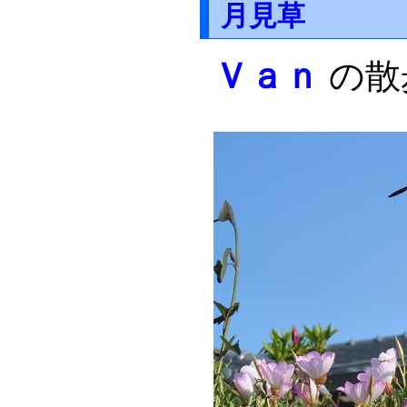
月見草
Ｖａｎ
の散