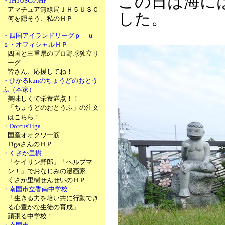
この日は海に
・JH5USCのHP
アマチュア無線局ＪＨ５ＵＳＣ
した。
何を隠そう、私のＨＰ
・四国アイランドリーグｐｌｕ
ｓ・オフィシャルＨＰ
四国と三重県のプロ野球独立リ
ーグ
皆さん、応援してね！
・ひかるkunのちょうどのおとう
ふ（本家）
美味しくて栄養満点！！
「ちょうどのおとうふ」の注文
はこちら！
・DorcusTiga
国産オオクワ一筋
TigaさんのＨＰ
・くさか里樹
「ケイリン野郎」「ヘルプマ
ン！」でおなじみの漫画家
くさか里樹せんせいのＨＰ
・南国市立香南中学校
「生きる力を培い共に行動でき
る心豊かな生徒の育成」
頑張る中学校！