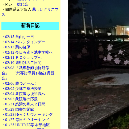
・Mシー
総代会
・四国系元大阪人
悲しいクリスマ
ス
新着日記
・02/15 自由な一日
・02/14 バレンタインデー
・02/13 薬の確保
・02/12 今日も鳶ヶ池中学校へ
・02/11 ＰＣショップへ
・02/10 週明けの二日間
・02/08 「武専教師 (補) 研修
会」・「武専指導員 (補佐) 講習
会」
・02/06 勝つどーん！
・02/05 少林寺拳法授業
・02/04 衆院選も後半戦へ
・02/02 衆院選の応援
・01/31 怒濤の月末２日間
・01/29 図書館閉館
・01/28 ゆっくりウオーキング
・01/27 毎日のウオーキング
・01/25 UNITY武専 本部地区