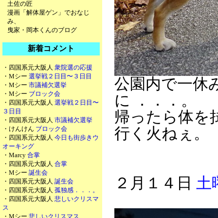
土佐の匠
漫画「解体屋ゲン」でおなじ
み、
曳家・岡本くんのブログ
新着コメント
・四国系元大阪人
衆院選の応援
・Mシー
選挙戦２日目〜３日目
公園内で一休
・Mシー
市議補欠選挙
・Mシー
ブロック会
に ．．．。
・四国系元大阪人
選挙戦２日目〜
３日目
帰ったら体を
・四国系元大阪人
市議補欠選挙
・けんけん
ブロック会
行く火ねぇ。
・四国系元大阪人
今日も街歩きウ
オーキング
・Marcy
合掌
・四国系元大阪人
合掌
・Mシー
誕生会
２月１４日
土
・四国系元大阪人
誕生会
・四国系元大阪人
孤独感．．．。
・四国系元大阪人
悲しいクリスマ
ス
・Mシー
悲しいクリスマス