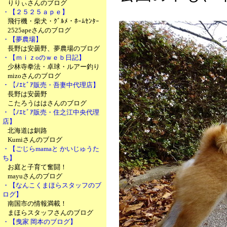
りりぃさんのブログ
・【２５２５ａｐｅ】
飛行機・柴犬・ｸﾞﾙﾒ・ﾎｰﾑｾﾝﾀｰ
2525apeさんのブログ
・【夢農場】
長野は安曇野、夢農場のブログ
・【ｍｉｚoのｗｅｂ日記】
少林寺拳法・卓球・ルアー釣り
mizoさんのブログ
・【ﾉｴﾋﾞｱ販売・吾妻中代理店】
長野は安曇野
こたろうははさんのブログ
・【ﾉｴﾋﾞｱ販売・住之江中央代理
店】
北海道は釧路
Kumiさんのブログ
・【ごじらmamaと かいじゅうた
ち】
お庭と子育て奮闘！
mayuさんのブログ
・【なんこくまほらスタッフのブ
ログ】
南国市の情報満載！
まほらスタッフさんのブログ
・【曳家 岡本のブログ】