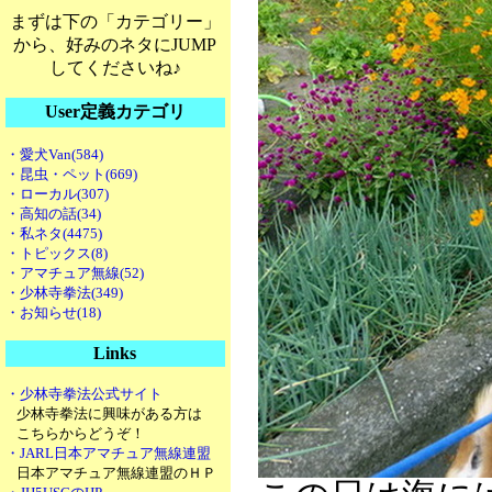
まずは下の「カテゴリー」
から、好みのネタにJUMP
してくださいね♪
User定義カテゴリ
・愛犬Van(584)
・昆虫・ペット(669)
・ローカル(307)
・高知の話(34)
・私ネタ(4475)
・トピックス(8)
・アマチュア無線(52)
・少林寺拳法(349)
・お知らせ(18)
Links
・少林寺拳法公式サイト
少林寺拳法に興味がある方は
こちらからどうぞ！
・JARL日本アマチュア無線連盟
日本アマチュア無線連盟のＨＰ