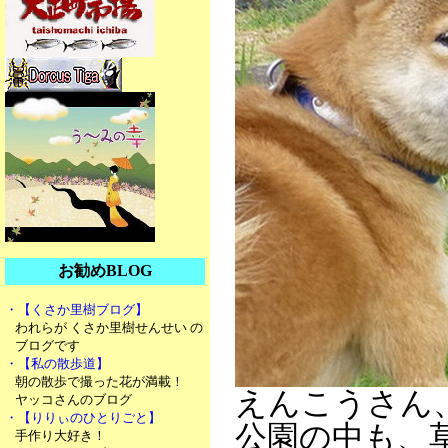
お勧めBLOG
・【くさか里樹ブログ】
われらが くさか里樹せんせい の
ブログです
・【私の散歩道】
朝の散歩で撮った花が満載！
えんこうさん
ヤッコさんのブログ
・【りりぃのひとりごと】
公園の中も、
手作り大好き！