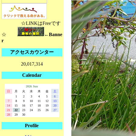
☆LINKはFreeです
☆
←Banne
r
アクセスカウンター
20,017,314
Calendar
2026 Jun
日
月
火
水
木
金
土
1
2
3
4
5
6
7
8
9
10
11
12
13
14
15
16
17
18
19
20
21
22
23
24
25
26
27
28
29
30
Profile