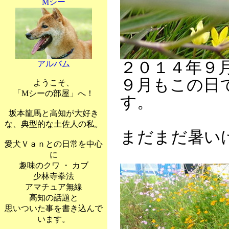
Mシー
２０１４年９
アルバム
９月もこの日
ようこそ、
「Mシーの部屋」へ！
す。
坂本龍馬と高知が大好き
な、典型的な土佐人の私。
まだまだ暑い
愛犬Ｖａｎとの日常を中心
に
趣味のクワ ・ カブ
少林寺拳法
アマチュア無線
高知の話題と
思いついた事を書き込んで
います。