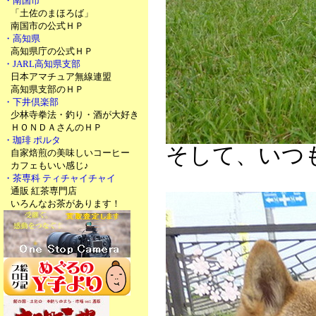
・南国市
「土佐のまほろば」
南国市の公式ＨＰ
・高知県
高知県庁の公式ＨＰ
・JARL高知県支部
日本アマチュア無線連盟
高知県支部のＨＰ
・下井倶楽部
少林寺拳法・釣り・酒が大好き
ＨＯＮＤＡさんのＨＰ
・珈琲 ポルタ
そして、いつ
自家焙煎の美味しいコーヒー
カフェもいい感じ♪
・茶専科 ティチャイチャイ
通販 紅茶専門店
いろんなお茶があります！