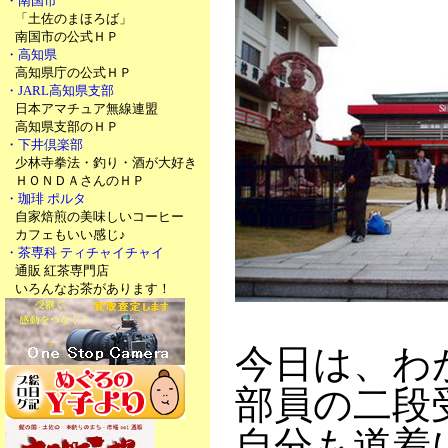
・南国市
「土佐のまほろば」
南国市の公式ＨＰ
・高知県
高知県庁の公式ＨＰ
・JARL高知県支部
日本アマチュア無線連盟
高知県支部のＨＰ
・下井倶楽部
少林寺拳法・釣り・酒が大好き
ＨＯＮＤＡさんのＨＰ
・珈琲 ポルタ
自家焙煎の美味しいコーヒー
カフェもいい感じ♪
・茶専科 ティチャイチャイ
通販 紅茶専門店
いろんなお茶があります！
今日は、わ
部員の二段
自分も道着