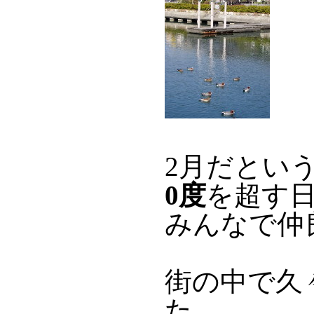
2月だとい
0度
を超す
みんなで仲
街の中で久
た。