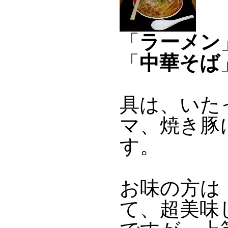
「
ラーメン
「
中華そば
具は、いた
マ、焼き豚
す。
お味の方は
て、超美味