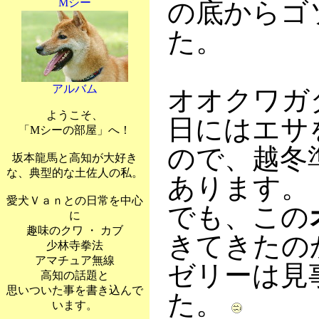
Mシー
の底からゴ
た。
アルバム
オオクワガ
ようこそ、
日にはエサ
「Mシーの部屋」へ！
ので、越冬
坂本龍馬と高知が大好き
な、典型的な土佐人の私。
あります。
愛犬Ｖａｎとの日常を中心
でも、この
に
趣味のクワ ・ カブ
きてきたのか
少林寺拳法
アマチュア無線
ゼリーは見
高知の話題と
思いついた事を書き込んで
た。
います。