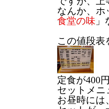
ですが、上
なんか、ホ
食堂の味
」
この値段表
定食が400
セットメニ
お昼時には