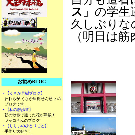
ス
」の学生
久しぶりな
（明日は筋
お勧めBLOG
・【くさか里樹ブログ】
われらが くさか里樹せんせい の
ブログです
・【私の散歩道】
朝の散歩で撮った花が満載！
ヤッコさんのブログ
・【りりぃのひとりごと】
手作り大好き！