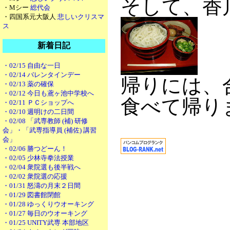
そして、香
・Mシー
総代会
・四国系元大阪人
悲しいクリスマ
ス
新着日記
・02/15 自由な一日
・02/14 バレンタインデー
帰りには、
・02/13 薬の確保
・02/12 今日も鳶ヶ池中学校へ
食べて帰り
・02/11 ＰＣショップへ
・02/10 週明けの二日間
・02/08 「武専教師 (補) 研修
会」・「武専指導員 (補佐) 講習
会」
・02/06 勝つどーん！
・02/05 少林寺拳法授業
・02/04 衆院選も後半戦へ
・02/02 衆院選の応援
・01/31 怒濤の月末２日間
・01/29 図書館閉館
・01/28 ゆっくりウオーキング
・01/27 毎日のウオーキング
・01/25 UNITY武専 本部地区