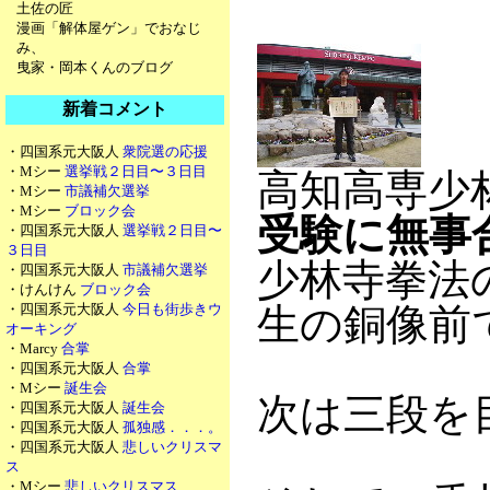
土佐の匠
漫画「解体屋ゲン」でおなじ
み、
曳家・岡本くんのブログ
新着コメント
・四国系元大阪人
衆院選の応援
・Mシー
選挙戦２日目〜３日目
高知高専少
・Mシー
市議補欠選挙
・Mシー
ブロック会
受験に無事
・四国系元大阪人
選挙戦２日目〜
３日目
少林寺拳法
・四国系元大阪人
市議補欠選挙
・けんけん
ブロック会
・四国系元大阪人
今日も街歩きウ
生の銅像前
オーキング
・Marcy
合掌
・四国系元大阪人
合掌
・Mシー
誕生会
次は三段を
・四国系元大阪人
誕生会
・四国系元大阪人
孤独感．．．。
・四国系元大阪人
悲しいクリスマ
ス
・Mシー
悲しいクリスマス