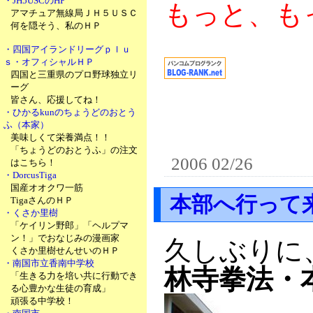
・JH5USCのHP
もっと、も
アマチュア無線局ＪＨ５ＵＳＣ
何を隠そう、私のＨＰ
・四国アイランドリーグｐｌｕ
ｓ・オフィシャルＨＰ
四国と三重県のプロ野球独立リ
ーグ
皆さん、応援してね！
・ひかるkunのちょうどのおとう
ふ（本家）
美味しくて栄養満点！！
「ちょうどのおとうふ」の注文
2006 02/26
はこちら！
・DorcusTiga
国産オオクワ一筋
本部へ行って
TigaさんのＨＰ
・くさか里樹
「ケイリン野郎」「ヘルプマ
ン！」でおなじみの漫画家
久しぶりに
くさか里樹せんせいのＨＰ
・南国市立香南中学校
林寺拳法・
「生きる力を培い共に行動でき
る心豊かな生徒の育成」
頑張る中学校！