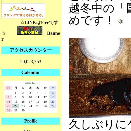
越冬中の「
めです！
☆LINKはFreeです
☆
←Banne
r
アクセスカウンター
20,023,753
Calendar
2026 Jun
日
月
火
水
木
金
土
1
2
3
4
5
6
7
8
9
10
11
12
13
14
15
16
17
18
19
20
21
22
23
24
25
26
27
28
29
30
久しぶりに
Profile