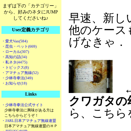
まずは下の「カテゴリー」
から、好みのネタにJUMP
早速、新し
してくださいね♪
他のケース
User定義カテゴリ
げなきゃ．
・愛犬Van(584)
・昆虫・ペット(669)
・ローカル(307)
・高知の話(34)
・私ネタ(4475)
・トピックス(8)
・アマチュア無線(52)
・少林寺拳法(349)
・お知らせ(18)
←
Links
クワガタの
・少林寺拳法公式サイト
ら、こちら
少林寺拳法に興味がある方は
こちらからどうぞ！
・JARL日本アマチュア無線連盟
日本アマチュア無線連盟のＨＰ