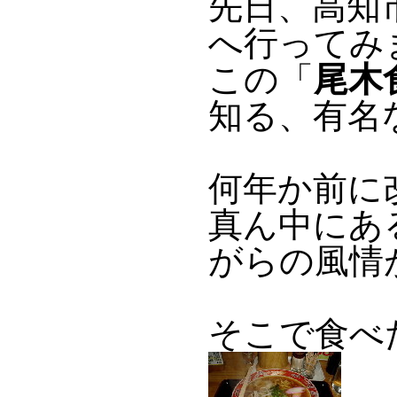
先日、高知
へ行ってみ
この「
尾木
知る、有名
何年か前に
真ん中にあ
がらの風情
そこで食べ