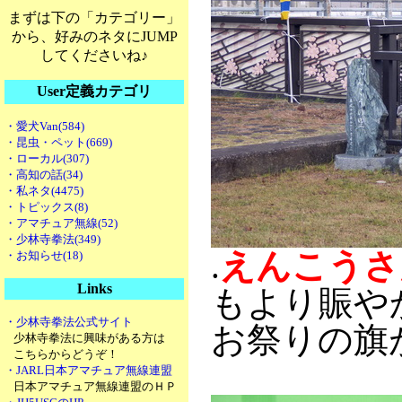
まずは下の「カテゴリー」
から、好みのネタにJUMP
してくださいね♪
User定義カテゴリ
・愛犬Van(584)
・昆虫・ペット(669)
・ローカル(307)
・高知の話(34)
・私ネタ(4475)
・トピックス(8)
・アマチュア無線(52)
・少林寺拳法(349)
.
えんこうさ
・お知らせ(18)
Links
もより賑や
・少林寺拳法公式サイト
お祭りの旗
少林寺拳法に興味がある方は
こちらからどうぞ！
・JARL日本アマチュア無線連盟
日本アマチュア無線連盟のＨＰ