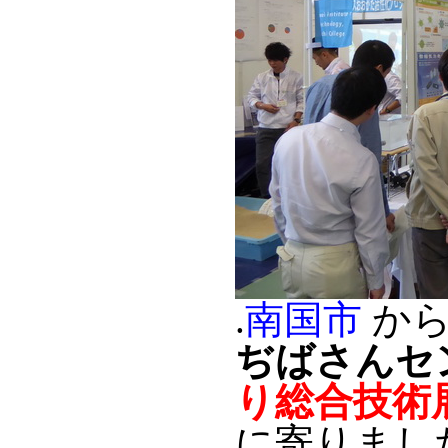
.
南国市
か
ぢばさんセ
り総合技術
に寄りまし