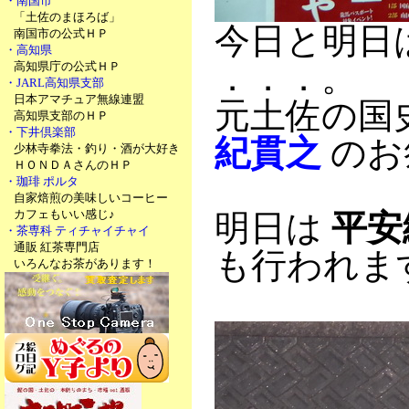
・南国市
「土佐のまほろば」
今日と明日
南国市の公式ＨＰ
・高知県
．．．。
高知県庁の公式ＨＰ
・JARL高知県支部
日本アマチュア無線連盟
元土佐の国
高知県支部のＨＰ
・下井倶楽部
紀貫之
のお
少林寺拳法・釣り・酒が大好き
ＨＯＮＤＡさんのＨＰ
・珈琲 ポルタ
自家焙煎の美味しいコーヒー
カフェもいい感じ♪
明日は
平安
・茶専科 ティチャイチャイ
通販 紅茶専門店
も行われま
いろんなお茶があります！