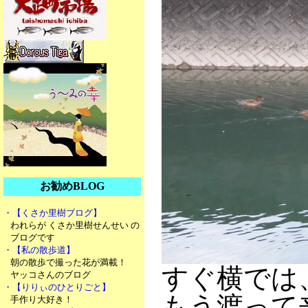
お勧めBLOG
・【くさか里樹ブログ】
われらが くさか里樹せんせい の
ブログです
・【私の散歩道】
朝の散歩で撮った花が満載！
すぐ横では
ヤッコさんのブログ
・【りりぃのひとりごと】
もう渡って
手作り大好き！