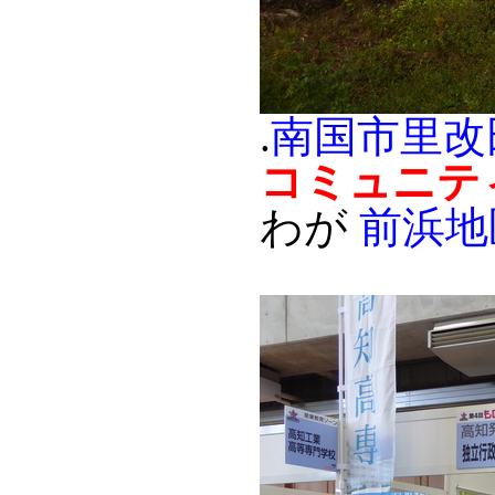
.
南国市里改
コミュニテ
わが
前浜地