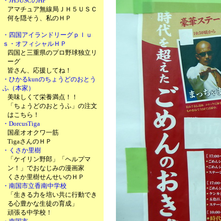
・JH5USCのHP
アマチュア無線局ＪＨ５ＵＳＣ
何を隠そう、私のＨＰ
・四国アイランドリーグｐｌｕ
ｓ・オフィシャルＨＰ
四国と三重県のプロ野球独立リ
ーグ
皆さん、応援してね！
・ひかるkunのちょうどのおとう
ふ（本家）
美味しくて栄養満点！！
「ちょうどのおとうふ」の注文
はこちら！
・DorcusTiga
国産オオクワ一筋
TigaさんのＨＰ
・くさか里樹
「ケイリン野郎」「ヘルプマ
ン！」でおなじみの漫画家
くさか里樹せんせいのＨＰ
・南国市立香南中学校
「生きる力を培い共に行動でき
る心豊かな生徒の育成」
頑張る中学校！