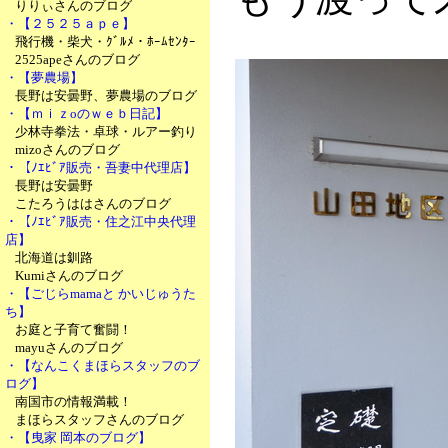
りりぃさんのブログ
・【２５２５ａｐｅ】
飛行機・柴犬・ｸﾞﾙﾒ・ﾎｰﾑｾﾝﾀｰ
2525apeさんのブログ
・【夢農場】
長野は安曇野、夢農場のブログ
・【ｍｉｚoのｗｅｂ日記】
少林寺拳法・卓球・ルアー釣り
mizoさんのブログ
・【ﾉｴﾋﾞｱ販売・吾妻中代理店】
長野は安曇野
こたろうははさんのブログ
・【ﾉｴﾋﾞｱ販売・住之江中央代理
店】
北海道は釧路
Kumiさんのブログ
・【ごじらmamaと かいじゅうた
ち】
お庭と子育て奮闘！
mayuさんのブログ
・【なんこくまほらスタッフのブ
ログ】
南国市の情報満載！
まほらスタッフさんのブログ
・【曳家 岡本のブログ】