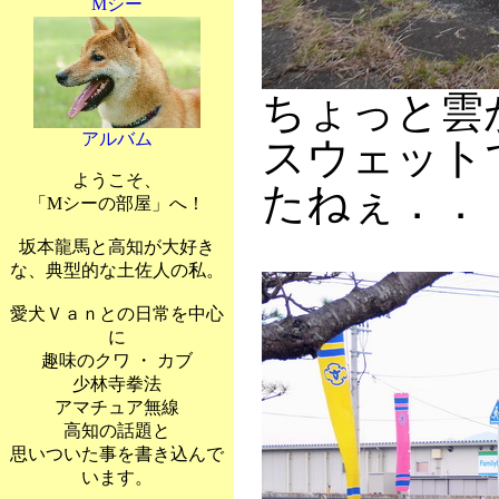
Mシー
ちょっと雲
アルバム
スウェット
ようこそ、
たねぇ．．
「Mシーの部屋」へ！
坂本龍馬と高知が大好き
な、典型的な土佐人の私。
愛犬Ｖａｎとの日常を中心
に
趣味のクワ ・ カブ
少林寺拳法
アマチュア無線
高知の話題と
思いついた事を書き込んで
います。