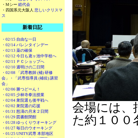
・Mシー
総代会
・四国系元大阪人
悲しいクリスマ
ス
新着日記
・02/15 自由な一日
・02/14 バレンタインデー
・02/13 薬の確保
・02/12 今日も鳶ヶ池中学校へ
・02/11 ＰＣショップへ
・02/10 週明けの二日間
・02/08 「武専教師 (補) 研修
会」・「武専指導員 (補佐) 講習
会」
・02/06 勝つどーん！
・02/05 少林寺拳法授業
・02/04 衆院選も後半戦へ
会場には、
・02/02 衆院選の応援
・01/31 怒濤の月末２日間
た約１００
・01/29 図書館閉館
・01/28 ゆっくりウオーキング
・01/27 毎日のウオーキング
・01/25 UNITY武専 本部地区