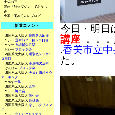
土佐の匠
漫画「解体屋ゲン」でおなじ
み、
曳家・岡本くんのブログ
今日・明日
新着コメント
・四国系元大阪人
衆院選の応援
講座
．．．
・Mシー
選挙戦２日目〜３日目
・Mシー
市議補欠選挙
.
香美市立中
・Mシー
ブロック会
・四国系元大阪人
選挙戦２日目〜
た。
３日目
・四国系元大阪人
市議補欠選挙
・けんけん
ブロック会
・四国系元大阪人
今日も街歩きウ
オーキング
・Marcy
合掌
・四国系元大阪人
合掌
・Mシー
誕生会
・四国系元大阪人
誕生会
・四国系元大阪人
孤独感．．．。
・四国系元大阪人
悲しいクリスマ
ス
・Mシー
悲しいクリスマス