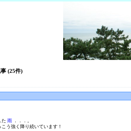
事 (25件)
した
雨
．．．。
っこう強く降り続いています！