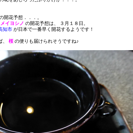
の開花予想．．．。
ソメイヨシノ
の開花予想は、 ３月１８日。
高知市
が日本で一番早く開花するようです！
ば、
桜
の便りも届けられそうですね♪