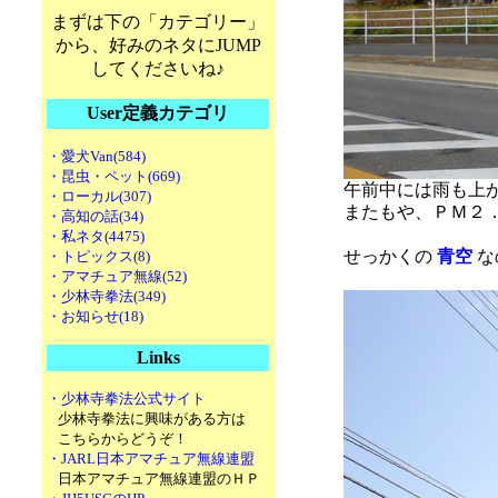
まずは下の「カテゴリー」
から、好みのネタにJUMP
してくださいね♪
User定義カテゴリ
・愛犬Van(584)
・昆虫・ペット(669)
午前中には雨も上
・ローカル(307)
またもや、ＰＭ２
・高知の話(34)
・私ネタ(4475)
せっかくの
青空
な
・トピックス(8)
・アマチュア無線(52)
・少林寺拳法(349)
・お知らせ(18)
Links
・少林寺拳法公式サイト
少林寺拳法に興味がある方は
こちらからどうぞ！
・JARL日本アマチュア無線連盟
日本アマチュア無線連盟のＨＰ