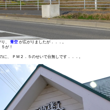
がり、
青空
が広がりましたが．．．。
．５が！
のに、 ＰＭ２．５のせいで台無しです．．．。