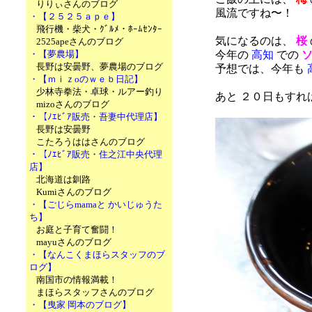
りりぃさんのブログ
風流ですね〜！
・【２５２５ａｐｅ】
飛行機・柴犬・ｸﾞﾙﾒ・ﾎｰﾑｾﾝﾀｰ
気になるのは、
桜
2525apeさんのブログ
・【夢農場】
今年の
高知
での
長野は安曇野、夢農場のブログ
予想では、今年も
・【ｍｉｚoのｗｅｂ日記】
少林寺拳法・卓球・ルアー釣り
あと ２０日もすれ
mizoさんのブログ
・【ﾉｴﾋﾞｱ販売・吾妻中代理店】
長野は安曇野
こたろうははさんのブログ
・【ﾉｴﾋﾞｱ販売・住之江中央代理
店】
北海道は釧路
Kumiさんのブログ
・【ごじらmamaと かいじゅうた
ち】
お庭と子育て奮闘！
mayuさんのブログ
・【なんこくまほらスタッフのブ
ログ】
南国市の情報満載！
まほらスタッフさんのブログ
・【曳家 岡本のブログ】