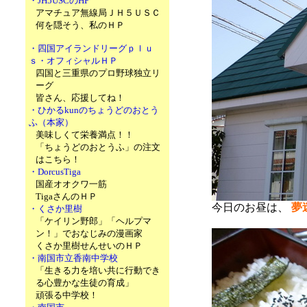
・JH5USCのHP
アマチュア無線局ＪＨ５ＵＳＣ
何を隠そう、私のＨＰ
・四国アイランドリーグｐｌｕ
ｓ・オフィシャルＨＰ
四国と三重県のプロ野球独立リ
ーグ
皆さん、応援してね！
・ひかるkunのちょうどのおとう
ふ（本家）
美味しくて栄養満点！！
「ちょうどのおとうふ」の注文
はこちら！
・DorcusTiga
国産オオクワ一筋
TigaさんのＨＰ
今日のお昼は、
夢
・くさか里樹
「ケイリン野郎」「ヘルプマ
ン！」でおなじみの漫画家
くさか里樹せんせいのＨＰ
・南国市立香南中学校
「生きる力を培い共に行動でき
る心豊かな生徒の育成」
頑張る中学校！