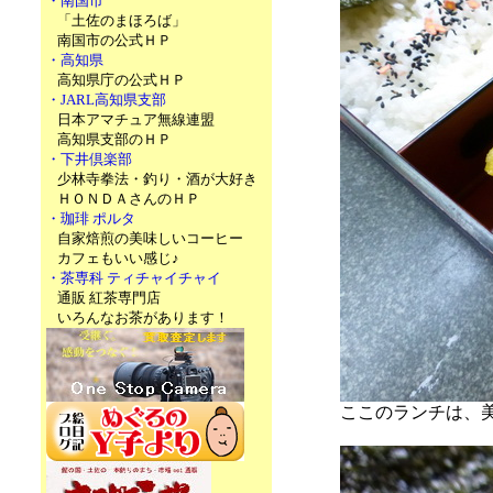
・南国市
「土佐のまほろば」
南国市の公式ＨＰ
・高知県
高知県庁の公式ＨＰ
・JARL高知県支部
日本アマチュア無線連盟
高知県支部のＨＰ
・下井倶楽部
少林寺拳法・釣り・酒が大好き
ＨＯＮＤＡさんのＨＰ
・珈琲 ポルタ
自家焙煎の美味しいコーヒー
カフェもいい感じ♪
・茶専科 ティチャイチャイ
通販 紅茶専門店
いろんなお茶があります！
ここのランチは、