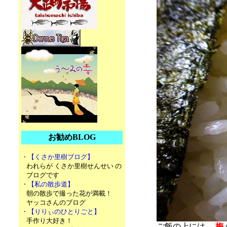
お勧めBLOG
・【くさか里樹ブログ】
われらが くさか里樹せんせい の
ブログです
・【私の散歩道】
朝の散歩で撮った花が満載！
ヤッコさんのブログ
・【りりぃのひとりごと】
手作り大好き！
ご飯の上には、
梅