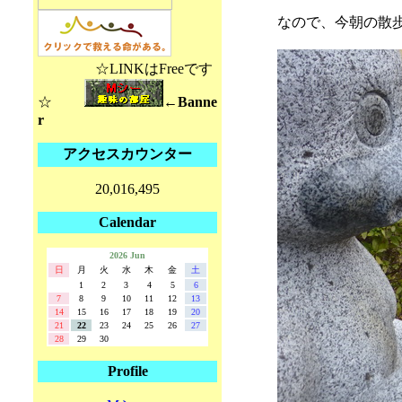
なので、今朝の散
☆LINKはFreeです
☆
←Banne
r
アクセスカウンター
20,016,495
Calendar
2026 Jun
日
月
火
水
木
金
土
1
2
3
4
5
6
7
8
9
10
11
12
13
14
15
16
17
18
19
20
21
22
23
24
25
26
27
28
29
30
Profile