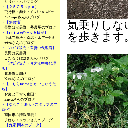
りりぃさんのブログ
・【２５２５ａｐｅ】
飛行機・柴犬・ｸﾞﾙﾒ・ﾎｰﾑｾﾝﾀｰ
2525apeさんのブログ
気乗りしない
・【夢農場】
長野は安曇野、夢農場のブログ
・【ｍｉｚoのｗｅｂ日記】
を歩きます
少林寺拳法・卓球・ルアー釣り
mizoさんのブログ
・【ﾉｴﾋﾞｱ販売・吾妻中代理店】
長野は安曇野
こたろうははさんのブログ
・【ﾉｴﾋﾞｱ販売・住之江中央代理
店】
北海道は釧路
Kumiさんのブログ
・【ごじらmamaと かいじゅうた
ち】
お庭と子育て奮闘！
mayuさんのブログ
・【なんこくまほらスタッフのブ
ログ】
南国市の情報満載！
まほらスタッフさんのブログ
・【曳家 岡本のブログ】