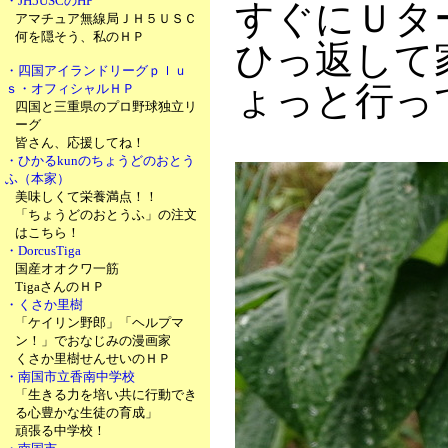
・JH5USCのHP
すぐにＵタ
アマチュア無線局ＪＨ５ＵＳＣ
何を隠そう、私のＨＰ
ひっ返して家
・四国アイランドリーグｐｌｕ
ょっと行っ
ｓ・オフィシャルＨＰ
四国と三重県のプロ野球独立リ
ーグ
皆さん、応援してね！
・ひかるkunのちょうどのおとう
ふ（本家）
美味しくて栄養満点！！
「ちょうどのおとうふ」の注文
はこちら！
・DorcusTiga
国産オオクワ一筋
TigaさんのＨＰ
・くさか里樹
「ケイリン野郎」「ヘルプマ
ン！」でおなじみの漫画家
くさか里樹せんせいのＨＰ
・南国市立香南中学校
「生きる力を培い共に行動でき
る心豊かな生徒の育成」
頑張る中学校！