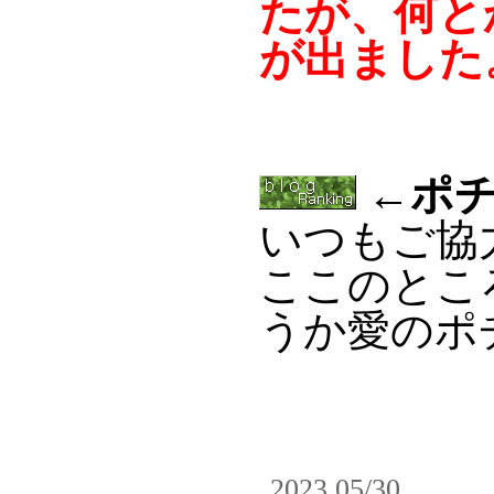
たが、何と
が出ました
←ポチ
いつもご協
ここのとこ
うか愛のポ
2023 05/30