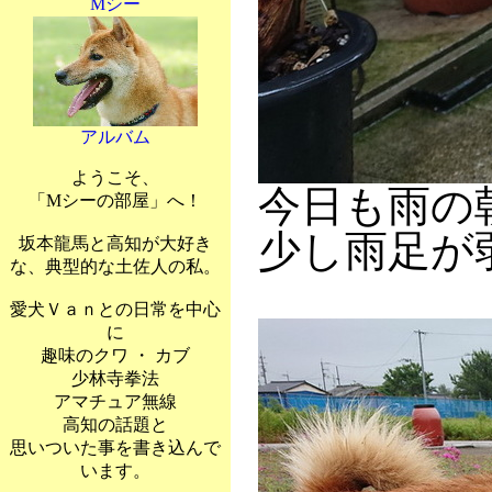
Mシー
アルバム
ようこそ、
今日も雨の
「Mシーの部屋」へ！
少し雨足が
坂本龍馬と高知が大好き
な、典型的な土佐人の私。
愛犬Ｖａｎとの日常を中心
に
趣味のクワ ・ カブ
少林寺拳法
アマチュア無線
高知の話題と
思いついた事を書き込んで
います。