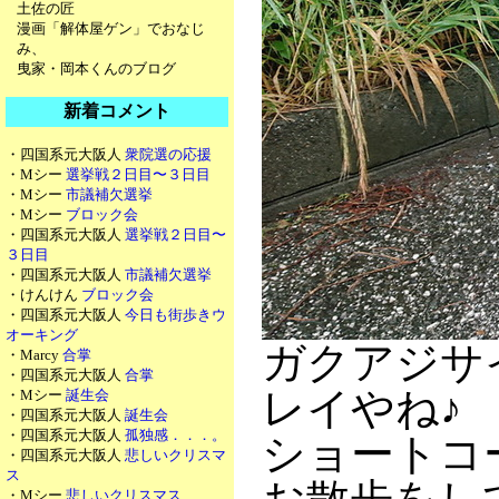
土佐の匠
漫画「解体屋ゲン」でおなじ
み、
曳家・岡本くんのブログ
新着コメント
・四国系元大阪人
衆院選の応援
・Mシー
選挙戦２日目〜３日目
・Mシー
市議補欠選挙
・Mシー
ブロック会
・四国系元大阪人
選挙戦２日目〜
３日目
・四国系元大阪人
市議補欠選挙
・けんけん
ブロック会
・四国系元大阪人
今日も街歩きウ
オーキング
ガクアジサ
・Marcy
合掌
・四国系元大阪人
合掌
レイやね♪
・Mシー
誕生会
・四国系元大阪人
誕生会
・四国系元大阪人
孤独感．．．。
ショートコ
・四国系元大阪人
悲しいクリスマ
ス
・Mシー
悲しいクリスマス