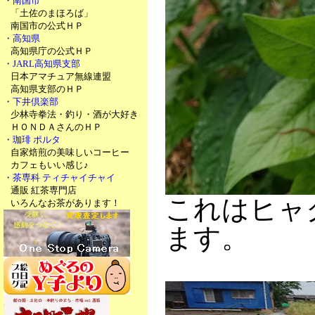
・南国市
「土佐のまほろば」
南国市の公式ＨＰ
・高知県
高知県庁の公式ＨＰ
・JARL高知県支部
日本アマチュア無線連盟
高知県支部のＨＰ
・下井倶楽部
少林寺拳法・釣り・酒が大好き
ＨＯＮＤＡさんのＨＰ
・珈琲 ポルタ
自家焙煎の美味しいコーヒー
カフェもいい感じ♪
・茶専科 ティチャイチャイ
通販 紅茶専門店
これはヒャ
いろんなお茶があります！
ます。