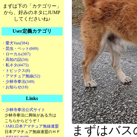
まずは下の「カテゴリー」
から、好みのネタにJUMP
してくださいね♪
User定義カテゴリ
・愛犬Van(584)
・昆虫・ペット(669)
・ローカル(307)
・高知の話(34)
・私ネタ(4475)
・トピックス(8)
・アマチュア無線(52)
・少林寺拳法(349)
・お知らせ(18)
Links
・少林寺拳法公式サイト
少林寺拳法に興味がある方は
こちらからどうぞ！
まずはバス
・JARL日本アマチュア無線連盟
日本アマチュア無線連盟のＨＰ