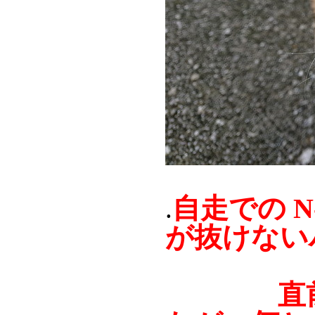
自走での 
.
が抜けない
直前での