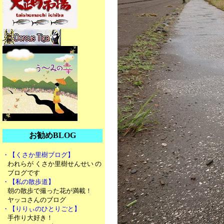
お勧めBLOG
・【くさか里樹ブログ】
われらが くさか里樹せんせい の
ブログです
・【私の散歩道】
朝の散歩で撮った花が満載！
ヤッコさんのブログ
・【りりぃのひとりごと】
手作り大好き！