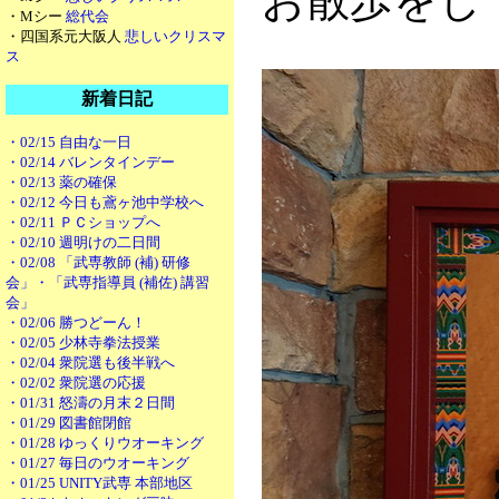
お散歩をし
・Mシー
総代会
・四国系元大阪人
悲しいクリスマ
ス
新着日記
・02/15 自由な一日
・02/14 バレンタインデー
・02/13 薬の確保
・02/12 今日も鳶ヶ池中学校へ
・02/11 ＰＣショップへ
・02/10 週明けの二日間
・02/08 「武専教師 (補) 研修
会」・「武専指導員 (補佐) 講習
会」
・02/06 勝つどーん！
・02/05 少林寺拳法授業
・02/04 衆院選も後半戦へ
・02/02 衆院選の応援
・01/31 怒濤の月末２日間
・01/29 図書館閉館
・01/28 ゆっくりウオーキング
・01/27 毎日のウオーキング
・01/25 UNITY武専 本部地区