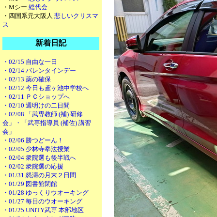
・Mシー
総代会
・四国系元大阪人
悲しいクリスマ
ス
新着日記
・02/15 自由な一日
・02/14 バレンタインデー
・02/13 薬の確保
・02/12 今日も鳶ヶ池中学校へ
・02/11 ＰＣショップへ
・02/10 週明けの二日間
・02/08 「武専教師 (補) 研修
会」・「武専指導員 (補佐) 講習
会」
・02/06 勝つどーん！
・02/05 少林寺拳法授業
・02/04 衆院選も後半戦へ
・02/02 衆院選の応援
・01/31 怒濤の月末２日間
・01/29 図書館閉館
・01/28 ゆっくりウオーキング
・01/27 毎日のウオーキング
・01/25 UNITY武専 本部地区