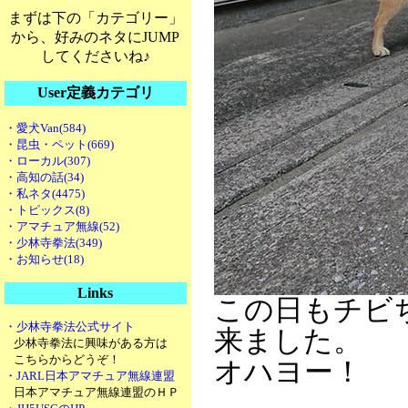
まずは下の「カテゴリー」
から、好みのネタにJUMP
してくださいね♪
User定義カテゴリ
・愛犬Van(584)
・昆虫・ペット(669)
・ローカル(307)
・高知の話(34)
・私ネタ(4475)
・トピックス(8)
・アマチュア無線(52)
・少林寺拳法(349)
・お知らせ(18)
Links
この日もチビ
・少林寺拳法公式サイト
来ました。
少林寺拳法に興味がある方は
こちらからどうぞ！
オハヨー！
・JARL日本アマチュア無線連盟
日本アマチュア無線連盟のＨＰ