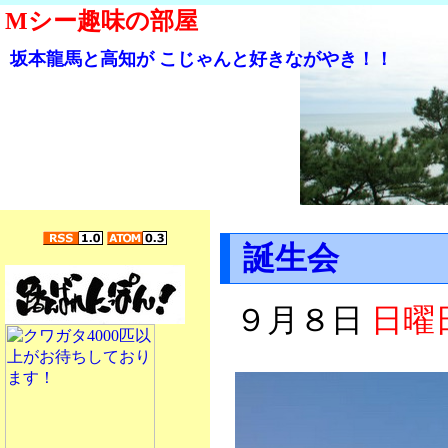
Mシー趣味の部屋
坂本龍馬と高知が こじゃんと好きながやき！！
誕生会
９月８日
日曜