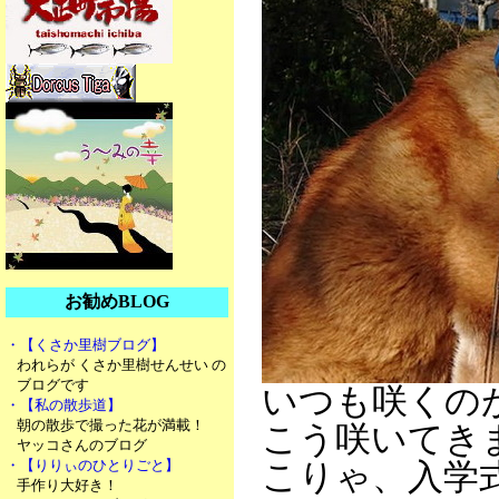
お勧めBLOG
・【くさか里樹ブログ】
われらが くさか里樹せんせい の
ブログです
いつも咲くの
・【私の散歩道】
朝の散歩で撮った花が満載！
こう咲いてき
ヤッコさんのブログ
・【りりぃのひとりごと】
こりゃ、入学
手作り大好き！