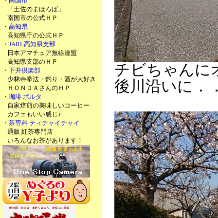
・南国市
「土佐のまほろば」
南国市の公式ＨＰ
・高知県
高知県庁の公式ＨＰ
・JARL高知県支部
日本アマチュア無線連盟
高知県支部のＨＰ
チビちゃんに
・下井倶楽部
少林寺拳法・釣り・酒が大好き
後川沿いに．
ＨＯＮＤＡさんのＨＰ
・珈琲 ポルタ
自家焙煎の美味しいコーヒー
カフェもいい感じ♪
・茶専科 ティチャイチャイ
通販 紅茶専門店
いろんなお茶があります！