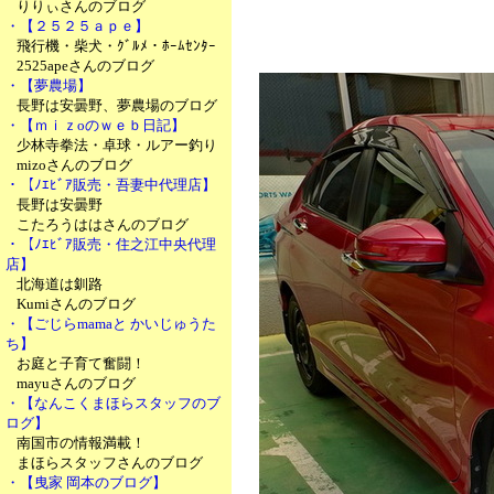
りりぃさんのブログ
・【２５２５ａｐｅ】
飛行機・柴犬・ｸﾞﾙﾒ・ﾎｰﾑｾﾝﾀｰ
2525apeさんのブログ
・【夢農場】
長野は安曇野、夢農場のブログ
・【ｍｉｚoのｗｅｂ日記】
少林寺拳法・卓球・ルアー釣り
mizoさんのブログ
・【ﾉｴﾋﾞｱ販売・吾妻中代理店】
長野は安曇野
こたろうははさんのブログ
・【ﾉｴﾋﾞｱ販売・住之江中央代理
店】
北海道は釧路
Kumiさんのブログ
・【ごじらmamaと かいじゅうた
ち】
お庭と子育て奮闘！
mayuさんのブログ
・【なんこくまほらスタッフのブ
ログ】
南国市の情報満載！
まほらスタッフさんのブログ
・【曳家 岡本のブログ】