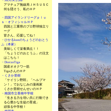
・JH5USCのHP
アマチュア無線局ＪＨ５ＵＳＣ
何を隠そう、私のＨＰ
・四国アイランドリーグｐｌｕ
ｓ・オフィシャルＨＰ
四国と三重県のプロ野球独立リ
ーグ
皆さん、応援してね！
・ひかるkunのちょうどのおとう
ふ（本家）
美味しくて栄養満点！！
「ちょうどのおとうふ」の注文
はこちら！
・DorcusTiga
国産オオクワ一筋
TigaさんのＨＰ
・くさか里樹
「ケイリン野郎」「ヘルプマ
ン！」でおなじみの漫画家
くさか里樹せんせいのＨＰ
・南国市立香南中学校
「生きる力を培い共に行動でき
る心豊かな生徒の育成」
頑張る中学校！