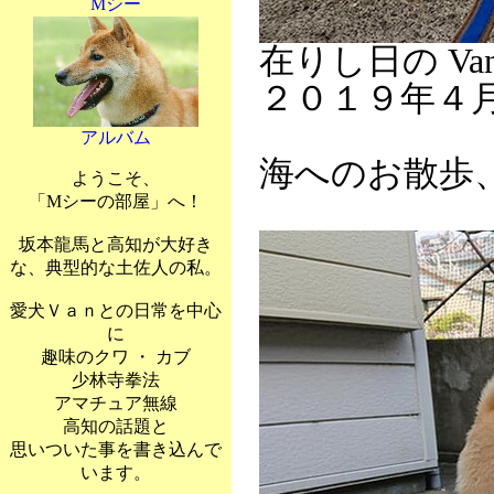
Mシー
在りし日の Va
２０１９年４
アルバム
海へのお散歩
ようこそ、
「Mシーの部屋」へ！
坂本龍馬と高知が大好き
な、典型的な土佐人の私。
愛犬Ｖａｎとの日常を中心
に
趣味のクワ ・ カブ
少林寺拳法
アマチュア無線
高知の話題と
思いついた事を書き込んで
います。