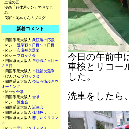
土佐の匠
漫画「解体屋ゲン」でおなじ
み、
曳家・岡本くんのブログ
新着コメント
・四国系元大阪人
衆院選の応援
・Mシー
選挙戦２日目〜３日目
・Mシー
市議補欠選挙
今日の午前中
・Mシー
ブロック会
・四国系元大阪人
選挙戦２日目〜
車検とリコール
３日目
・四国系元大阪人
市議補欠選挙
した。
・けんけん
ブロック会
・四国系元大阪人
今日も街歩きウ
オーキング
・Marcy
合掌
洗車をしたら
・四国系元大阪人
合掌
・Mシー
誕生会
・四国系元大阪人
誕生会
・四国系元大阪人
孤独感．．．。
・四国系元大阪人
悲しいクリスマ
ス
・Mシー
悲しいクリスマス