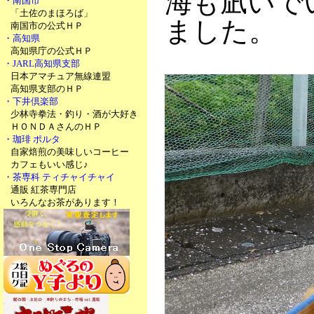
海も凪いで
・南国市
「土佐のまほろば」
ました。
南国市の公式ＨＰ
・高知県
高知県庁の公式ＨＰ
・JARL高知県支部
日本アマチュア無線連盟
高知県支部のＨＰ
・下井倶楽部
少林寺拳法・釣り・酒が大好き
ＨＯＮＤＡさんのＨＰ
・珈琲 ポルタ
自家焙煎の美味しいコーヒー
カフェもいい感じ♪
・茶専科 ティチャイチャイ
通販 紅茶専門店
いろんなお茶があります！