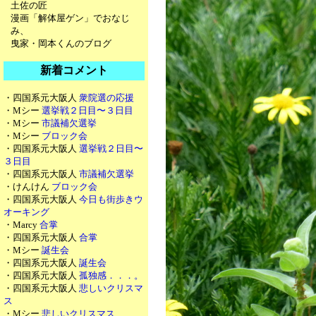
土佐の匠
漫画「解体屋ゲン」でおなじ
み、
曳家・岡本くんのブログ
新着コメント
・四国系元大阪人
衆院選の応援
・Mシー
選挙戦２日目〜３日目
・Mシー
市議補欠選挙
・Mシー
ブロック会
・四国系元大阪人
選挙戦２日目〜
３日目
・四国系元大阪人
市議補欠選挙
・けんけん
ブロック会
・四国系元大阪人
今日も街歩きウ
オーキング
・Marcy
合掌
・四国系元大阪人
合掌
・Mシー
誕生会
・四国系元大阪人
誕生会
・四国系元大阪人
孤独感．．．。
・四国系元大阪人
悲しいクリスマ
ス
・Mシー
悲しいクリスマス