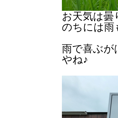
お天気は曇
のちには雨
雨で喜ぶが
やね♪