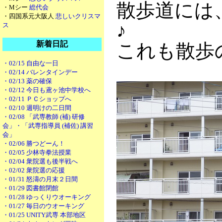
散歩道には
・Mシー
総代会
・四国系元大阪人
悲しいクリスマ
♪
ス
新着日記
これも散歩
・02/15 自由な一日
・02/14 バレンタインデー
・02/13 薬の確保
・02/12 今日も鳶ヶ池中学校へ
・02/11 ＰＣショップへ
・02/10 週明けの二日間
・02/08 「武専教師 (補) 研修
会」・「武専指導員 (補佐) 講習
会」
・02/06 勝つどーん！
・02/05 少林寺拳法授業
・02/04 衆院選も後半戦へ
・02/02 衆院選の応援
・01/31 怒濤の月末２日間
・01/29 図書館閉館
・01/28 ゆっくりウオーキング
・01/27 毎日のウオーキング
・01/25 UNITY武専 本部地区