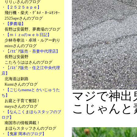
りりぃさんのブログ
・【２５２５ａｐｅ】
飛行機・柴犬・ｸﾞﾙﾒ・ﾎｰﾑｾﾝﾀｰ
2525apeさんのブログ
・【夢農場】
長野は安曇野、夢農場のブログ
・【ｍｉｚoのｗｅｂ日記】
少林寺拳法・卓球・ルアー釣り
mizoさんのブログ
・【ﾉｴﾋﾞｱ販売・吾妻中代理店】
長野は安曇野
こたろうははさんのブログ
・【ﾉｴﾋﾞｱ販売・住之江中央代理
店】
北海道は釧路
Kumiさんのブログ
・【ごじらmamaと かいじゅうた
マジで神
ち】
お庭と子育て奮闘！
こじゃんと
mayuさんのブログ
・【なんこくまほらスタッフのブ
ログ】
南国市の情報満載！
まほらスタッフさんのブログ
・【曳家 岡本のブログ】