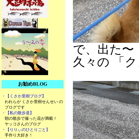
で、出た〜
久々の 「ク
お勧めBLOG
・【くさか里樹ブログ】
われらが くさか里樹せんせい の
ブログです
・【私の散歩道】
朝の散歩で撮った花が満載！
ヤッコさんのブログ
・【りりぃのひとりごと】
手作り大好き！