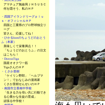
・JH5USCのHP
アマチュア無線局ＪＨ５ＵＳＣ
何を隠そう、私のＨＰ
・四国アイランドリーグｐｌｕ
ｓ・オフィシャルＨＰ
四国と三重県のプロ野球独立リ
ーグ
皆さん、応援してね！
・ひかるkunのちょうどのおとう
ふ（本家）
美味しくて栄養満点！！
「ちょうどのおとうふ」の注文
はこちら！
・DorcusTiga
国産オオクワ一筋
TigaさんのＨＰ
・くさか里樹
「ケイリン野郎」「ヘルプマ
ン！」でおなじみの漫画家
くさか里樹せんせいのＨＰ
・南国市立香南中学校
「生きる力を培い共に行動でき
る心豊かな生徒の育成」
頑張る中学校！