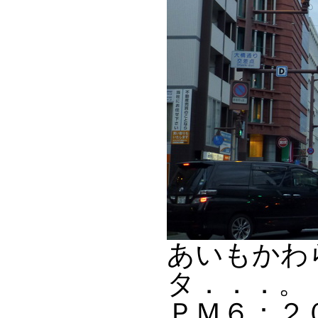
あいもかわ
タ．．．。
ＰＭ６：２０