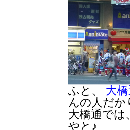
ふと、
大橋
んの人だか
大橋通では
やと♪