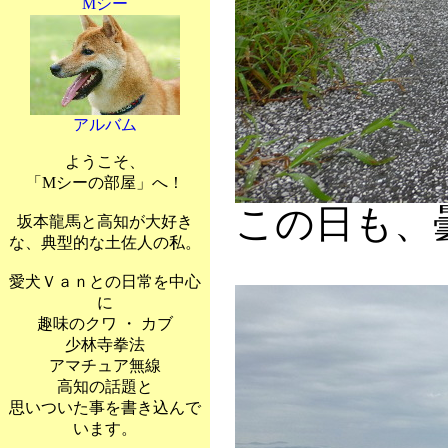
Mシー
アルバム
ようこそ、
「Mシーの部屋」へ！
この日も、
坂本龍馬と高知が大好き
な、典型的な土佐人の私。
愛犬Ｖａｎとの日常を中心
に
趣味のクワ ・ カブ
少林寺拳法
アマチュア無線
高知の話題と
思いついた事を書き込んで
います。