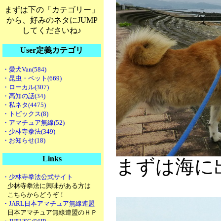
まずは下の「カテゴリー」
から、好みのネタにJUMP
してくださいね♪
User定義カテゴリ
・愛犬Van(584)
・昆虫・ペット(669)
・ローカル(307)
・高知の話(34)
・私ネタ(4475)
・トピックス(8)
・アマチュア無線(52)
・少林寺拳法(349)
・お知らせ(18)
Links
まずは海に
・少林寺拳法公式サイト
少林寺拳法に興味がある方は
こちらからどうぞ！
・JARL日本アマチュア無線連盟
日本アマチュア無線連盟のＨＰ