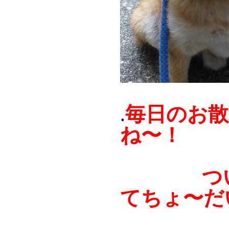
毎日のお散
.
ね〜！
ついでに
てちょ〜だ