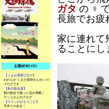
ガタ
の
♀
で
長旅でお疲
家に連れて
ることにし
お勧めBLOG
・【くさか里樹ブログ】
われらが くさか里樹せんせい の
ブログです
・【私の散歩道】
朝の散歩で撮った花が満載！
ヤッコさんのブログ
・【りりぃのひとりごと】
手作り大好き！