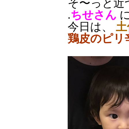
そ〜っと近
.
ちせさん
に
今日は、
土
鶏皮のピリ