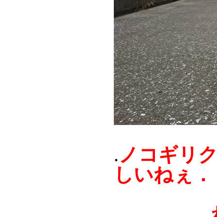
ノコギリ
.
しいねぇ．
わりと