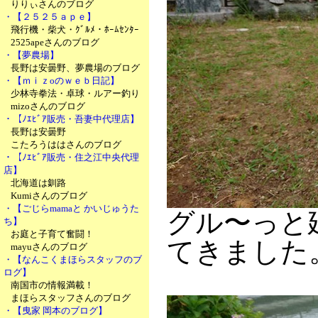
りりぃさんのブログ
・【２５２５ａｐｅ】
飛行機・柴犬・ｸﾞﾙﾒ・ﾎｰﾑｾﾝﾀｰ
2525apeさんのブログ
・【夢農場】
長野は安曇野、夢農場のブログ
・【ｍｉｚoのｗｅｂ日記】
少林寺拳法・卓球・ルアー釣り
mizoさんのブログ
・【ﾉｴﾋﾞｱ販売・吾妻中代理店】
長野は安曇野
こたろうははさんのブログ
・【ﾉｴﾋﾞｱ販売・住之江中央代理
店】
北海道は釧路
Kumiさんのブログ
・【ごじらmamaと かいじゅうた
グル〜っと
ち】
お庭と子育て奮闘！
てきました
mayuさんのブログ
・【なんこくまほらスタッフのブ
ログ】
南国市の情報満載！
まほらスタッフさんのブログ
・【曳家 岡本のブログ】