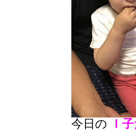
今日の
Ｉ子