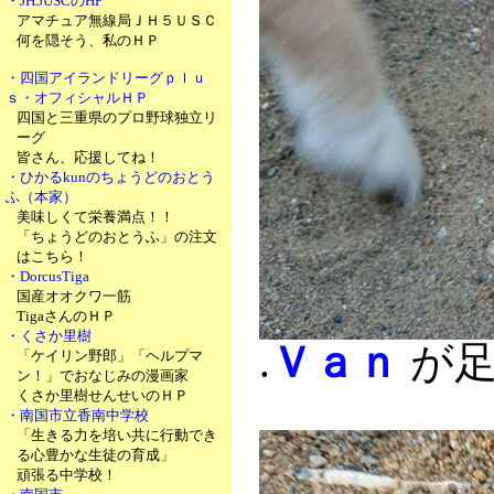
・JH5USCのHP
アマチュア無線局ＪＨ５ＵＳＣ
何を隠そう、私のＨＰ
・四国アイランドリーグｐｌｕ
ｓ・オフィシャルＨＰ
四国と三重県のプロ野球独立リ
ーグ
皆さん、応援してね！
・ひかるkunのちょうどのおとう
ふ（本家）
美味しくて栄養満点！！
「ちょうどのおとうふ」の注文
はこちら！
・DorcusTiga
国産オオクワ一筋
TigaさんのＨＰ
・くさか里樹
.
Ｖａｎ
が足
「ケイリン野郎」「ヘルプマ
ン！」でおなじみの漫画家
くさか里樹せんせいのＨＰ
・南国市立香南中学校
「生きる力を培い共に行動でき
る心豊かな生徒の育成」
頑張る中学校！