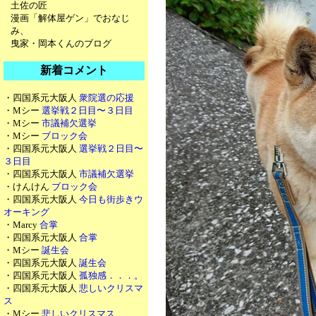
土佐の匠
漫画「解体屋ゲン」でおなじ
み、
曳家・岡本くんのブログ
新着コメント
・四国系元大阪人
衆院選の応援
・Mシー
選挙戦２日目〜３日目
・Mシー
市議補欠選挙
・Mシー
ブロック会
・四国系元大阪人
選挙戦２日目〜
３日目
・四国系元大阪人
市議補欠選挙
・けんけん
ブロック会
・四国系元大阪人
今日も街歩きウ
オーキング
・Marcy
合掌
・四国系元大阪人
合掌
・Mシー
誕生会
・四国系元大阪人
誕生会
・四国系元大阪人
孤独感．．．。
・四国系元大阪人
悲しいクリスマ
ス
・Mシー
悲しいクリスマス