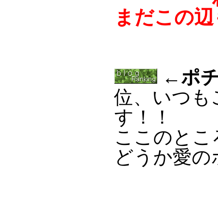
まだこの辺
←ポチ
位、いつも
す！！
ここのとこ
どうか愛の