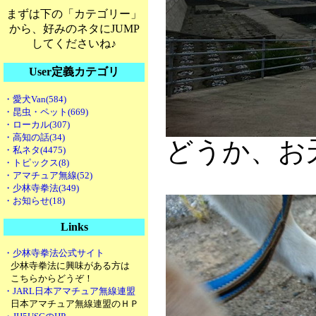
まずは下の「カテゴリー」
から、好みのネタにJUMP
してくださいね♪
User定義カテゴリ
・愛犬Van(584)
・昆虫・ペット(669)
・ローカル(307)
・高知の話(34)
どうか、お
・私ネタ(4475)
・トピックス(8)
・アマチュア無線(52)
・少林寺拳法(349)
・お知らせ(18)
Links
・少林寺拳法公式サイト
少林寺拳法に興味がある方は
こちらからどうぞ！
・JARL日本アマチュア無線連盟
日本アマチュア無線連盟のＨＰ