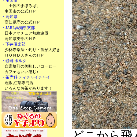
・南国市
「土佐のまほろば」
南国市の公式ＨＰ
・高知県
高知県庁の公式ＨＰ
・JARL高知県支部
日本アマチュア無線連盟
高知県支部のＨＰ
・下井倶楽部
少林寺拳法・釣り・酒が大好き
ＨＯＮＤＡさんのＨＰ
・珈琲 ポルタ
自家焙煎の美味しいコーヒー
カフェもいい感じ♪
・茶専科 ティチャイチャイ
通販 紅茶専門店
いろんなお茶があります！
どこから飛