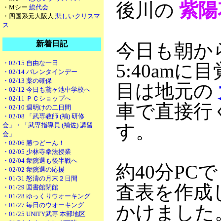
後川の
紫陽
・Mシー
総代会
・四国系元大阪人
悲しいクリスマ
ス
新着日記
今日も朝か
・02/15 自由な一日
5:40am
・02/14 バレンタインデー
・02/13 薬の確保
目は地元の
・02/12 今日も鳶ヶ池中学校へ
・02/11 ＰＣショップへ
車で直接行
・02/10 週明けの二日間
・02/08 「武専教師 (補) 研修
す。
会」・「武専指導員 (補佐) 講習
会」
・02/06 勝つどーん！
・02/05 少林寺拳法授業
・02/04 衆院選も後半戦へ
約40分PC
・02/02 衆院選の応援
・01/31 怒濤の月末２日間
査表を作成
・01/29 図書館閉館
・01/28 ゆっくりウオーキング
・01/27 毎日のウオーキング
かけました
・01/25 UNITY武専 本部地区