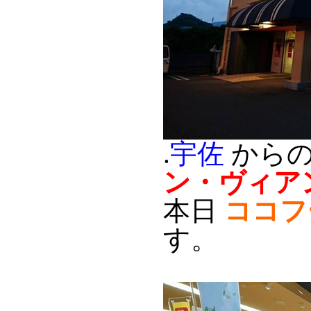
.
宇佐
から
ン・ヴィア
本日
ココフ
す。