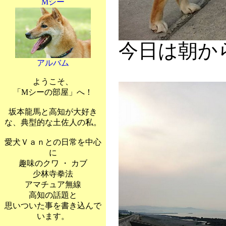
Mシー
今日は朝か
アルバム
ようこそ、
「Mシーの部屋」へ！
坂本龍馬と高知が大好き
な、典型的な土佐人の私。
愛犬Ｖａｎとの日常を中心
に
趣味のクワ ・ カブ
少林寺拳法
アマチュア無線
高知の話題と
思いついた事を書き込んで
います。