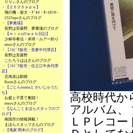
りりぃさんのブログ
・【２５２５ａｐｅ】
飛行機・柴犬・ｸﾞﾙﾒ・ﾎｰﾑｾﾝﾀｰ
2525apeさんのブログ
・【夢農場】
長野は安曇野、夢農場のブログ
・【ｍｉｚoのｗｅｂ日記】
少林寺拳法・卓球・ルアー釣り
mizoさんのブログ
・【ﾉｴﾋﾞｱ販売・吾妻中代理店】
長野は安曇野
こたろうははさんのブログ
・【ﾉｴﾋﾞｱ販売・住之江中央代理
店】
北海道は釧路
Kumiさんのブログ
・【ごじらmamaと かいじゅうた
ち】
高校時代か
お庭と子育て奮闘！
mayuさんのブログ
アルバム、
・【なんこくまほらスタッフのブ
ログ】
ＬＰレコー
南国市の情報満載！
まほらスタッフさんのブログ
・【曳家 岡本のブログ】