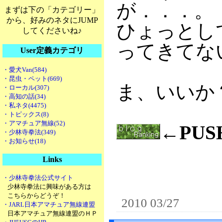
が．．．。
まずは下の「カテゴリー」
から、好みのネタにJUMP
ひょっとし
してくださいね♪
ってきてな
User定義カテゴリ
・愛犬Van(584)
・昆虫・ペット(669)
ま、いいか
・ローカル(307)
・高知の話(34)
・私ネタ(4475)
・トピックス(8)
・アマチュア無線(52)
←PU
・少林寺拳法(349)
・お知らせ(18)
Links
・少林寺拳法公式サイト
少林寺拳法に興味がある方は
こちらからどうぞ！
2010 03/27
・JARL日本アマチュア無線連盟
日本アマチュア無線連盟のＨＰ