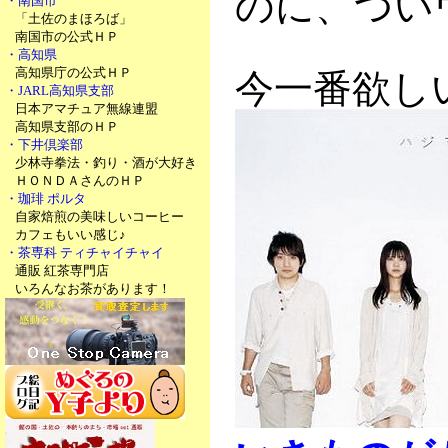
のに、つい
・南国市
「土佐のまほろば」
南国市の公式ＨＰ
・高知県
高知県庁の公式ＨＰ
今一番欲し
・JARL高知県支部
日本アマチュア無線連盟
高知県支部のＨＰ
・下井倶楽部
少林寺拳法・釣り・酒が大好き
ＨＯＮＤＡさんのＨＰ
・珈琲 ポルタ
自家焙煎の美味しいコーヒー
カフェもいい感じ♪
・茶専科 ティチャイチャイ
通販 紅茶専門店
いろんなお茶があります！