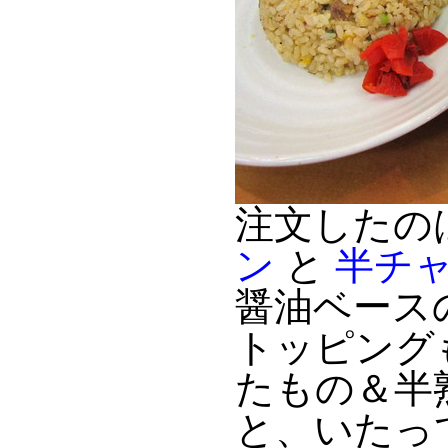
注文したの
ン
と
半チ
醤油ベース
トッピング
たもの＆半
と、いたっ