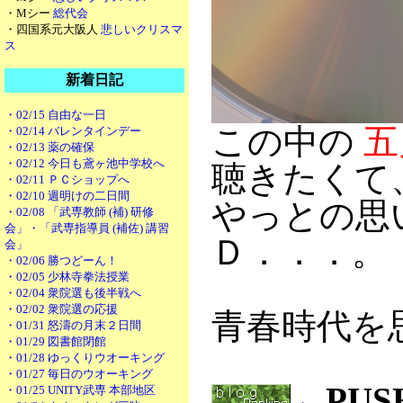
・Mシー
総代会
・四国系元大阪人
悲しいクリスマ
ス
新着日記
・02/15 自由な一日
この中の
五
・02/14 バレンタインデー
・02/13 薬の確保
・02/12 今日も鳶ヶ池中学校へ
聴きたくて
・02/11 ＰＣショップへ
・02/10 週明けの二日間
やっとの思
・02/08 「武専教師 (補) 研修
会」・「武専指導員 (補佐) 講習
Ｄ．．．。
会」
・02/06 勝つどーん！
・02/05 少林寺拳法授業
・02/04 衆院選も後半戦へ
・02/02 衆院選の応援
青春時代を
・01/31 怒濤の月末２日間
・01/29 図書館閉館
・01/28 ゆっくりウオーキング
・01/27 毎日のウオーキング
←PU
・01/25 UNITY武専 本部地区