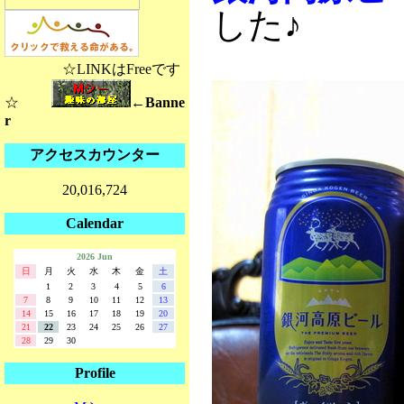
した♪
☆LINKはFreeです
☆
←Banne
r
アクセスカウンター
20,016,724
Calendar
2026 Jun
日
月
火
水
木
金
土
1
2
3
4
5
6
7
8
9
10
11
12
13
14
15
16
17
18
19
20
21
22
23
24
25
26
27
28
29
30
Profile