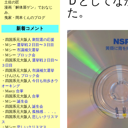
Ｄとしてな
土佐の匠
漫画「解体屋ゲン」でおなじ
た。
み、
曳家・岡本くんのブログ
新着コメント
・四国系元大阪人
衆院選の応援
・Mシー
選挙戦２日目〜３日目
・Mシー
市議補欠選挙
・Mシー
ブロック会
・四国系元大阪人
選挙戦２日目〜
３日目
・四国系元大阪人
市議補欠選挙
・けんけん
ブロック会
・四国系元大阪人
今日も街歩きウ
オーキング
・Marcy
合掌
・四国系元大阪人
合掌
・Mシー
誕生会
・四国系元大阪人
誕生会
・四国系元大阪人
孤独感．．．。
・四国系元大阪人
悲しいクリスマ
ス
・Mシー
悲しいクリスマス