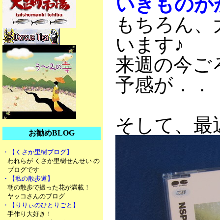
いきものが
もちろん、
います♪
来週の今ご
予感が．．
そして、最
お勧めBLOG
・【くさか里樹ブログ】
われらが くさか里樹せんせい の
ブログです
・【私の散歩道】
朝の散歩で撮った花が満載！
ヤッコさんのブログ
・【りりぃのひとりごと】
手作り大好き！