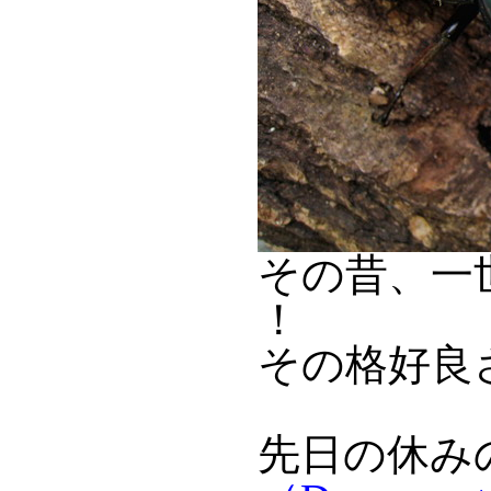
その昔、一
！
その格好良
先日の休み