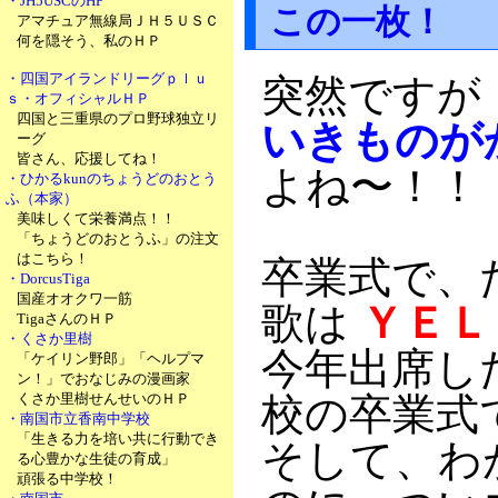
・JH5USCのHP
この一枚！
アマチュア無線局ＪＨ５ＵＳＣ
何を隠そう、私のＨＰ
・四国アイランドリーグｐｌｕ
突然ですが
ｓ・オフィシャルＨＰ
四国と三重県のプロ野球独立リ
いきものが
ーグ
皆さん、応援してね！
よね〜！！
・ひかるkunのちょうどのおとう
ふ（本家）
美味しくて栄養満点！！
「ちょうどのおとうふ」の注文
はこちら！
卒業式で、
・DorcusTiga
国産オオクワ一筋
歌は
ＹＥＬ
TigaさんのＨＰ
・くさか里樹
今年出席し
「ケイリン野郎」「ヘルプマ
ン！」でおなじみの漫画家
くさか里樹せんせいのＨＰ
校の卒業式
・南国市立香南中学校
「生きる力を培い共に行動でき
そして、わ
る心豊かな生徒の育成」
頑張る中学校！