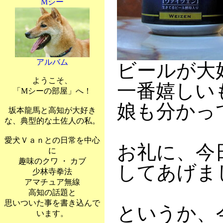
Mシー
アルバム
ビールが大
ようこそ、
一番嬉しい
「Mシーの部屋」へ！
娘も分かっ
坂本龍馬と高知が大好き
な、典型的な土佐人の私。
愛犬Ｖａｎとの日常を中心
お礼に、今
に
趣味のクワ ・ カブ
してあげま
少林寺拳法
アマチュア無線
高知の話題と
思いついた事を書き込んで
というか、
います。