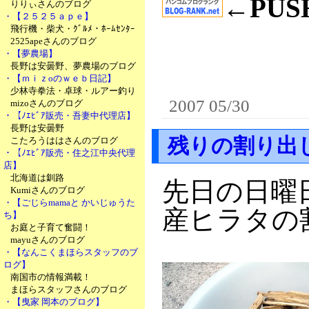
←PU
りりぃさんのブログ
・【２５２５ａｐｅ】
飛行機・柴犬・ｸﾞﾙﾒ・ﾎｰﾑｾﾝﾀｰ
2525apeさんのブログ
・【夢農場】
長野は安曇野、夢農場のブログ
・【ｍｉｚoのｗｅｂ日記】
少林寺拳法・卓球・ルアー釣り
2007 05/30
mizoさんのブログ
・【ﾉｴﾋﾞｱ販売・吾妻中代理店】
長野は安曇野
残りの割り出
こたろうははさんのブログ
・【ﾉｴﾋﾞｱ販売・住之江中央代理
店】
北海道は釧路
先日の日曜
Kumiさんのブログ
・【ごじらmamaと かいじゅうた
産ヒラタの
ち】
お庭と子育て奮闘！
mayuさんのブログ
・【なんこくまほらスタッフのブ
ログ】
南国市の情報満載！
まほらスタッフさんのブログ
・【曳家 岡本のブログ】