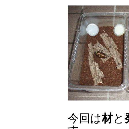
今回は
材
と