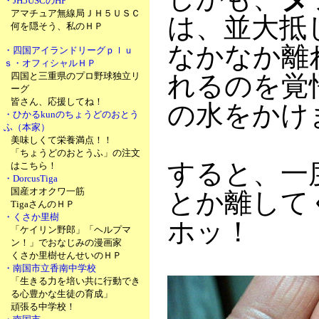
・JH5USCのHP
アマチュア無線局ＪＨ５ＵＳＣ
は、並大抵
何を隠そう、私のＨＰ
なかなか離
・四国アイランドリーグｐｌｕ
ｓ・オフィシャルＨＰ
四国と三重県のプロ野球独立リ
れるのを覚
ーグ
皆さん、応援してね！
の水をかけ
・ひかるkunのちょうどのおとう
ふ（本家）
美味しくて栄養満点！！
「ちょうどのおとうふ」の注文
すると、一
はこちら！
・DorcusTiga
国産オオクワ一筋
とか離して
TigaさんのＨＰ
・くさか里樹
ホッ！
「ケイリン野郎」「ヘルプマ
ン！」でおなじみの漫画家
くさか里樹せんせいのＨＰ
・南国市立香南中学校
「生きる力を培い共に行動でき
る心豊かな生徒の育成」
頑張る中学校！