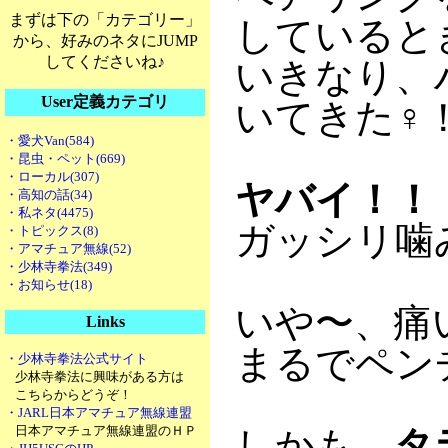
まずは下の「カテゴリー」
していると
から、好みのネタにJUMP
してくださいね♪
いきなり、
User定義カテゴリ
いてきた
♀
・愛犬Van(584)
・昆虫・ペット(669)
・ローカル(307)
ヤバイ！！
・高知の話(34)
・私ネタ(4475)
ガッシリ噛
・トピックス(8)
・アマチュア無線(52)
・少林寺拳法(349)
・お知らせ(18)
いや〜、痛
Links
まるでペン
・少林寺拳法公式サイト
少林寺拳法に興味がある方は
こちらからどうぞ！
・JARL日本アマチュア無線連盟
日本アマチュア無線連盟のＨＰ
しかも、
タ