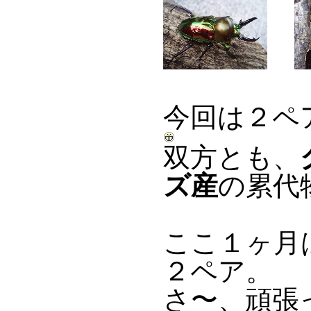
今回は２ペ
双方とも、
ズ産
の累代
ここ１ヶ月
２ペア。
さ〜、頑張