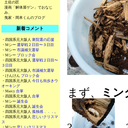
土佐の匠
漫画「解体屋ゲン」でおなじ
み、
曳家・岡本くんのブログ
新着コメント
・四国系元大阪人
衆院選の応援
・Mシー
選挙戦２日目〜３日目
・Mシー
市議補欠選挙
・Mシー
ブロック会
・四国系元大阪人
選挙戦２日目〜
３日目
・四国系元大阪人
市議補欠選挙
・けんけん
ブロック会
・四国系元大阪人
今日も街歩きウ
オーキング
まず、
ミン
・Marcy
合掌
・四国系元大阪人
合掌
・Mシー
誕生会
・四国系元大阪人
誕生会
・四国系元大阪人
孤独感．．．。
・四国系元大阪人
悲しいクリスマ
ス
?
・Mシー
悲しいクリスマス