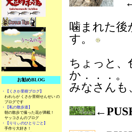
←
噛まれた後
す。
ちょっと、
か．．．。
お勧めBLOG
みなさんも
・【くさか里樹ブログ】
われらが くさか里樹せんせい の
ブログです
・【私の散歩道】
←PU
朝の散歩で撮った花が満載！
ヤッコさんのブログ
・【りりぃのひとりごと】
手作り大好き！