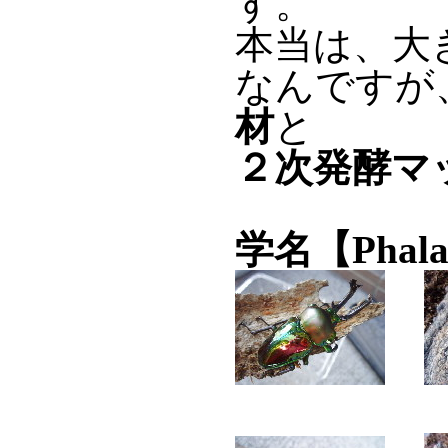
す。
本当は、大
なんですが
材
と
２次発酵マ
学名【Phalacr