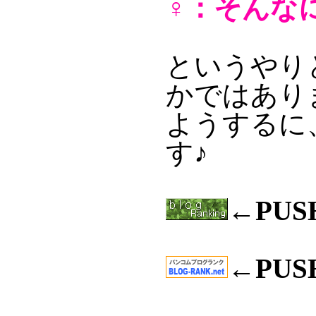
♀：そんな
というやり
かではあり
ようするに
す♪
←PU
←PU