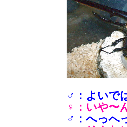
♂：よいで
♀：いや〜
♂：へっへ