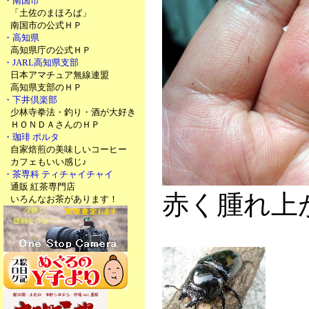
・南国市
「土佐のまほろば」
南国市の公式ＨＰ
・高知県
高知県庁の公式ＨＰ
・JARL高知県支部
日本アマチュア無線連盟
高知県支部のＨＰ
・下井倶楽部
少林寺拳法・釣り・酒が大好き
ＨＯＮＤＡさんのＨＰ
・珈琲 ポルタ
自家焙煎の美味しいコーヒー
カフェもいい感じ♪
・茶専科 ティチャイチャイ
通販 紅茶専門店
赤く腫れ上
いろんなお茶があります！