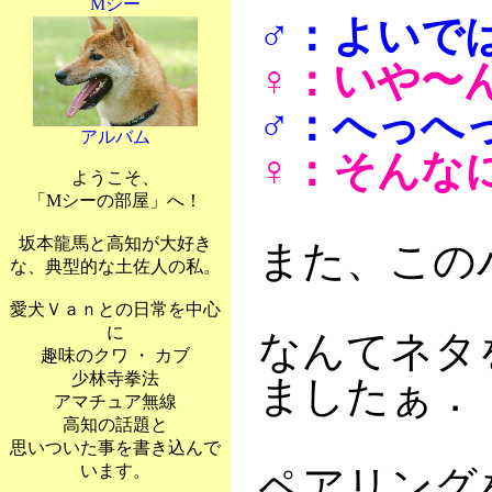
Mシー
♂：よいで
♀：いや〜
♂：へっへ
アルバム
♀：そんな
ようこそ、
「Mシーの部屋」へ！
坂本龍馬と高知が大好き
また、この
な、典型的な土佐人の私。
愛犬Ｖａｎとの日常を中心
に
なんてネタ
趣味のクワ ・ カブ
少林寺拳法
ましたぁ．
アマチュア無線
高知の話題と
思いついた事を書き込んで
います。
ペアリング