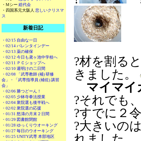
・Mシー
総代会
・四国系元大阪人
悲しいクリスマ
ス
新着日記
・02/15 自由な一日
・02/14 バレンタインデー
・02/13 薬の確保
?材を割る
・02/12 今日も鳶ヶ池中学校へ
・02/11 ＰＣショップへ
・02/10 週明けの二日間
きました。
・02/08 「武専教師 (補) 研修
会」・「武専指導員 (補佐) 講習
マイマイ
会」
・02/06 勝つどーん！
?それでも
・02/05 少林寺拳法授業
・02/04 衆院選も後半戦へ
・02/02 衆院選の応援
?すでに２
・01/31 怒濤の月末２日間
・01/29 図書館閉館
?大きいの
・01/28 ゆっくりウオーキング
・01/27 毎日のウオーキング
れました。
・01/25 UNITY武専 本部地区