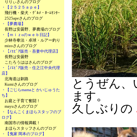
りりぃさんのブログ
・【２５２５ａｐｅ】
飛行機・柴犬・ｸﾞﾙﾒ・ﾎｰﾑｾﾝﾀｰ
2525apeさんのブログ
・【夢農場】
長野は安曇野、夢農場のブログ
・【ｍｉｚoのｗｅｂ日記】
少林寺拳法・卓球・ルアー釣り
mizoさんのブログ
・【ﾉｴﾋﾞｱ販売・吾妻中代理店】
長野は安曇野
こたろうははさんのブログ
・【ﾉｴﾋﾞｱ販売・住之江中央代理
店】
北海道は釧路
とうぜん、
Kumiさんのブログ
・【ごじらmamaと かいじゅうた
ます。
ち】
お庭と子育て奮闘！
久しぶりの
mayuさんのブログ
・【なんこくまほらスタッフのブ
ログ】
南国市の情報満載！
まほらスタッフさんのブログ
・【曳家 岡本のブログ】