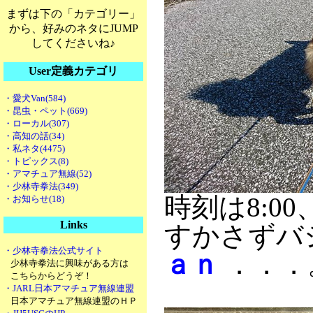
まずは下の「カテゴリー」
から、好みのネタにJUMP
してくださいね♪
User定義カテゴリ
・愛犬Van(584)
・昆虫・ペット(669)
・ローカル(307)
・高知の話(34)
・私ネタ(4475)
・トピックス(8)
・アマチュア無線(52)
・少林寺拳法(349)
時刻は8:0
・お知らせ(18)
Links
すかさずバ
・少林寺拳法公式サイト
ａｎ
．．．
少林寺拳法に興味がある方は
こちらからどうぞ！
・JARL日本アマチュア無線連盟
日本アマチュア無線連盟のＨＰ