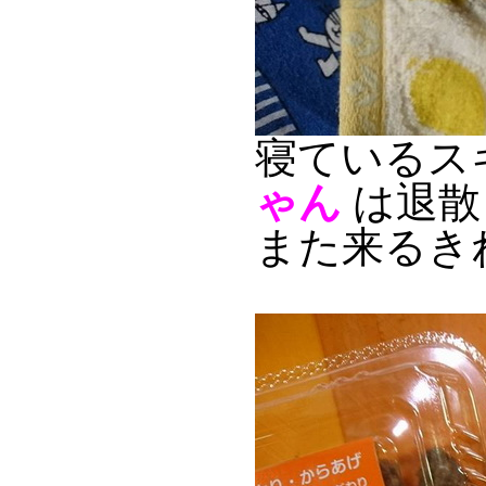
寝ているス
ゃん
は退散
また来るき