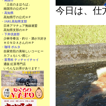
・南国市
「土佐のまほろば」
今日は、仕
南国市の公式ＨＰ
・高知県
高知県庁の公式ＨＰ
・JARL高知県支部
日本アマチュア無線連盟
高知県支部のＨＰ
・下井倶楽部
少林寺拳法・釣り・酒が大好き
ＨＯＮＤＡさんのＨＰ
・珈琲 ポルタ
自家焙煎の美味しいコーヒー
カフェもいい感じ♪
・茶専科 ティチャイチャイ
通販 紅茶専門店
いろんなお茶があります！