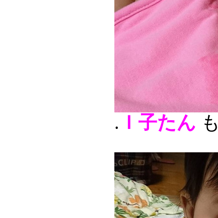
.
Ｉ子たん
も