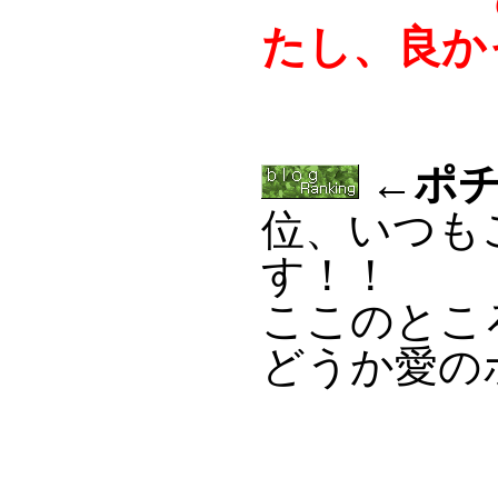
のちに
たし、良か
←ポチ
位、いつも
す！！
ここのとこ
どうか愛の