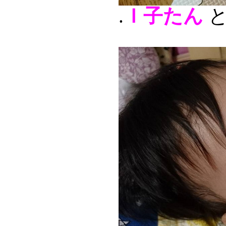
.
Ｉ子たん
と