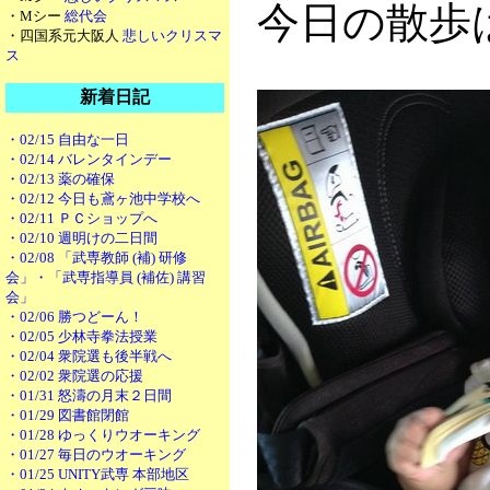
今日の散歩
・Mシー
総代会
・四国系元大阪人
悲しいクリスマ
ス
新着日記
・02/15 自由な一日
・02/14 バレンタインデー
・02/13 薬の確保
・02/12 今日も鳶ヶ池中学校へ
・02/11 ＰＣショップへ
・02/10 週明けの二日間
・02/08 「武専教師 (補) 研修
会」・「武専指導員 (補佐) 講習
会」
・02/06 勝つどーん！
・02/05 少林寺拳法授業
・02/04 衆院選も後半戦へ
・02/02 衆院選の応援
・01/31 怒濤の月末２日間
・01/29 図書館閉館
・01/28 ゆっくりウオーキング
・01/27 毎日のウオーキング
・01/25 UNITY武専 本部地区