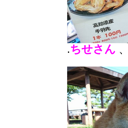
.
ちせさん
、