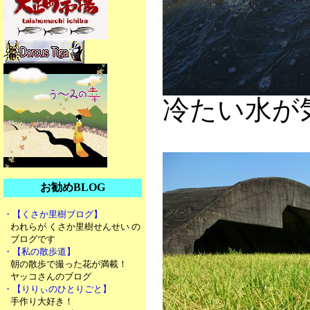
冷たい水が
お勧めBLOG
・【くさか里樹ブログ】
われらが くさか里樹せんせい の
ブログです
・【私の散歩道】
朝の散歩で撮った花が満載！
ヤッコさんのブログ
・【りりぃのひとりごと】
手作り大好き！