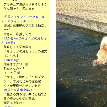
・JH5USCのHP
アマチュア無線局ＪＨ５ＵＳＣ
何を隠そう、私のＨＰ
・四国アイランドリーグｐｌｕ
ｓ・オフィシャルＨＰ
四国と三重県のプロ野球独立リ
ーグ
皆さん、応援してね！
・ひかるkunのちょうどのおとう
ふ（本家）
美味しくて栄養満点！！
「ちょうどのおとうふ」の注文
はこちら！
・DorcusTiga
国産オオクワ一筋
TigaさんのＨＰ
・くさか里樹
「ケイリン野郎」「ヘルプマ
ン！」でおなじみの漫画家
くさか里樹せんせいのＨＰ
・南国市立香南中学校
「生きる力を培い共に行動でき
る心豊かな生徒の育成」
頑張る中学校！