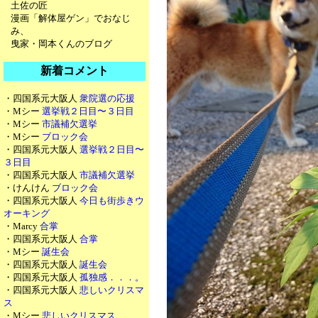
土佐の匠
漫画「解体屋ゲン」でおなじ
み、
曳家・岡本くんのブログ
新着コメント
・四国系元大阪人
衆院選の応援
・Mシー
選挙戦２日目〜３日目
・Mシー
市議補欠選挙
・Mシー
ブロック会
・四国系元大阪人
選挙戦２日目〜
３日目
・四国系元大阪人
市議補欠選挙
・けんけん
ブロック会
・四国系元大阪人
今日も街歩きウ
オーキング
・Marcy
合掌
・四国系元大阪人
合掌
・Mシー
誕生会
・四国系元大阪人
誕生会
・四国系元大阪人
孤独感．．．。
・四国系元大阪人
悲しいクリスマ
ス
・Mシー
悲しいクリスマス