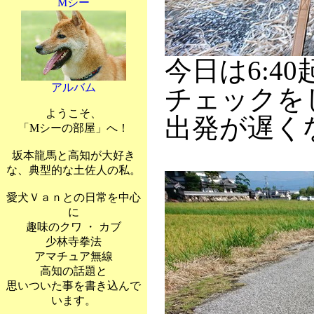
Mシー
今日は6:4
アルバム
チェックを
ようこそ、
出発が遅く
「Mシーの部屋」へ！
坂本龍馬と高知が大好き
な、典型的な土佐人の私。
愛犬Ｖａｎとの日常を中心
に
趣味のクワ ・ カブ
少林寺拳法
アマチュア無線
高知の話題と
思いついた事を書き込んで
います。