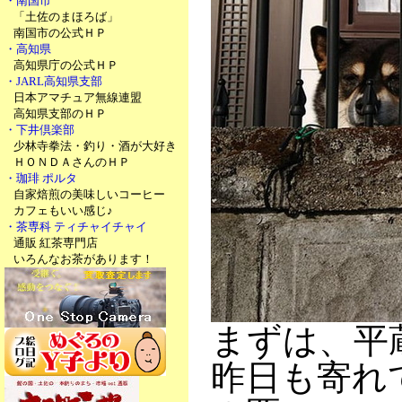
・南国市
「土佐のまほろば」
南国市の公式ＨＰ
・高知県
高知県庁の公式ＨＰ
・JARL高知県支部
日本アマチュア無線連盟
高知県支部のＨＰ
・下井倶楽部
少林寺拳法・釣り・酒が大好き
ＨＯＮＤＡさんのＨＰ
・珈琲 ポルタ
自家焙煎の美味しいコーヒー
カフェもいい感じ♪
・茶専科 ティチャイチャイ
通販 紅茶専門店
いろんなお茶があります！
まずは、平
昨日も寄れ