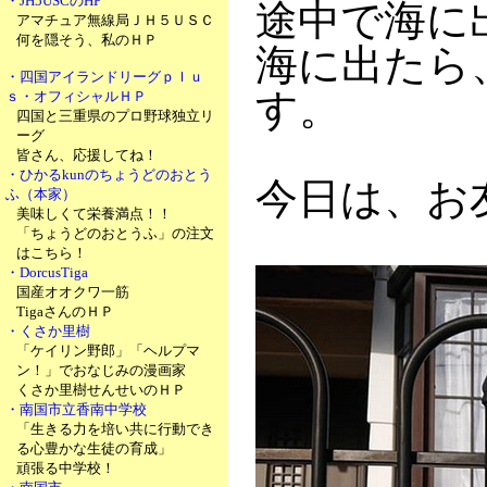
・JH5USCのHP
途中で海に出
アマチュア無線局ＪＨ５ＵＳＣ
何を隠そう、私のＨＰ
海に出たら
・四国アイランドリーグｐｌｕ
す。
ｓ・オフィシャルＨＰ
四国と三重県のプロ野球独立リ
ーグ
皆さん、応援してね！
・ひかるkunのちょうどのおとう
今日は、お
ふ（本家）
美味しくて栄養満点！！
「ちょうどのおとうふ」の注文
はこちら！
・DorcusTiga
国産オオクワ一筋
TigaさんのＨＰ
・くさか里樹
「ケイリン野郎」「ヘルプマ
ン！」でおなじみの漫画家
くさか里樹せんせいのＨＰ
・南国市立香南中学校
「生きる力を培い共に行動でき
る心豊かな生徒の育成」
頑張る中学校！