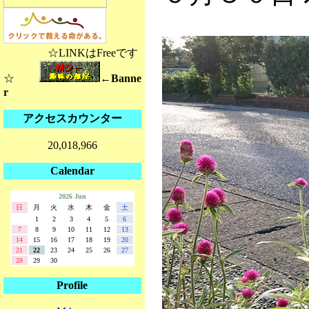
☆LINKはFreeです
☆
←Banne
r
アクセスカウンター
20,018,966
Calendar
2026 Jun
日
月
火
水
木
金
土
1
2
3
4
5
6
7
8
9
10
11
12
13
14
15
16
17
18
19
20
21
22
23
24
25
26
27
28
29
30
Profile