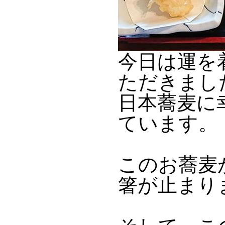
今日は運を
ただきまし
日本蕎麦に
ています。
このお蕎麦
箸が止まり