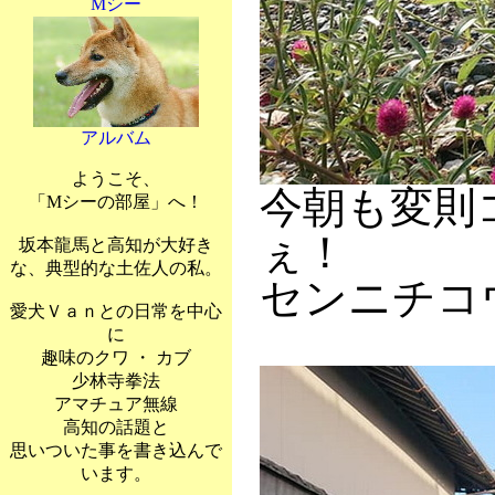
Mシー
アルバム
ようこそ、
今朝も変則
「Mシーの部屋」へ！
ぇ！
坂本龍馬と高知が大好き
な、典型的な土佐人の私。
センニチコ
愛犬Ｖａｎとの日常を中心
に
趣味のクワ ・ カブ
少林寺拳法
アマチュア無線
高知の話題と
思いついた事を書き込んで
います。