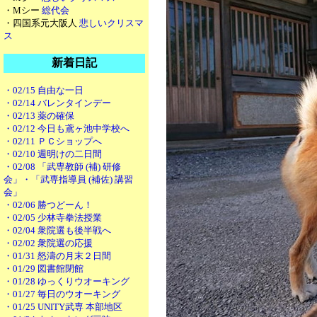
・Mシー
総代会
・四国系元大阪人
悲しいクリスマ
ス
新着日記
・02/15 自由な一日
・02/14 バレンタインデー
・02/13 薬の確保
・02/12 今日も鳶ヶ池中学校へ
・02/11 ＰＣショップへ
・02/10 週明けの二日間
・02/08 「武専教師 (補) 研修
会」・「武専指導員 (補佐) 講習
会」
・02/06 勝つどーん！
・02/05 少林寺拳法授業
・02/04 衆院選も後半戦へ
・02/02 衆院選の応援
・01/31 怒濤の月末２日間
・01/29 図書館閉館
・01/28 ゆっくりウオーキング
・01/27 毎日のウオーキング
・01/25 UNITY武専 本部地区