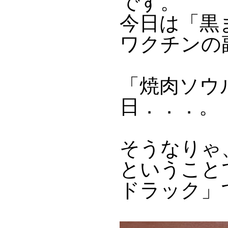
です。
今日は「黒
ワクチンの
「焼肉ソウ
日．．．。
そうなりゃ
ということ
ドラック」