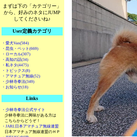
まずは下の「カテゴリー」
から、好みのネタにJUMP
してくださいね♪
User定義カテゴリ
・愛犬Van(584)
・昆虫・ペット(669)
・ローカル(307)
・高知の話(34)
・私ネタ(4475)
・トピックス(8)
・アマチュア無線(52)
・少林寺拳法(349)
・お知らせ(18)
Links
・少林寺拳法公式サイト
少林寺拳法に興味がある方は
こちらからどうぞ！
・JARL日本アマチュア無線連盟
日本アマチュア無線連盟のＨＰ