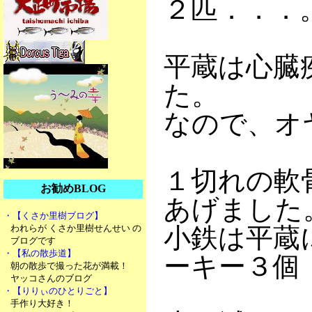
２匹．．．
平蔵は心臓
た。
なので、オ
１切れの軟
お勧めBLOG
あげました
・【くさか里樹ブログ】
われらが くさか里樹せんせい の
小鉄は平蔵
ブログです
・【私の散歩道】
ーキー３個
朝の散歩で撮った花が満載！
ヤッコさんのブログ
・【りりぃのひとりごと】
手作り大好き！