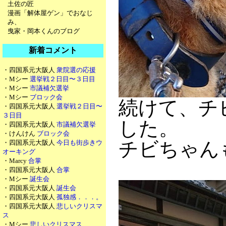
土佐の匠
漫画「解体屋ゲン」でおなじ
み、
曳家・岡本くんのブログ
新着コメント
・四国系元大阪人
衆院選の応援
・Mシー
選挙戦２日目〜３日目
・Mシー
市議補欠選挙
・Mシー
ブロック会
続けて、チ
・四国系元大阪人
選挙戦２日目〜
３日目
した。
・四国系元大阪人
市議補欠選挙
・けんけん
ブロック会
チビちゃん
・四国系元大阪人
今日も街歩きウ
オーキング
・Marcy
合掌
・四国系元大阪人
合掌
・Mシー
誕生会
・四国系元大阪人
誕生会
・四国系元大阪人
孤独感．．．。
・四国系元大阪人
悲しいクリスマ
ス
・Mシー
悲しいクリスマス