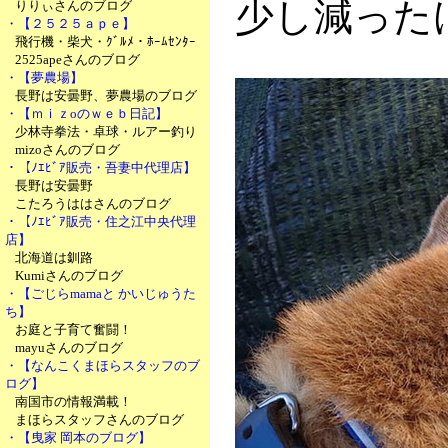
少し減った
りりぃさんのブログ
・【２５２５ａｐｅ】
飛行機・柴犬・ｸﾞﾙﾒ・ﾎｰﾑｾﾝﾀｰ
2525apeさんのブログ
・【夢農場】
長野は安曇野、夢農場のブログ
・【ｍｉｚoのｗｅｂ日記】
少林寺拳法・卓球・ルアー釣り
mizoさんのブログ
・【ﾉｴﾋﾞｱ販売・吾妻中代理店】
長野は安曇野
こたろうははさんのブログ
・【ﾉｴﾋﾞｱ販売・住之江中央代理
店】
北海道は釧路
Kumiさんのブログ
・【ごじらmamaと かいじゅうた
ち】
お庭と子育て奮闘！
mayuさんのブログ
・【なんこくまほらスタッフのブ
ログ】
南国市の情報満載！
まほらスタッフさんのブログ
・【曳家 岡本のブログ】