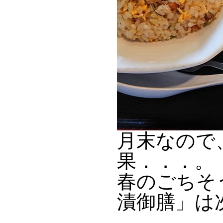
月末なので
果．．．。
春のごちそ
漬御膳」は