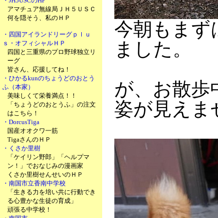
・JH5USCのHP
アマチュア無線局ＪＨ５ＵＳＣ
何を隠そう、私のＨＰ
今朝もまず
・四国アイランドリーグｐｌｕ
ました。
ｓ・オフィシャルＨＰ
四国と三重県のプロ野球独立リ
ーグ
皆さん、応援してね！
・ひかるkunのちょうどのおとう
が、お散歩
ふ（本家）
美味しくて栄養満点！！
姿が見えま
「ちょうどのおとうふ」の注文
はこちら！
・DorcusTiga
国産オオクワ一筋
TigaさんのＨＰ
・くさか里樹
「ケイリン野郎」「ヘルプマ
ン！」でおなじみの漫画家
くさか里樹せんせいのＨＰ
・南国市立香南中学校
「生きる力を培い共に行動でき
る心豊かな生徒の育成」
頑張る中学校！