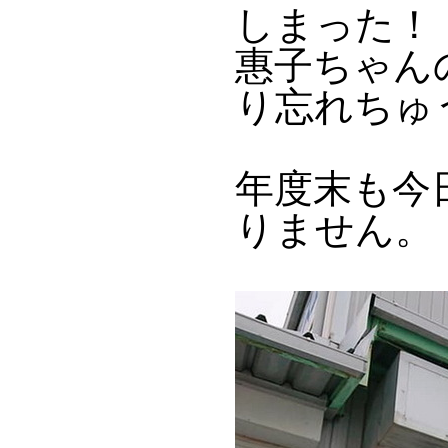
しまった！
惠子ちゃん
り忘れちゅ
年度末も今
りません。