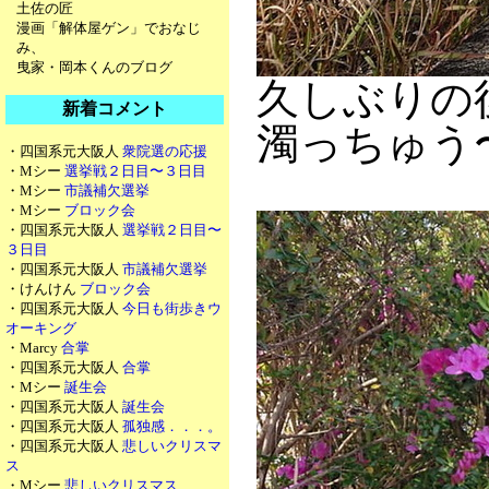
土佐の匠
漫画「解体屋ゲン」でおなじ
み、
曳家・岡本くんのブログ
久しぶりの
新着コメント
濁っちゅう
・四国系元大阪人
衆院選の応援
・Mシー
選挙戦２日目〜３日目
・Mシー
市議補欠選挙
・Mシー
ブロック会
・四国系元大阪人
選挙戦２日目〜
３日目
・四国系元大阪人
市議補欠選挙
・けんけん
ブロック会
・四国系元大阪人
今日も街歩きウ
オーキング
・Marcy
合掌
・四国系元大阪人
合掌
・Mシー
誕生会
・四国系元大阪人
誕生会
・四国系元大阪人
孤独感．．．。
・四国系元大阪人
悲しいクリスマ
ス
・Mシー
悲しいクリスマス