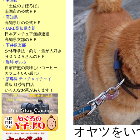
・南国市
「土佐のまほろば」
南国市の公式ＨＰ
・高知県
高知県庁の公式ＨＰ
・JARL高知県支部
日本アマチュア無線連盟
高知県支部のＨＰ
・下井倶楽部
少林寺拳法・釣り・酒が大好き
ＨＯＮＤＡさんのＨＰ
・珈琲 ポルタ
自家焙煎の美味しいコーヒー
カフェもいい感じ♪
・茶専科 ティチャイチャイ
通販 紅茶専門店
いろんなお茶があります！
オヤツをい