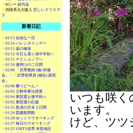
・Mシー
総代会
・四国系元大阪人
悲しいクリスマ
ス
新着日記
・02/15 自由な一日
・02/14 バレンタインデー
・02/13 薬の確保
・02/12 今日も鳶ヶ池中学校へ
・02/11 ＰＣショップへ
・02/10 週明けの二日間
・02/08 「武専教師 (補) 研修
会」・「武専指導員 (補佐) 講習
会」
・02/06 勝つどーん！
・02/05 少林寺拳法授業
いつも咲く
・02/04 衆院選も後半戦へ
・02/02 衆院選の応援
います。
・01/31 怒濤の月末２日間
・01/29 図書館閉館
けど、ツツ
・01/28 ゆっくりウオーキング
・01/27 毎日のウオーキング
・01/25 UNITY武専 本部地区