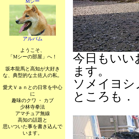
Mシー
アルバム
ようこそ、
今日もいい
「Mシーの部屋」へ！
ます。
坂本龍馬と高知が大好き
な、典型的な土佐人の私。
ソメイヨシ
愛犬Ｖａｎとの日常を中心
ところも．
に
趣味のクワ ・ カブ
少林寺拳法
アマチュア無線
高知の話題と
思いついた事を書き込んで
います。