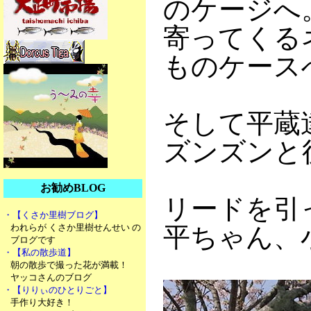
のケージへ
寄ってくる
ものケースへ
そして平蔵
ズンズンと後
お勧めBLOG
リードを引
・【くさか里樹ブログ】
われらが くさか里樹せんせい の
平ちゃん、
ブログです
・【私の散歩道】
朝の散歩で撮った花が満載！
ヤッコさんのブログ
・【りりぃのひとりごと】
手作り大好き！