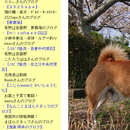
りりぃさんのブログ
・【２５２５ａｐｅ】
飛行機・柴犬・ｸﾞﾙﾒ・ﾎｰﾑｾﾝﾀｰ
2525apeさんのブログ
・【夢農場】
長野は安曇野、夢農場のブログ
・【ｍｉｚoのｗｅｂ日記】
少林寺拳法・卓球・ルアー釣り
mizoさんのブログ
・【ﾉｴﾋﾞｱ販売・吾妻中代理店】
長野は安曇野
こたろうははさんのブログ
・【ﾉｴﾋﾞｱ販売・住之江中央代理
店】
北海道は釧路
Kumiさんのブログ
・【ごじらmamaと かいじゅうた
ち】
お庭と子育て奮闘！
mayuさんのブログ
・【なんこくまほらスタッフのブ
ログ】
南国市の情報満載！
まほらスタッフさんのブログ
・【曳家 岡本のブログ】