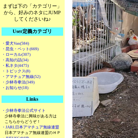
まずは下の「カテゴリー」
から、好みのネタにJUMP
してくださいね♪
User定義カテゴリ
・愛犬Van(584)
・昆虫・ペット(669)
・ローカル(307)
・高知の話(34)
・私ネタ(4475)
・トピックス(8)
・アマチュア無線(52)
・少林寺拳法(349)
・お知らせ(18)
Links
・少林寺拳法公式サイト
少林寺拳法に興味がある方は
こちらからどうぞ！
・JARL日本アマチュア無線連盟
日本アマチュア無線連盟のＨＰ