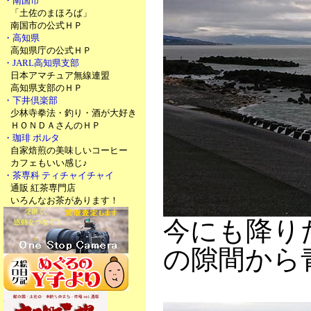
・南国市
「土佐のまほろば」
南国市の公式ＨＰ
・高知県
高知県庁の公式ＨＰ
・JARL高知県支部
日本アマチュア無線連盟
高知県支部のＨＰ
・下井倶楽部
少林寺拳法・釣り・酒が大好き
ＨＯＮＤＡさんのＨＰ
・珈琲 ポルタ
自家焙煎の美味しいコーヒー
カフェもいい感じ♪
・茶専科 ティチャイチャイ
通販 紅茶専門店
いろんなお茶があります！
今にも降り
の隙間から