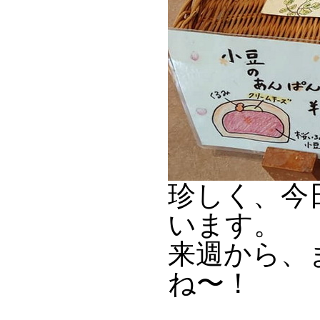
珍しく、今
います。
来週から、
ね〜！