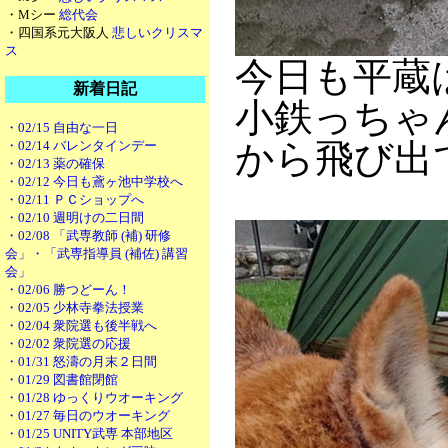
・Mシー
総代会
・四国系元大阪人
悲しいクリスマ
ス
今日も平蔵
新着日記
小鉄っちゃ
・02/15 自由な一日
から飛び出
・02/14 バレンタインデー
・02/13 薬の確保
・02/12 今日も鳶ヶ池中学校へ
・02/11 ＰＣショップへ
・02/10 週明けの二日間
・02/08 「武専教師 (補) 研修
会」・「武専指導員 (補佐) 講習
会」
・02/06 勝つどーん！
・02/05 少林寺拳法授業
・02/04 衆院選も後半戦へ
・02/02 衆院選の応援
・01/31 怒濤の月末２日間
・01/29 図書館閉館
・01/28 ゆっくりウオーキング
・01/27 毎日のウオーキング
・01/25 UNITY武専 本部地区