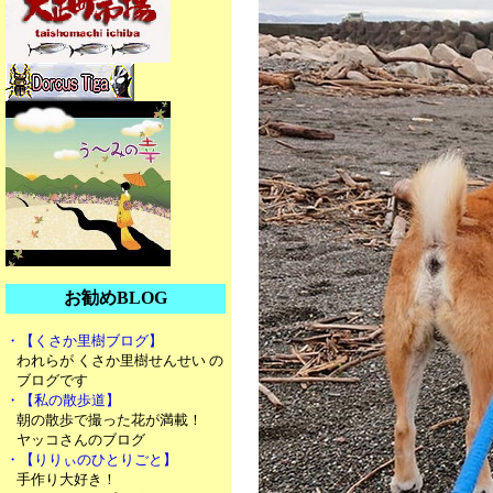
お勧めBLOG
・【くさか里樹ブログ】
われらが くさか里樹せんせい の
ブログです
・【私の散歩道】
朝の散歩で撮った花が満載！
ヤッコさんのブログ
・【りりぃのひとりごと】
手作り大好き！