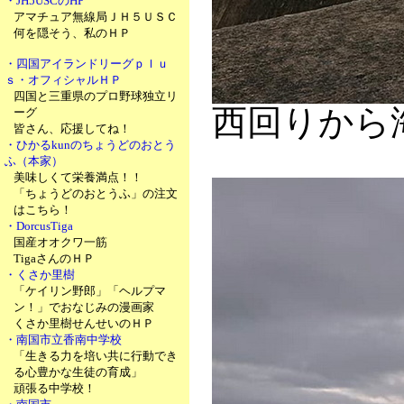
・JH5USCのHP
アマチュア無線局ＪＨ５ＵＳＣ
何を隠そう、私のＨＰ
・四国アイランドリーグｐｌｕ
ｓ・オフィシャルＨＰ
四国と三重県のプロ野球独立リ
西回りから
ーグ
皆さん、応援してね！
・ひかるkunのちょうどのおとう
ふ（本家）
美味しくて栄養満点！！
「ちょうどのおとうふ」の注文
はこちら！
・DorcusTiga
国産オオクワ一筋
TigaさんのＨＰ
・くさか里樹
「ケイリン野郎」「ヘルプマ
ン！」でおなじみの漫画家
くさか里樹せんせいのＨＰ
・南国市立香南中学校
「生きる力を培い共に行動でき
る心豊かな生徒の育成」
頑張る中学校！