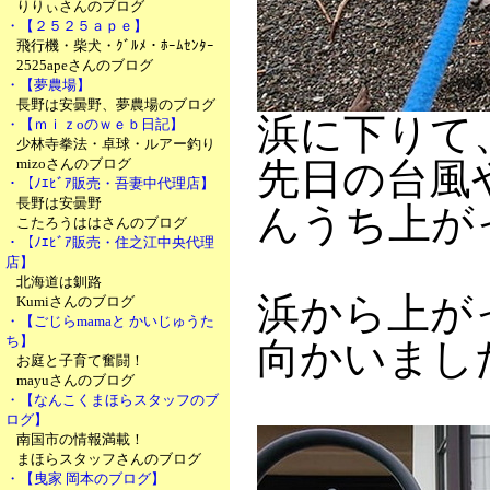
りりぃさんのブログ
・【２５２５ａｐｅ】
飛行機・柴犬・ｸﾞﾙﾒ・ﾎｰﾑｾﾝﾀｰ
2525apeさんのブログ
・【夢農場】
長野は安曇野、夢農場のブログ
浜に下りて
・【ｍｉｚoのｗｅｂ日記】
少林寺拳法・卓球・ルアー釣り
mizoさんのブログ
先日の台風
・【ﾉｴﾋﾞｱ販売・吾妻中代理店】
長野は安曇野
んうち上が
こたろうははさんのブログ
・【ﾉｴﾋﾞｱ販売・住之江中央代理
店】
北海道は釧路
浜から上が
Kumiさんのブログ
・【ごじらmamaと かいじゅうた
ち】
向かいまし
お庭と子育て奮闘！
mayuさんのブログ
・【なんこくまほらスタッフのブ
ログ】
南国市の情報満載！
まほらスタッフさんのブログ
・【曳家 岡本のブログ】