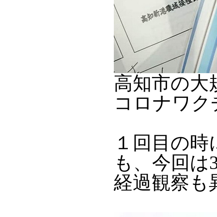
高知市の大
コロナワク
１回目の時
も、今回は
経過観察も