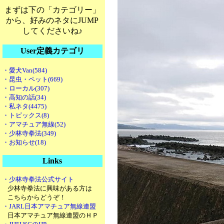
まずは下の「カテゴリー」
から、好みのネタにJUMP
してくださいね♪
User定義カテゴリ
・愛犬Van(584)
・昆虫・ペット(669)
・ローカル(307)
・高知の話(34)
・私ネタ(4475)
・トピックス(8)
・アマチュア無線(52)
・少林寺拳法(349)
・お知らせ(18)
Links
・少林寺拳法公式サイト
少林寺拳法に興味がある方は
こちらからどうぞ！
・JARL日本アマチュア無線連盟
日本アマチュア無線連盟のＨＰ