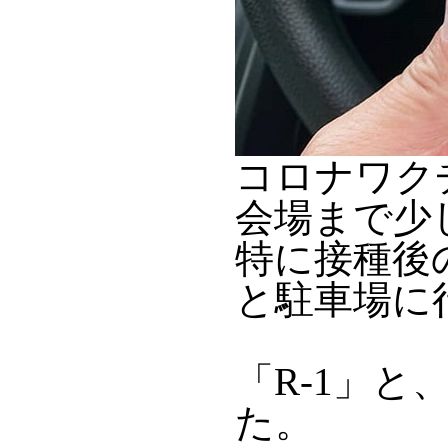
コロナワク
会場まで少
特に接種後
と駐車場に
「R-1」
た。