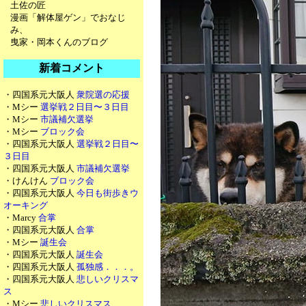
土佐の匠
漫画「解体屋ゲン」でおなじ
み、
曳家・岡本くんのブログ
新着コメント
・四国系元大阪人
衆院選の応援
・Mシー
選挙戦２日目〜３日目
・Mシー
市議補欠選挙
・Mシー
ブロック会
・四国系元大阪人
選挙戦２日目〜
３日目
・四国系元大阪人
市議補欠選挙
・けんけん
ブロック会
・四国系元大阪人
今日も街歩きウ
オーキング
・Marcy
合掌
・四国系元大阪人
合掌
・Mシー
誕生会
・四国系元大阪人
誕生会
・四国系元大阪人
孤独感．．．。
・四国系元大阪人
悲しいクリスマ
ス
・Mシー
悲しいクリスマス