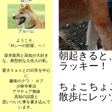
Mシー
アルバム
ようこそ、
「Mシーの部屋」へ！
朝起きると
坂本龍馬と高知が大好き
な、典型的な土佐人の私。
ラッキー！
愛犬Ｖａｎとの日常を中心
に
趣味のクワ ・ カブ
ちょこちょこ
少林寺拳法
アマチュア無線
散歩にレッ
高知の話題と
思いついた事を書き込んで
います。