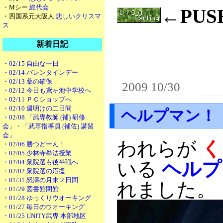
・Mシー
総代会
←PU
・四国系元大阪人
悲しいクリスマ
ス
新着日記
・02/15 自由な一日
・02/14 バレンタインデー
・02/13 薬の確保
2009 10/30
・02/12 今日も鳶ヶ池中学校へ
・02/11 ＰＣショップへ
・02/10 週明けの二日間
ヘルプマン！ 
・02/08 「武専教師 (補) 研修
会」・「武専指導員 (補佐) 講習
会」
われらが
く
・02/06 勝つどーん！
・02/05 少林寺拳法授業
・02/04 衆院選も後半戦へ
いる
ヘルプ
・02/02 衆院選の応援
・01/31 怒濤の月末２日間
れました。
・01/29 図書館閉館
・01/28 ゆっくりウオーキング
・01/27 毎日のウオーキング
・01/25 UNITY武専 本部地区