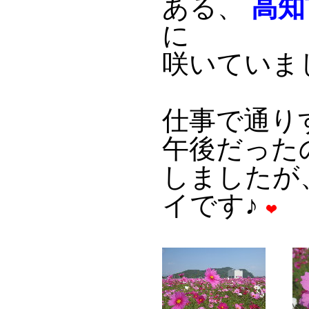
ある、
高知
に
咲いていま
仕事で通り
午後だった
しましたが
イです♪