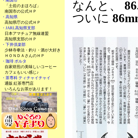
・南国市
なんと、
8
「土佐のまほろば」
南国市の公式ＨＰ
ついに
86m
・高知県
高知県庁の公式ＨＰ
・JARL高知県支部
日本アマチュア無線連盟
高知県支部のＨＰ
・下井倶楽部
少林寺拳法・釣り・酒が大好き
ＨＯＮＤＡさんのＨＰ
・珈琲 ポルタ
自家焙煎の美味しいコーヒー
カフェもいい感じ♪
・茶専科 ティチャイチャイ
通販 紅茶専門店
いろんなお茶があります！