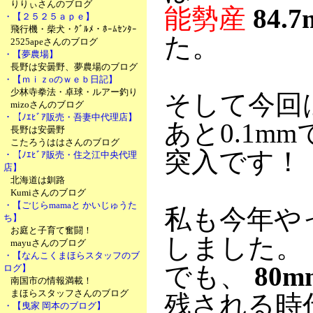
りりぃさんのブログ
能勢産
84.
・【２５２５ａｐｅ】
飛行機・柴犬・ｸﾞﾙﾒ・ﾎｰﾑｾﾝﾀｰ
た。
2525apeさんのブログ
・【夢農場】
長野は安曇野、夢農場のブログ
・【ｍｉｚoのｗｅｂ日記】
少林寺拳法・卓球・ルアー釣り
そして今回
mizoさんのブログ
・【ﾉｴﾋﾞｱ販売・吾妻中代理店】
あと0.1mm
長野は安曇野
こたろうははさんのブログ
突入です！
・【ﾉｴﾋﾞｱ販売・住之江中央代理
店】
北海道は釧路
Kumiさんのブログ
・【ごじらmamaと かいじゅうた
私も今年や
ち】
お庭と子育て奮闘！
しました。
mayuさんのブログ
・【なんこくまほらスタッフのブ
でも、
80m
ログ】
南国市の情報満載！
まほらスタッフさんのブログ
残される時
・【曳家 岡本のブログ】