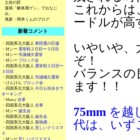
土佐の匠
これからは
漫画「解体屋ゲン」でおなじ
み、
ードルが高
曳家・岡本くんのブログ
新着コメント
・四国系元大阪人
衆院選の応援
いやいや、
・Mシー
選挙戦２日目〜３日目
・Mシー
市議補欠選挙
ぞ！
・Mシー
ブロック会
・四国系元大阪人
選挙戦２日目〜
バランスの
３日目
・四国系元大阪人
市議補欠選挙
ます！！
・けんけん
ブロック会
・四国系元大阪人
今日も街歩きウ
オーキング
・Marcy
合掌
・四国系元大阪人
合掌
75mm
を越
・Mシー
誕生会
・四国系元大阪人
誕生会
代は、いず
・四国系元大阪人
孤独感．．．。
・四国系元大阪人
悲しいクリスマ
ス
・Mシー
悲しいクリスマス