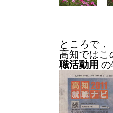
ところで．
高知ではこ
職活動用
の