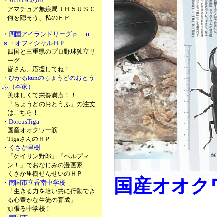
・JH5USCのHP
アマチュア無線局ＪＨ５ＵＳＣ
何を隠そう、私のＨＰ
・四国アイランドリーグｐｌｕ
ｓ・オフィシャルＨＰ
四国と三重県のプロ野球独立リ
ーグ
皆さん、応援してね！
・ひかるkunのちょうどのおとう
ふ（本家）
美味しくて栄養満点！！
「ちょうどのおとうふ」の注文
はこちら！
・DorcusTiga
国産オオクワ一筋
TigaさんのＨＰ
・くさか里樹
「ケイリン野郎」「ヘルプマ
ン！」でおなじみの漫画家
くさか里樹せんせいのＨＰ
国産オオク
・南国市立香南中学校
「生きる力を培い共に行動でき
る心豊かな生徒の育成」
頑張る中学校！