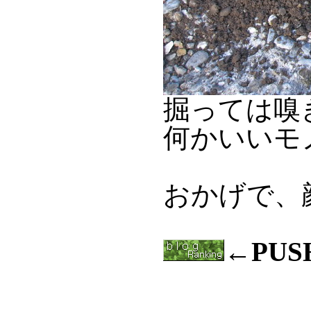
掘っては嗅
何かいいモ
おかげで、
←PU