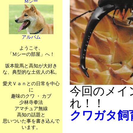
Mシー
アルバム
ようこそ、
「Mシーの部屋」へ！
坂本龍馬と高知が大好き
な、典型的な土佐人の私。
愛犬Ｖａｎとの日常を中心
今回のメイ
に
趣味のクワ ・ カブ
れ！！
少林寺拳法
アマチュア無線
クワガタ飼
高知の話題と
思いついた事を書き込んで
います。