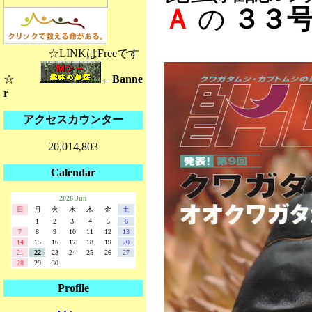
Ａ
の
３３
☆LINKはFreeです
☆
←Banne
r
アクセスカウンター
20,014,803
Calendar
2026 Jun
日
月
火
水
木
金
土
1
2
3
4
5
6
7
8
9
10
11
12
13
14
15
16
17
18
19
20
21
22
23
24
25
26
27
28
29
30
Profile