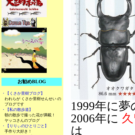
お勧めBLOG
・【くさか里樹ブログ】
われらが くさか里樹せんせい の
1999年に
ブログです
・【私の散歩道】
2006年に
久
朝の散歩で撮った花が満載！
ヤッコさんのブログ
・【りりぃのひとりごと】
は
手作り大好き！