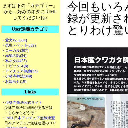
今回もいろ
まずは下の「カテゴリー」
から、好みのネタにJUMP
録が更新さ
してくださいね♪
とりわけ驚
User定義カテゴリ
・愛犬Van(584)
・昆虫・ペット(669)
・ローカル(307)
・高知の話(34)
・私ネタ(4475)
・トピックス(8)
・アマチュア無線(52)
・少林寺拳法(349)
・お知らせ(18)
Links
・少林寺拳法公式サイト
少林寺拳法に興味がある方は
こちらからどうぞ！
・JARL日本アマチュア無線連盟
日本アマチュア無線連盟のＨＰ