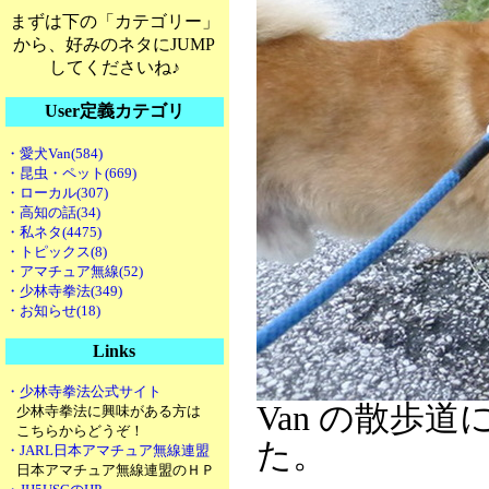
まずは下の「カテゴリー」
から、好みのネタにJUMP
してくださいね♪
User定義カテゴリ
・愛犬Van(584)
・昆虫・ペット(669)
・ローカル(307)
・高知の話(34)
・私ネタ(4475)
・トピックス(8)
・アマチュア無線(52)
・少林寺拳法(349)
・お知らせ(18)
Links
・少林寺拳法公式サイト
Van の散歩
少林寺拳法に興味がある方は
こちらからどうぞ！
た。
・JARL日本アマチュア無線連盟
日本アマチュア無線連盟のＨＰ