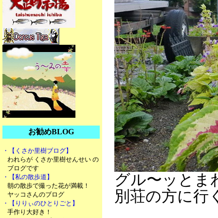
お勧めBLOG
・【くさか里樹ブログ】
われらが くさか里樹せんせい の
ブログです
グル〜ッとま
・【私の散歩道】
朝の散歩で撮った花が満載！
別荘の方に行く 
ヤッコさんのブログ
・【りりぃのひとりごと】
手作り大好き！