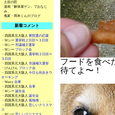
土佐の匠
漫画「解体屋ゲン」でおなじ
み、
曳家・岡本くんのブログ
新着コメント
・四国系元大阪人
衆院選の応援
・Mシー
選挙戦２日目〜３日目
・Mシー
市議補欠選挙
・Mシー
ブロック会
・四国系元大阪人
選挙戦２日目〜
３日目
フードを食べ
・四国系元大阪人
市議補欠選挙
・けんけん
ブロック会
待てよ〜！
・四国系元大阪人
今日も街歩きウ
オーキング
・Marcy
合掌
・四国系元大阪人
合掌
・Mシー
誕生会
・四国系元大阪人
誕生会
・四国系元大阪人
孤独感．．．。
・四国系元大阪人
悲しいクリスマ
ス
・Mシー
悲しいクリスマス