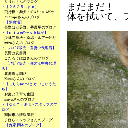
りりぃさんのブログ
まだまだ！
・【２５２５ａｐｅ】
飛行機・柴犬・ｸﾞﾙﾒ・ﾎｰﾑｾﾝﾀｰ
体を拭いて、
2525apeさんのブログ
・【夢農場】
長野は安曇野、夢農場のブログ
・【ｍｉｚoのｗｅｂ日記】
少林寺拳法・卓球・ルアー釣り
mizoさんのブログ
・【ﾉｴﾋﾞｱ販売・吾妻中代理店】
長野は安曇野
こたろうははさんのブログ
・【ﾉｴﾋﾞｱ販売・住之江中央代理
店】
北海道は釧路
Kumiさんのブログ
・【ごじらmamaと かいじゅうた
ち】
お庭と子育て奮闘！
mayuさんのブログ
・【なんこくまほらスタッフのブ
ログ】
南国市の情報満載！
まほらスタッフさんのブログ
・【曳家 岡本のブログ】