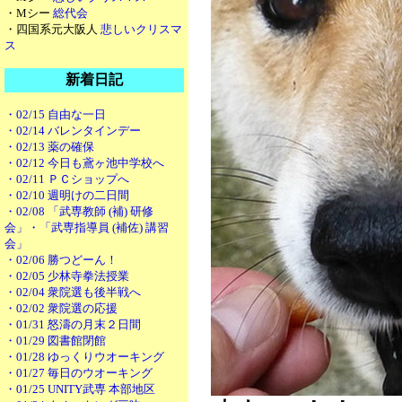
・Mシー
総代会
・四国系元大阪人
悲しいクリスマ
ス
新着日記
・02/15 自由な一日
・02/14 バレンタインデー
・02/13 薬の確保
・02/12 今日も鳶ヶ池中学校へ
・02/11 ＰＣショップへ
・02/10 週明けの二日間
・02/08 「武専教師 (補) 研修
会」・「武専指導員 (補佐) 講習
会」
・02/06 勝つどーん！
・02/05 少林寺拳法授業
・02/04 衆院選も後半戦へ
・02/02 衆院選の応援
・01/31 怒濤の月末２日間
・01/29 図書館閉館
・01/28 ゆっくりウオーキング
・01/27 毎日のウオーキング
・01/25 UNITY武専 本部地区