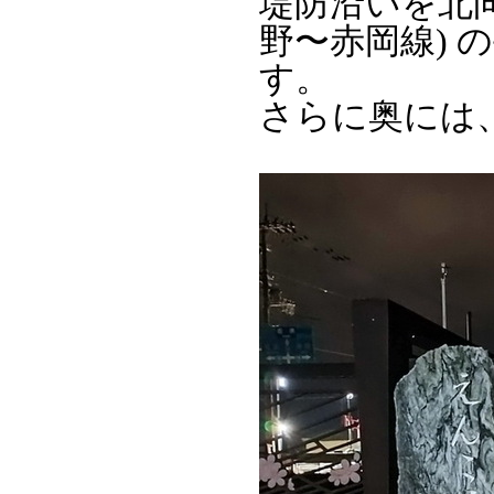
堤防沿いを北
野〜赤岡線)
す。
さらに奥には