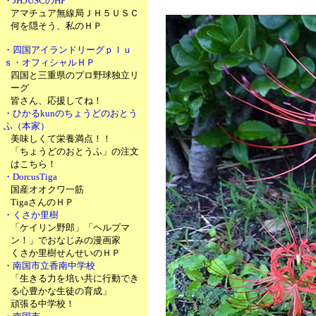
・JH5USCのHP
アマチュア無線局ＪＨ５ＵＳＣ
何を隠そう、私のＨＰ
・四国アイランドリーグｐｌｕ
ｓ・オフィシャルＨＰ
四国と三重県のプロ野球独立リ
ーグ
皆さん、応援してね！
・ひかるkunのちょうどのおとう
ふ（本家）
美味しくて栄養満点！！
「ちょうどのおとうふ」の注文
はこちら！
・DorcusTiga
国産オオクワ一筋
TigaさんのＨＰ
・くさか里樹
「ケイリン野郎」「ヘルプマ
ン！」でおなじみの漫画家
くさか里樹せんせいのＨＰ
・南国市立香南中学校
「生きる力を培い共に行動でき
る心豊かな生徒の育成」
頑張る中学校！