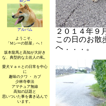
Mシー
２０１４年９
アルバム
この日のお散
ようこそ、
「Mシーの部屋」へ！
へ．．．。
坂本龍馬と高知が大好き
な、典型的な土佐人の私。
愛犬Ｖａｎとの日常を中心
に
趣味のクワ ・ カブ
少林寺拳法
アマチュア無線
高知の話題と
思いついた事を書き込んで
います。