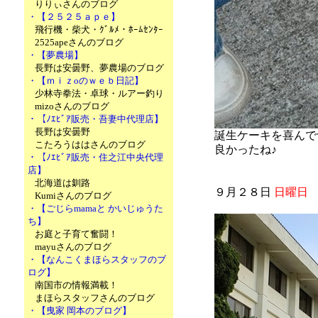
りりぃさんのブログ
・【２５２５ａｐｅ】
飛行機・柴犬・ｸﾞﾙﾒ・ﾎｰﾑｾﾝﾀｰ
2525apeさんのブログ
・【夢農場】
長野は安曇野、夢農場のブログ
・【ｍｉｚoのｗｅｂ日記】
少林寺拳法・卓球・ルアー釣り
mizoさんのブログ
・【ﾉｴﾋﾞｱ販売・吾妻中代理店】
長野は安曇野
誕生ケーキを喜んで食
こたろうははさんのブログ
良かったね♪
・【ﾉｴﾋﾞｱ販売・住之江中央代理
店】
北海道は釧路
９月２８日
日曜日
Kumiさんのブログ
・【ごじらmamaと かいじゅうた
ち】
お庭と子育て奮闘！
mayuさんのブログ
・【なんこくまほらスタッフのブ
ログ】
南国市の情報満載！
まほらスタッフさんのブログ
・【曳家 岡本のブログ】