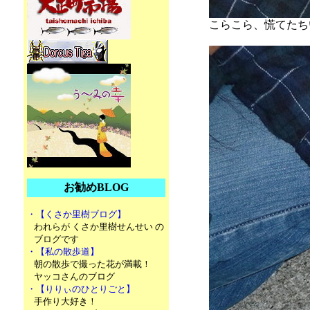
こらこら、慌てたち
お勧めBLOG
・【くさか里樹ブログ】
われらが くさか里樹せんせい の
ブログです
・【私の散歩道】
朝の散歩で撮った花が満載！
ヤッコさんのブログ
・【りりぃのひとりごと】
手作り大好き！