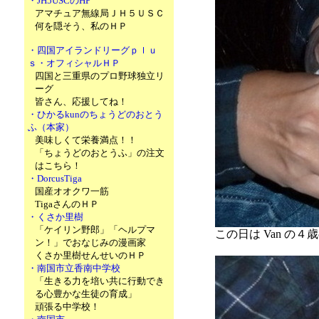
・JH5USCのHP
アマチュア無線局ＪＨ５ＵＳＣ
何を隠そう、私のＨＰ
・四国アイランドリーグｐｌｕ
ｓ・オフィシャルＨＰ
四国と三重県のプロ野球独立リ
ーグ
皆さん、応援してね！
・ひかるkunのちょうどのおとう
ふ（本家）
美味しくて栄養満点！！
「ちょうどのおとうふ」の注文
はこちら！
・DorcusTiga
国産オオクワ一筋
TigaさんのＨＰ
・くさか里樹
「ケイリン野郎」「ヘルプマ
この日は Van 
ン！」でおなじみの漫画家
くさか里樹せんせいのＨＰ
・南国市立香南中学校
「生きる力を培い共に行動でき
る心豊かな生徒の育成」
頑張る中学校！