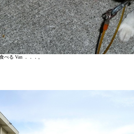
べる Van ．．．。