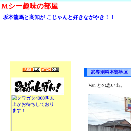
Mシー趣味の部屋
坂本龍馬と高知が こじゃんと好きながやき！！
武専別科本部地区
Van との思い出。