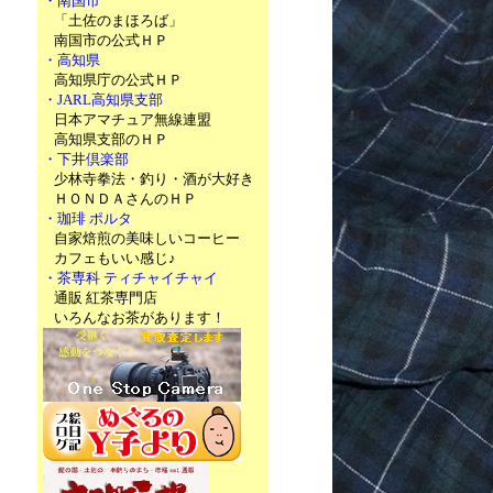
・南国市
「土佐のまほろば」
南国市の公式ＨＰ
・高知県
高知県庁の公式ＨＰ
・JARL高知県支部
日本アマチュア無線連盟
高知県支部のＨＰ
・下井倶楽部
少林寺拳法・釣り・酒が大好き
ＨＯＮＤＡさんのＨＰ
・珈琲 ポルタ
自家焙煎の美味しいコーヒー
カフェもいい感じ♪
・茶専科 ティチャイチャイ
通販 紅茶専門店
いろんなお茶があります！