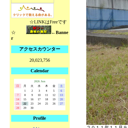
☆LINKはFreeです
☆
←Banne
r
アクセスカウンター
20,023,756
Calendar
2026 Jun
日
月
火
水
木
金
土
1
2
3
4
5
6
7
8
9
10
11
12
13
14
15
16
17
18
19
20
21
22
23
24
25
26
27
28
29
30
Profile
２０１１年１１月９