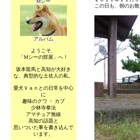
Mシー
この日も、朝のお散
アルバム
ようこそ、
「Mシーの部屋」へ！
坂本龍馬と高知が大好き
な、典型的な土佐人の私。
愛犬Ｖａｎとの日常を中心
に
趣味のクワ ・ カブ
少林寺拳法
アマチュア無線
高知の話題と
思いついた事を書き込んで
います。