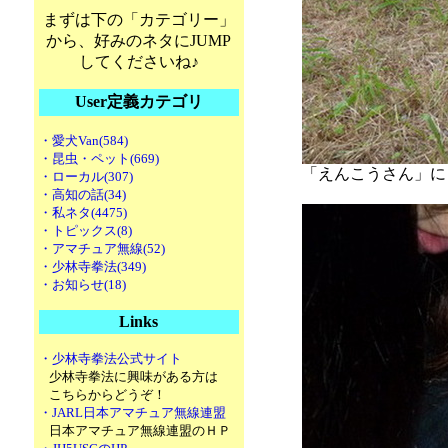
まずは下の「カテゴリー」
から、好みのネタにJUMP
してくださいね♪
User定義カテゴリ
・愛犬Van(584)
・昆虫・ペット(669)
「えんこうさん」に
・ローカル(307)
・高知の話(34)
・私ネタ(4475)
・トピックス(8)
・アマチュア無線(52)
・少林寺拳法(349)
・お知らせ(18)
Links
・少林寺拳法公式サイト
少林寺拳法に興味がある方は
こちらからどうぞ！
・JARL日本アマチュア無線連盟
日本アマチュア無線連盟のＨＰ