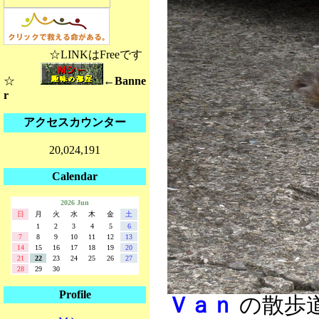
☆LINKはFreeです
☆
←Banne
r
アクセスカウンター
20,024,191
Calendar
2026 Jun
日
月
火
水
木
金
土
1
2
3
4
5
6
7
8
9
10
11
12
13
14
15
16
17
18
19
20
21
22
23
24
25
26
27
28
29
30
Profile
Ｖａｎ
の散歩