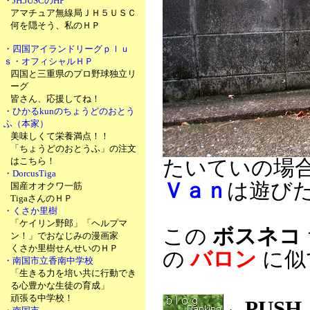
・JH5USCのHP
アマチュア無線局ＪＨ５ＵＳＣ
何を隠そう、私のＨＰ
・四国アイランドリーグｐｌｕ
ｓ・オフィシャルＨＰ
四国と三重県のプロ野球独立リ
ーグ
皆さん、応援してね！
・ひかるkunのちょうどのおとう
ふ（本家）
美味しくて栄養満点！！
「ちょうどのおとうふ」の注文
はこちら！
たいていの場
・DorcusTiga
Ｖａｎ
は遊び
国産オオクワ一筋
TigaさんのＨＰ
・くさか里樹
「ケイリン野郎」「ヘルプマ
この
ボスネコ
ン！」でおなじみの漫画家
くさか里樹せんせいのＨＰ
の
バロン
に似
・南国市立香南中学校
「生きる力を培い共に行動でき
る心豊かな生徒の育成」
頑張る中学校！
←PUS