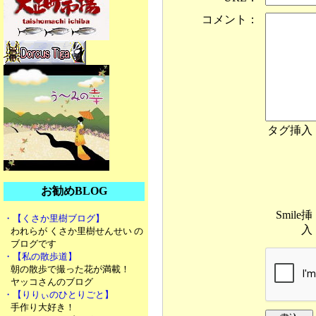
コメント：
タグ挿入
お勧めBLOG
Smile挿
・【くさか里樹ブログ】
入
われらが くさか里樹せんせい の
ブログです
・【私の散歩道】
朝の散歩で撮った花が満載！
ヤッコさんのブログ
・【りりぃのひとりごと】
手作り大好き！