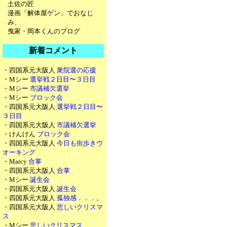
土佐の匠
漫画「解体屋ゲン」でおなじ
み、
曳家・岡本くんのブログ
新着コメント
・四国系元大阪人
衆院選の応援
・Mシー
選挙戦２日目〜３日目
・Mシー
市議補欠選挙
・Mシー
ブロック会
・四国系元大阪人
選挙戦２日目〜
３日目
・四国系元大阪人
市議補欠選挙
・けんけん
ブロック会
・四国系元大阪人
今日も街歩きウ
オーキング
・Marcy
合掌
・四国系元大阪人
合掌
・Mシー
誕生会
・四国系元大阪人
誕生会
・四国系元大阪人
孤独感．．．。
・四国系元大阪人
悲しいクリスマ
ス
・Mシー
悲しいクリスマス