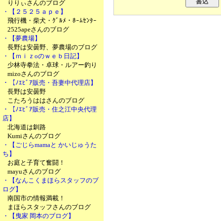
りりぃさんのブログ
・【２５２５ａｐｅ】
飛行機・柴犬・ｸﾞﾙﾒ・ﾎｰﾑｾﾝﾀｰ
2525apeさんのブログ
・【夢農場】
長野は安曇野、夢農場のブログ
・【ｍｉｚoのｗｅｂ日記】
少林寺拳法・卓球・ルアー釣り
mizoさんのブログ
・【ﾉｴﾋﾞｱ販売・吾妻中代理店】
長野は安曇野
こたろうははさんのブログ
・【ﾉｴﾋﾞｱ販売・住之江中央代理
店】
北海道は釧路
Kumiさんのブログ
・【ごじらmamaと かいじゅうた
ち】
お庭と子育て奮闘！
mayuさんのブログ
・【なんこくまほらスタッフのブ
ログ】
南国市の情報満載！
まほらスタッフさんのブログ
・【曳家 岡本のブログ】