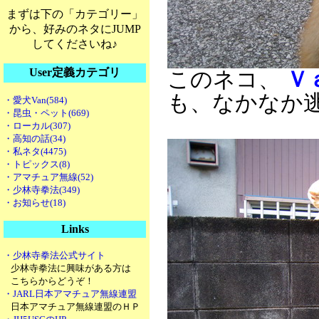
まずは下の「カテゴリー」
から、好みのネタにJUMP
してくださいね♪
User定義カテゴリ
このネコ、
Ｖ
も、なかなか
・愛犬Van(584)
・昆虫・ペット(669)
・ローカル(307)
・高知の話(34)
・私ネタ(4475)
・トピックス(8)
・アマチュア無線(52)
・少林寺拳法(349)
・お知らせ(18)
Links
・少林寺拳法公式サイト
少林寺拳法に興味がある方は
こちらからどうぞ！
・JARL日本アマチュア無線連盟
日本アマチュア無線連盟のＨＰ