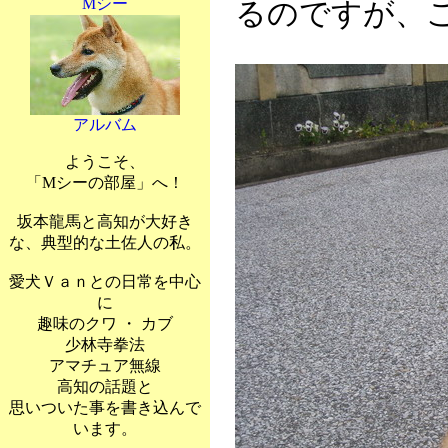
Mシー
るのですが、
アルバム
ようこそ、
「Mシーの部屋」へ！
坂本龍馬と高知が大好き
な、典型的な土佐人の私。
愛犬Ｖａｎとの日常を中心
に
趣味のクワ ・ カブ
少林寺拳法
アマチュア無線
高知の話題と
思いついた事を書き込んで
います。