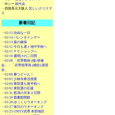
・Mシー
総代会
・四国系元大阪人
悲しいクリスマ
ス
新着日記
・02/15 自由な一日
・02/14 バレンタインデー
・02/13 薬の確保
・02/12 今日も鳶ヶ池中学校へ
・02/11 ＰＣショップへ
・02/10 週明けの二日間
・02/08 「武専教師 (補) 研修
会」・「武専指導員 (補佐) 講習
会」
・02/06 勝つどーん！
・02/05 少林寺拳法授業
・02/04 衆院選も後半戦へ
・02/02 衆院選の応援
・01/31 怒濤の月末２日間
・01/29 図書館閉館
・01/28 ゆっくりウオーキング
・01/27 毎日のウオーキング
・01/25 UNITY武専 本部地区