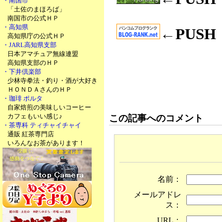
・南国市
「土佐のまほろば」
南国市の公式ＨＰ
・高知県
←PUS
高知県庁の公式ＨＰ
・JARL高知県支部
日本アマチュア無線連盟
高知県支部のＨＰ
・下井倶楽部
少林寺拳法・釣り・酒が大好き
ＨＯＮＤＡさんのＨＰ
・珈琲 ポルタ
自家焙煎の美味しいコーヒー
カフェもいい感じ♪
この記事へのコメント
・茶専科 ティチャイチャイ
通販 紅茶専門店
いろんなお茶があります！
名前：
メールアドレ
ス：
URL：