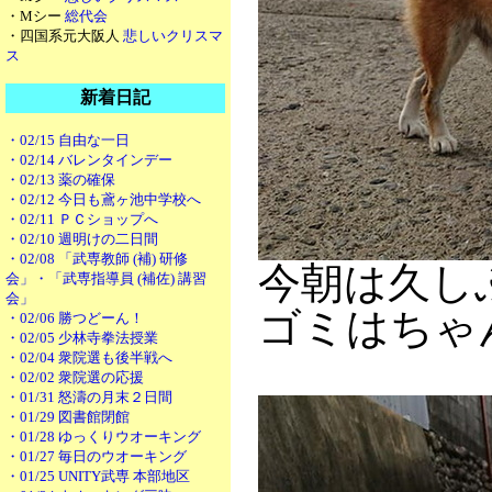
・Mシー
総代会
・四国系元大阪人
悲しいクリスマ
ス
新着日記
・02/15 自由な一日
・02/14 バレンタインデー
・02/13 薬の確保
・02/12 今日も鳶ヶ池中学校へ
・02/11 ＰＣショップへ
・02/10 週明けの二日間
・02/08 「武専教師 (補) 研修
今朝は久し
会」・「武専指導員 (補佐) 講習
会」
ゴミはちゃ
・02/06 勝つどーん！
・02/05 少林寺拳法授業
・02/04 衆院選も後半戦へ
・02/02 衆院選の応援
・01/31 怒濤の月末２日間
・01/29 図書館閉館
・01/28 ゆっくりウオーキング
・01/27 毎日のウオーキング
・01/25 UNITY武専 本部地区