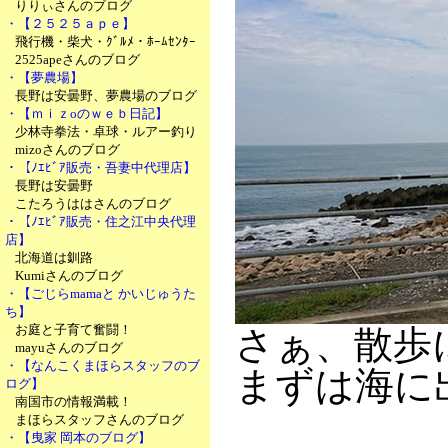
りりぃさんのブログ
・【２５２５ａｐｅ】
飛行機・柴犬・ｸﾞﾙﾒ・ﾎｰﾑｾﾝﾀｰ
2525apeさんのブログ
・【夢農場】
長野は安曇野、夢農場のブログ
・【ｍｉｚoのｗｅｂ日記】
少林寺拳法・卓球・ルアー釣り
mizoさんのブログ
・【ﾉｴﾋﾞｱ販売・吾妻中代理店】
長野は安曇野
こたろうははさんのブログ
・【ﾉｴﾋﾞｱ販売・住之江中央代理
店】
北海道は釧路
Kumiさんのブログ
・【ごじらmamaと かいじゅうた
ち】
お庭と子育て奮闘！
さぁ、散歩
mayuさんのブログ
・【なんこくまほらスタッフのブ
まずは海に
ログ】
南国市の情報満載！
まほらスタッフさんのブログ
・【曳家 岡本のブログ】