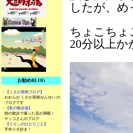
したが、め
ちょこちょ
20分以上
お勧めBLOG
・【くさか里樹ブログ】
われらが くさか里樹せんせい の
ブログです
・【私の散歩道】
朝の散歩で撮った花が満載！
ヤッコさんのブログ
・【りりぃのひとりごと】
手作り大好き！