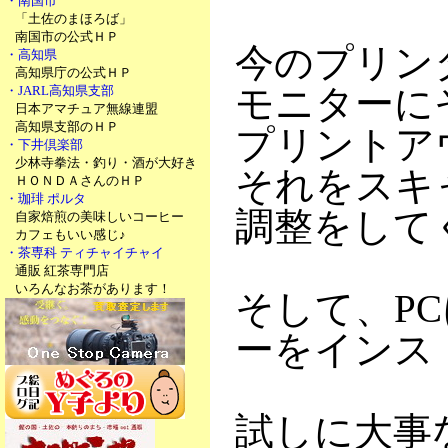
・南国市
「土佐のまほろば」
南国市の公式ＨＰ
今のプリン
・高知県
高知県庁の公式ＨＰ
モニターに
・JARL高知県支部
日本アマチュア無線連盟
高知県支部のＨＰ
プリントア
・下井倶楽部
少林寺拳法・釣り・酒が大好き
それをスキ
ＨＯＮＤＡさんのＨＰ
・珈琲 ポルタ
調整をして
自家焙煎の美味しいコーヒー
カフェもいい感じ♪
・茶専科 ティチャイチャイ
通販 紅茶専門店
いろんなお茶があります！
そして、P
ーをインス
試しに大事