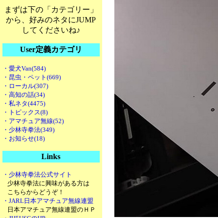
まずは下の「カテゴリー」
から、好みのネタにJUMP
してくださいね♪
User定義カテゴリ
・愛犬Van(584)
・昆虫・ペット(669)
・ローカル(307)
・高知の話(34)
・私ネタ(4475)
・トピックス(8)
・アマチュア無線(52)
・少林寺拳法(349)
・お知らせ(18)
Links
・少林寺拳法公式サイト
少林寺拳法に興味がある方は
こちらからどうぞ！
・JARL日本アマチュア無線連盟
日本アマチュア無線連盟のＨＰ