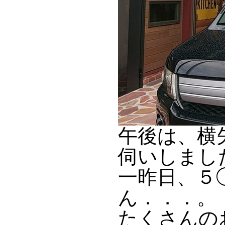
午後は、横
伺いしまし
一昨日、５
ん．．．。
たくさんの