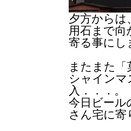
夕方からは
用石まで向
寄る事にし
またまた「
シャインマ
入．．．。
今日ビール
さん宅に寄