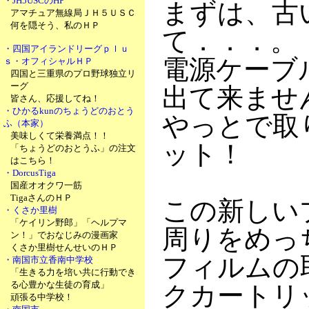
・JH5USCのHP
まずは、古
アマチュア無線局ＪＨ５ＵＳＣ
何を隠そう、私のＨＰ
て．．．。
・四国アイランドリーグｐｌｕ
電源ケーブ
ｓ・オフィシャルＨＰ
四国と三重県のプロ野球独立リ
ーグ
出て来ませ
皆さん、応援してね！
・ひかるkunのちょうどのおとう
やっとで取
ふ（本家）
美味しくて栄養満点！！
ット！
「ちょうどのおとうふ」の注文
はこちら！
・DorcusTiga
国産オオクワ一筋
TigaさんのＨＰ
この新しい
・くさか里樹
「ケイリン野郎」「ヘルプマ
周りをめっ
ン！」でおなじみの漫画家
くさか里樹せんせいのＨＰ
フィルムの
・南国市立香南中学校
「生きる力を培い共に行動でき
る心豊かな生徒の育成」
クカートリ
頑張る中学校！