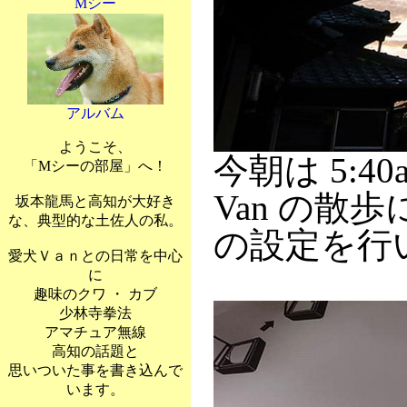
Mシー
アルバム
ようこそ、
今朝は 5:4
「Mシーの部屋」へ！
Van の散
坂本龍馬と高知が大好き
な、典型的な土佐人の私。
の設定を行
愛犬Ｖａｎとの日常を中心
に
趣味のクワ ・ カブ
少林寺拳法
アマチュア無線
高知の話題と
思いついた事を書き込んで
います。