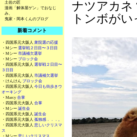
ナツアカネ
土佐の匠
漫画「解体屋ゲン」でおなじ
み、
トンボがい
曳家・岡本くんのブログ
新着コメント
・四国系元大阪人
衆院選の応援
・Mシー
選挙戦２日目〜３日目
・Mシー
市議補欠選挙
・Mシー
ブロック会
・四国系元大阪人
選挙戦２日目〜
３日目
・四国系元大阪人
市議補欠選挙
・けんけん
ブロック会
・四国系元大阪人
今日も街歩きウ
オーキング
・Marcy
合掌
・四国系元大阪人
合掌
・Mシー
誕生会
・四国系元大阪人
誕生会
・四国系元大阪人
孤独感．．．。
・四国系元大阪人
悲しいクリスマ
ス
・Mシー
悲しいクリスマス