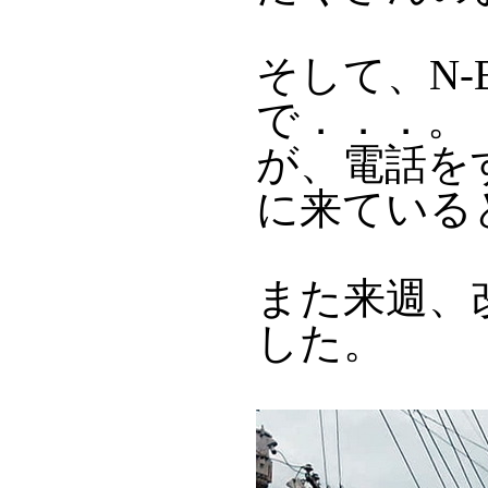
そして、N-
で．．．。
が、電話を
に来ている
また来週、
した。