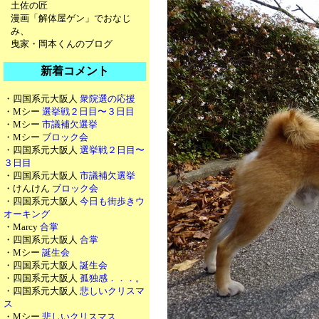
土佐の匠
漫画「解体屋ゲン」でおなじ
み、
曳家・岡本くんのブログ
新着コメント
・四国系元大阪人
衆院選の応援
・Mシー
選挙戦２日目〜３日目
・Mシー
市議補欠選挙
・Mシー
ブロック会
・四国系元大阪人
選挙戦２日目〜
３日目
・四国系元大阪人
市議補欠選挙
・けんけん
ブロック会
・四国系元大阪人
今日も街歩きウ
オーキング
・Marcy
合掌
・四国系元大阪人
合掌
・Mシー
誕生会
・四国系元大阪人
誕生会
・四国系元大阪人
孤独感．．．。
・四国系元大阪人
悲しいクリスマ
ス
・Mシー
悲しいクリスマス