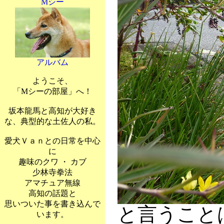
Mシー
アルバム
ようこそ、
「Mシーの部屋」へ！
坂本龍馬と高知が大好き
な、典型的な土佐人の私。
愛犬Ｖａｎとの日常を中心
に
趣味のクワ ・ カブ
少林寺拳法
アマチュア無線
高知の話題と
思いついた事を書き込んで
と言うこと
います。