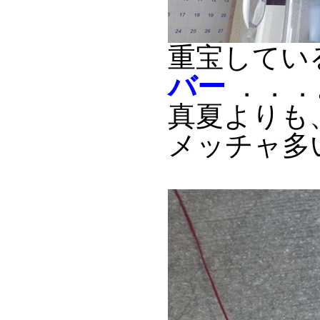
重宝してい
バー
．．．
真夏よりも
メッチャ多