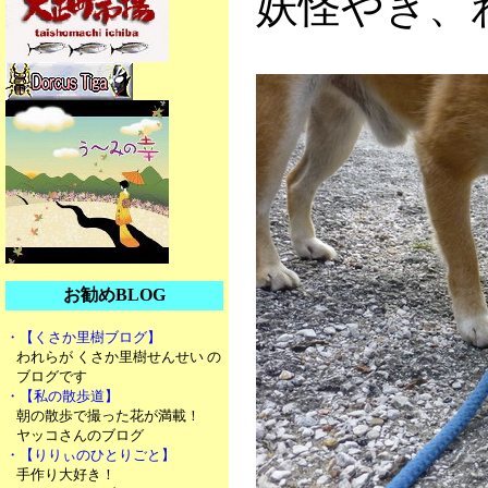
妖怪やき、
お勧めBLOG
・【くさか里樹ブログ】
われらが くさか里樹せんせい の
ブログです
・【私の散歩道】
朝の散歩で撮った花が満載！
ヤッコさんのブログ
・【りりぃのひとりごと】
手作り大好き！