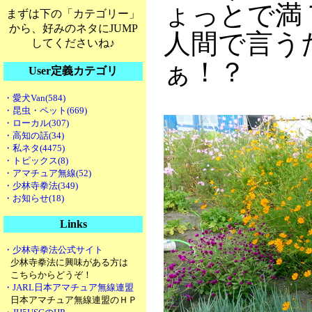
ょっとで満
まずは下の「カテゴリー」
から、好みのネタにJUMP
人間で言う
してくださいね♪
ぁ！？
User定義カテゴリ
・愛犬Van(584)
・昆虫・ペット(669)
・ローカル(307)
・高知の話(34)
・私ネタ(4475)
・トピックス(8)
・アマチュア無線(52)
・少林寺拳法(349)
・お知らせ(18)
Links
・少林寺拳法公式サイト
少林寺拳法に興味がある方は
こちらからどうぞ！
・JARL日本アマチュア無線連盟
日本アマチュア無線連盟のＨＰ