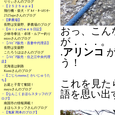
りりぃさんのブログ
・【２５２５ａｐｅ】
飛行機・柴犬・ｸﾞﾙﾒ・ﾎｰﾑｾﾝﾀｰ
2525apeさんのブログ
・【夢農場】
長野は安曇野、夢農場のブログ
おっ、こん
・【ｍｉｚoのｗｅｂ日記】
少林寺拳法・卓球・ルアー釣り
が．．．。
mizoさんのブログ
・【ﾉｴﾋﾞｱ販売・吾妻中代理店】
長野は安曇野
.
アリンコ
が
こたろうははさんのブログ
・【ﾉｴﾋﾞｱ販売・住之江中央代理
う！
店】
北海道は釧路
Kumiさんのブログ
・【ごじらmamaと かいじゅうた
ち】
これを見た
お庭と子育て奮闘！
mayuさんのブログ
語を思い出
・【なんこくまほらスタッフのブ
ログ】
南国市の情報満載！
まほらスタッフさんのブログ
・【曳家 岡本のブログ】