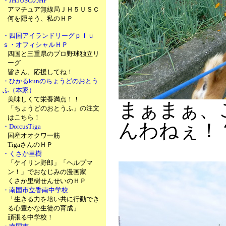
・JH5USCのHP
アマチュア無線局ＪＨ５ＵＳＣ
何を隠そう、私のＨＰ
・四国アイランドリーグｐｌｕ
ｓ・オフィシャルＨＰ
四国と三重県のプロ野球独立リ
ーグ
皆さん、応援してね！
・ひかるkunのちょうどのおとう
ふ（本家）
美味しくて栄養満点！！
まぁまぁ、
「ちょうどのおとうふ」の注文
はこちら！
んわねぇ！
・DorcusTiga
国産オオクワ一筋
TigaさんのＨＰ
・くさか里樹
「ケイリン野郎」「ヘルプマ
ン！」でおなじみの漫画家
くさか里樹せんせいのＨＰ
・南国市立香南中学校
「生きる力を培い共に行動でき
る心豊かな生徒の育成」
頑張る中学校！