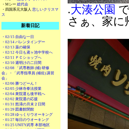
・Mシー
総代会
.
大湊公園
・四国系元大阪人
悲しいクリスマ
ス
さぁ、家に
新着日記
・02/15 自由な一日
・02/14 バレンタインデー
・02/13 薬の確保
・02/12 今日も鳶ヶ池中学校へ
・02/11 ＰＣショップへ
・02/10 週明けの二日間
・02/08 「武専教師 (補) 研修
会」・「武専指導員 (補佐) 講習
会」
・02/06 勝つどーん！
・02/05 少林寺拳法授業
・02/04 衆院選も後半戦へ
・02/02 衆院選の応援
・01/31 怒濤の月末２日間
・01/29 図書館閉館
・01/28 ゆっくりウオーキング
・01/27 毎日のウオーキング
・01/25 UNITY武専 本部地区