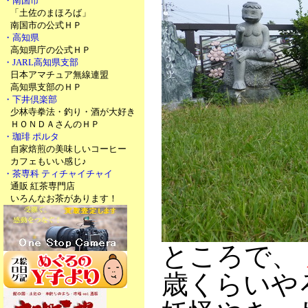
・南国市
「土佐のまほろば」
南国市の公式ＨＰ
・高知県
高知県庁の公式ＨＰ
・JARL高知県支部
日本アマチュア無線連盟
高知県支部のＨＰ
・下井倶楽部
少林寺拳法・釣り・酒が大好き
ＨＯＮＤＡさんのＨＰ
・珈琲 ポルタ
自家焙煎の美味しいコーヒー
カフェもいい感じ♪
・茶専科 ティチャイチャイ
通販 紅茶専門店
いろんなお茶があります！
ところで、
歳くらいや