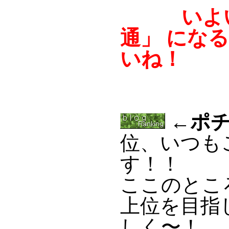
いよいよ
通」 にな
いね！
←ポチ
位、いつも
す！！
ここのとこ
上位を目指
しく〜！