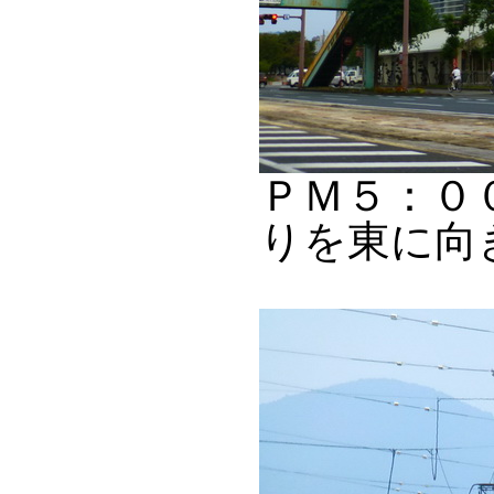
ＰＭ５：０
りを東に向