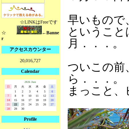
早いもので
☆LINKはFreeです
ということ
☆
←Banne
r
月．．．。
アクセスカウンター
20,016,727
ついこの前
Calendar
ら．．．。
2026 Jun
まっこと、
日
月
火
水
木
金
土
1
2
3
4
5
6
7
8
9
10
11
12
13
14
15
16
17
18
19
20
21
22
23
24
25
26
27
28
29
30
Profile