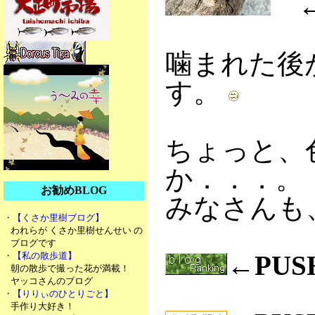
←
噛まれた後
す。
ちょっと、
か．．．。
お勧めBLOG
みなさんも
・【くさか里樹ブログ】
われらが くさか里樹せんせい の
ブログです
・【私の散歩道】
←PU
朝の散歩で撮った花が満載！
ヤッコさんのブログ
・【りりぃのひとりごと】
手作り大好き！