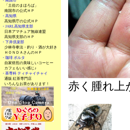
・南国市
「土佐のまほろば」
南国市の公式ＨＰ
・高知県
高知県庁の公式ＨＰ
・JARL高知県支部
日本アマチュア無線連盟
高知県支部のＨＰ
・下井倶楽部
少林寺拳法・釣り・酒が大好き
ＨＯＮＤＡさんのＨＰ
・珈琲 ポルタ
自家焙煎の美味しいコーヒー
カフェもいい感じ♪
・茶専科 ティチャイチャイ
通販 紅茶専門店
赤く腫れ上
いろんなお茶があります！