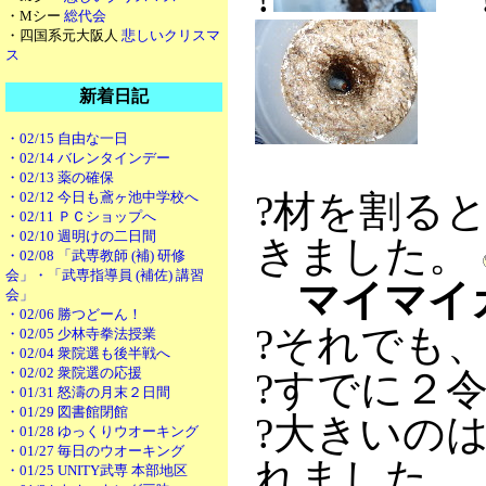
・Mシー
総代会
・四国系元大阪人
悲しいクリスマ
ス
新着日記
・02/15 自由な一日
・02/14 バレンタインデー
・02/13 薬の確保
?材を割る
・02/12 今日も鳶ヶ池中学校へ
・02/11 ＰＣショップへ
・02/10 週明けの二日間
きました。
・02/08 「武専教師 (補) 研修
会」・「武専指導員 (補佐) 講習
マイマイ
会」
・02/06 勝つどーん！
?それでも
・02/05 少林寺拳法授業
・02/04 衆院選も後半戦へ
・02/02 衆院選の応援
?すでに２
・01/31 怒濤の月末２日間
・01/29 図書館閉館
?大きいの
・01/28 ゆっくりウオーキング
・01/27 毎日のウオーキング
れました。
・01/25 UNITY武専 本部地区