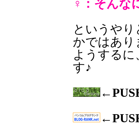
♀：そんな
というやり
かではあり
ようするに
す♪
←PU
←PU