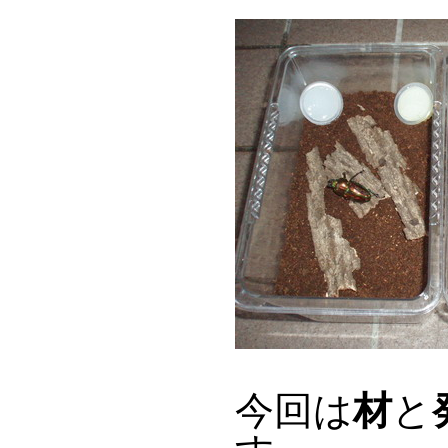
今回は
材
と