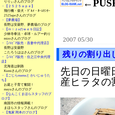
←PU
りりぃさんのブログ
・【２５２５ａｐｅ】
飛行機・柴犬・ｸﾞﾙﾒ・ﾎｰﾑｾﾝﾀｰ
2525apeさんのブログ
・【夢農場】
長野は安曇野、夢農場のブログ
・【ｍｉｚoのｗｅｂ日記】
少林寺拳法・卓球・ルアー釣り
2007 05/30
mizoさんのブログ
・【ﾉｴﾋﾞｱ販売・吾妻中代理店】
長野は安曇野
残りの割り出
こたろうははさんのブログ
・【ﾉｴﾋﾞｱ販売・住之江中央代理
店】
北海道は釧路
先日の日曜
Kumiさんのブログ
・【ごじらmamaと かいじゅうた
産ヒラタの
ち】
お庭と子育て奮闘！
mayuさんのブログ
・【なんこくまほらスタッフのブ
ログ】
南国市の情報満載！
まほらスタッフさんのブログ
・【曳家 岡本のブログ】