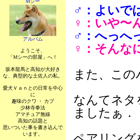
Mシー
♂：よいで
♀：いや〜
♂：へっへ
アルバム
♀：そんな
ようこそ、
「Mシーの部屋」へ！
坂本龍馬と高知が大好き
また、この
な、典型的な土佐人の私。
愛犬Ｖａｎとの日常を中心
に
なんてネタ
趣味のクワ ・ カブ
少林寺拳法
ましたぁ．
アマチュア無線
高知の話題と
思いついた事を書き込んで
います。
ペアリング