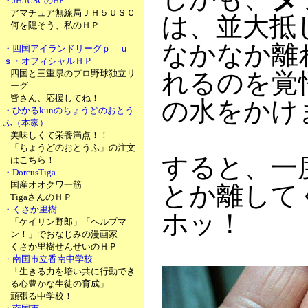
・JH5USCのHP
アマチュア無線局ＪＨ５ＵＳＣ
は、並大抵
何を隠そう、私のＨＰ
なかなか離
・四国アイランドリーグｐｌｕ
ｓ・オフィシャルＨＰ
四国と三重県のプロ野球独立リ
れるのを覚
ーグ
皆さん、応援してね！
の水をかけ
・ひかるkunのちょうどのおとう
ふ（本家）
美味しくて栄養満点！！
「ちょうどのおとうふ」の注文
すると、一
はこちら！
・DorcusTiga
国産オオクワ一筋
とか離して
TigaさんのＨＰ
・くさか里樹
ホッ！
「ケイリン野郎」「ヘルプマ
ン！」でおなじみの漫画家
くさか里樹せんせいのＨＰ
・南国市立香南中学校
「生きる力を培い共に行動でき
る心豊かな生徒の育成」
頑張る中学校！