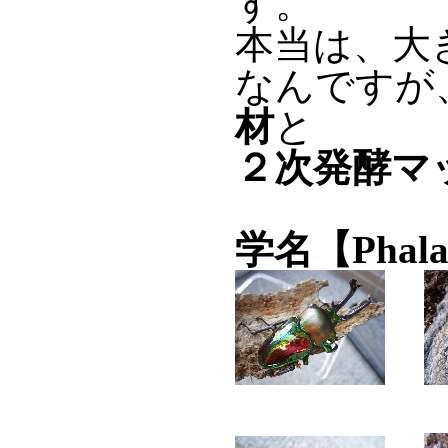
す。
本当は、大
なんですが
材
と
２次発酵マ
学名【Phalacr