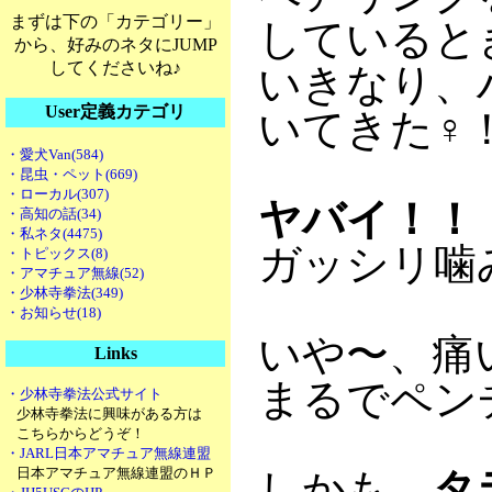
まずは下の「カテゴリー」
していると
から、好みのネタにJUMP
してくださいね♪
いきなり、
User定義カテゴリ
いてきた
♀
・愛犬Van(584)
・昆虫・ペット(669)
・ローカル(307)
ヤバイ！！
・高知の話(34)
・私ネタ(4475)
ガッシリ噛
・トピックス(8)
・アマチュア無線(52)
・少林寺拳法(349)
・お知らせ(18)
いや〜、痛
Links
まるでペン
・少林寺拳法公式サイト
少林寺拳法に興味がある方は
こちらからどうぞ！
・JARL日本アマチュア無線連盟
日本アマチュア無線連盟のＨＰ
しかも、
タ