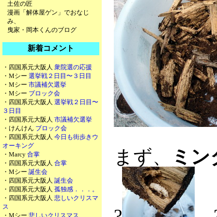
土佐の匠
漫画「解体屋ゲン」でおなじ
み、
曳家・岡本くんのブログ
新着コメント
・四国系元大阪人
衆院選の応援
・Mシー
選挙戦２日目〜３日目
・Mシー
市議補欠選挙
・Mシー
ブロック会
・四国系元大阪人
選挙戦２日目〜
３日目
・四国系元大阪人
市議補欠選挙
・けんけん
ブロック会
・四国系元大阪人
今日も街歩きウ
オーキング
まず、
ミン
・Marcy
合掌
・四国系元大阪人
合掌
・Mシー
誕生会
・四国系元大阪人
誕生会
・四国系元大阪人
孤独感．．．。
・四国系元大阪人
悲しいクリスマ
ス
?
・Mシー
悲しいクリスマス