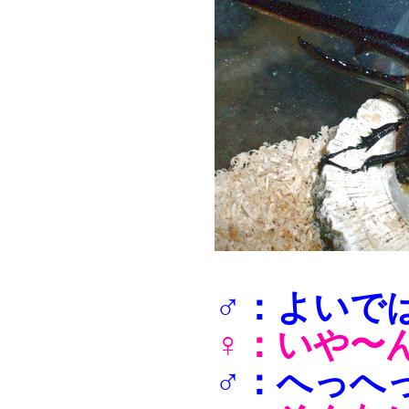
♂：よいで
♀：いや〜
♂：へっへ