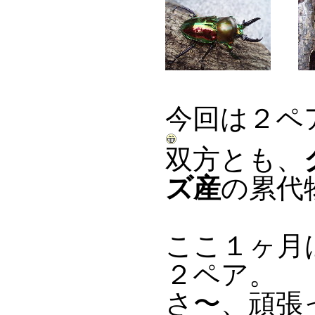
今回は２ペ
双方とも、
ズ産
の累代
ここ１ヶ月
２ペア。
さ〜、頑張