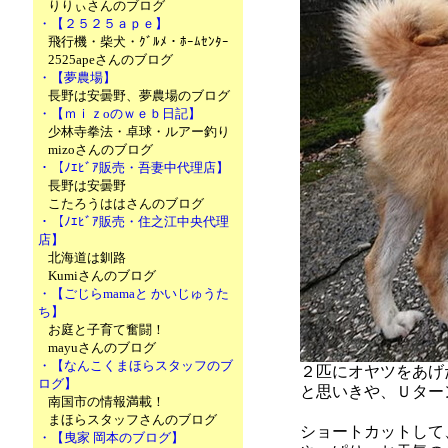
りりぃさんのブログ
・【２５２５ａｐｅ】
飛行機・柴犬・ｸﾞﾙﾒ・ﾎｰﾑｾﾝﾀｰ
2525apeさんのブログ
・【夢農場】
長野は安曇野、夢農場のブログ
・【ｍｉｚoのｗｅｂ日記】
少林寺拳法・卓球・ルアー釣り
mizoさんのブログ
・【ﾉｴﾋﾞｱ販売・吾妻中代理店】
長野は安曇野
こたろうははさんのブログ
・【ﾉｴﾋﾞｱ販売・住之江中央代理
店】
北海道は釧路
Kumiさんのブログ
・【ごじらmamaと かいじゅうた
ち】
お庭と子育て奮闘！
mayuさんのブログ
・【なんこくまほらスタッフのブ
２匹にオヤツをあげ
ログ】
と思いきや、Ｕターン
南国市の情報満載！
まほらスタッフさんのブログ
ショートカットして
・【曳家 岡本のブログ】