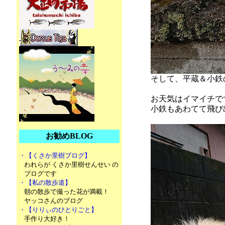
そして、平蔵＆小鉄
お天気はイマイチで
小鉄もあわてて飛び
お勧めBLOG
・【くさか里樹ブログ】
われらが くさか里樹せんせい の
ブログです
・【私の散歩道】
朝の散歩で撮った花が満載！
ヤッコさんのブログ
・【りりぃのひとりごと】
手作り大好き！