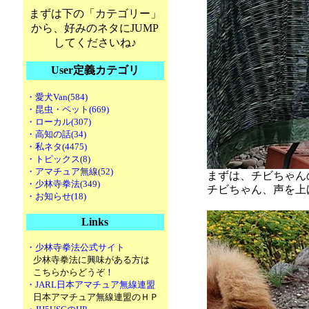
まずは下の「カテゴリー」
から、好みのネタにJUMP
してくださいね♪
User定義カテゴリ
・愛犬Van(584)
・昆虫・ペット(669)
・ローカル(307)
・高知の話(34)
・私ネタ(4475)
・トピックス(8)
・アマチュア無線(52)
まずは、チビちゃん
・少林寺拳法(349)
チビちゃん、声を上
・お知らせ(18)
Links
・少林寺拳法公式サイト
少林寺拳法に興味がある方は
こちらからどうぞ！
・JARL日本アマチュア無線連盟
日本アマチュア無線連盟のＨＰ