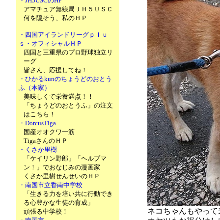
・JH5USCのHP
アマチュア無線局ＪＨ５ＵＳＣ
何を隠そう、私のＨＰ
・四国アイランドリーグｐｌｕ
ｓ・オフィシャルＨＰ
四国と三重県のプロ野球独立リ
ーグ
皆さん、応援してね！
・ひかるkunのちょうどのおとう
ふ（本家）
美味しくて栄養満点！！
「ちょうどのおとうふ」の注文
はこちら！
・DorcusTiga
国産オオクワ一筋
TigaさんのＨＰ
・くさか里樹
「ケイリン野郎」「ヘルプマ
ン！」でおなじみの漫画家
くさか里樹せんせいのＨＰ
・南国市立香南中学校
「生きる力を培い共に行動でき
る心豊かな生徒の育成」
ネコちゃんもやって来
頑張る中学校！