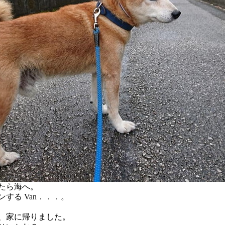
たら海へ。
する Van．．．。
、家に帰りました。