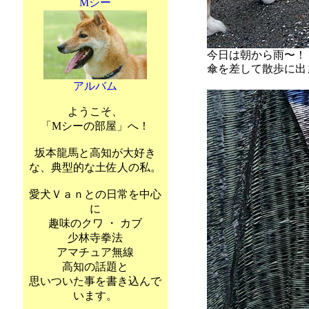
Mシー
今日は朝から雨〜！
傘を差して散歩に出
アルバム
ようこそ、
「Mシーの部屋」へ！
坂本龍馬と高知が大好き
な、典型的な土佐人の私。
愛犬Ｖａｎとの日常を中心
に
趣味のクワ ・ カブ
少林寺拳法
アマチュア無線
高知の話題と
思いついた事を書き込んで
います。