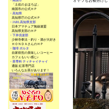
・南国市
オヤツもお裾分けし
「土佐のまほろば」
南国市の公式ＨＰ
・高知県
高知県庁の公式ＨＰ
・JARL高知県支部
日本アマチュア無線連盟
高知県支部のＨＰ
・下井倶楽部
少林寺拳法・釣り・酒が大好き
ＨＯＮＤＡさんのＨＰ
・珈琲 ポルタ
自家焙煎の美味しいコーヒー
カフェもいい感じ♪
・茶専科 ティチャイチャイ
通販 紅茶専門店
いろんなお茶があります！