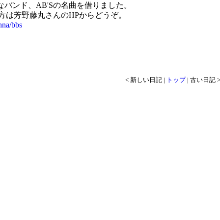
バンド、AB'Sの名曲を借りました。
い方は芳野藤丸さんのHPからどうぞ。
shna/bbs
< 新しい日記 |
トップ
| 古い日記 