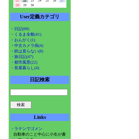
21
22
23
24
25
26
27
28
29
30
User定義カテゴリ
・日記(68)
・くるま全般(41)
・おんがく(1)
・中古カメラ病(4)
・鉄は直らない(8)
・旅日記(47)
・都市風景(22)
・長屋暮らし(4)
日記検索
Links
・ラテンでゴメン
自動車のこと中心に小生が書