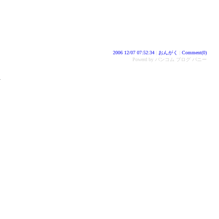
2006 12/07 07:52:34
|
おんがく
|
Comment(0)
Powerd by バンコム ブログ バニー
>