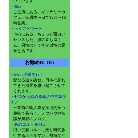
いています。
・家ie
ご近所にある、ギャラリーカ
フェ。毎週木〜日で12時〜18
時営業。
・ヘイアドウード
市内にある、ちょっと面白い
センスした、服の直し屋さ
ん。男性の方ですが感性の豊
かな店です。
お勧めBLOG
・e-konの道を行く
鄙なる道を訪ね、日本の忘れ
てきた風景を思い起こさせて
くれます。
・ゼロから始める輸入中古車ラ
イフ
一昔前の輸入車を実用的かつ
趣味で乗ろう。ノウハウや知
識が満載のブログ。
・あのコルトを狙え！
旧い三菱コルトに乗り時間旅
行するホテルマン。熱海など