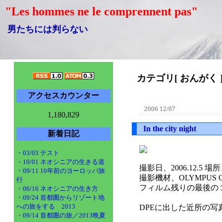
"Les hommes ne le comprennent pas"
男たちには判らない
カテゴリ[ おんがく ]
アクセスカウンター
2006 12/07
1,180,829
In the city night
新着日記
・03/03 テスト
・10/01 ネオシニアの生きる道
撮影日、2006.12.5
・09/11 10年前のヨーロッパ旅
撮影機材、OLYMPUS OM
行
フィルム残りの最後の
・06/16 ネオシニアの生き方
・09/24 首都圏からリゾート地
への旅をする 2013
DPEに出した近所の
・09/14 首都圏の旅／2013晩夏