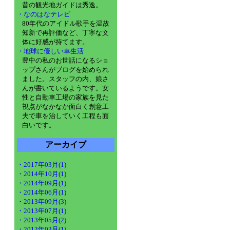
昔の観光地ガイドは秀逸。
・なのはなテレビ
80年代のアイドル歌手を温故
知新で再評価など、丁寧な文
体に好感が持てます。
・地球に優しい車生活
豊中の私のお世話になるショ
ップさんがブログを始められ
ました。スタッフの内、娘さ
んが書いているようです。女
性と自動車工場の家族を見た
視点がなかなか面白く創意工
夫で車を治していく工程も面
白いです。
アーカイブ
・2017年03月(1)
・2014年10月(1)
・2014年09月(1)
・2014年06月(1)
・2013年09月(3)
・2013年07月(1)
・2013年05月(2)
・2013年03月(1)