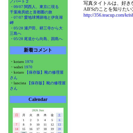
／パート２
写真タイトルは、好きな
・09/07 関西人、東京に現る
AB'Sのことを知りた
千葉南房総と首都圏の旅
http://356.teacup.com/kri
・07/07 愛地球博跡地と伊良湖
岬
・05/28 瀬戸田、耕三寺から大
三島へ
・05/28 尾道から向島、因島へ
新着コメント
・kotaro
1970
・wahei
1970
・kotaro
【保存版】靴の修理屋
さん
・lancista
【保存版】靴の修理屋
さん
Calendar
2026 Jun
日
月
火
水
木
金
土
1
2
3
4
5
6
7
8
9
10
11
12
13
14
15
16
17
18
19
20