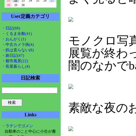
21
22
23
24
25
26
27
28
29
30
User定義カテゴリ
・日記(68)
・くるま全般(41)
モノクロ写
・おんがく(1)
・中古カメラ病(4)
展覧が終わ
・鉄は直らない(8)
・旅日記(47)
・都市風景(22)
闇のなかでb
・長屋暮らし(4)
日記検索
素敵な夜の
Links
・ラテンでゴメン
自動車のこと中心に小生が書