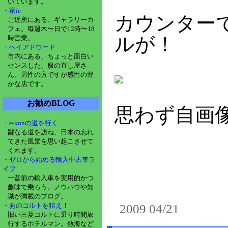
いています。
・家ie
カウンター
ご近所にある、ギャラリーカ
フェ。毎週木〜日で12時〜18
ルが！
時営業。
・ヘイアドウード
市内にある、ちょっと面白い
センスした、服の直し屋さ
ん。男性の方ですが感性の豊
かな店です。
お勧めBLOG
思わず自画
・e-konの道を行く
鄙なる道を訪ね、日本の忘れ
てきた風景を思い起こさせて
くれます。
・ゼロから始める輸入中古車ラ
イフ
一昔前の輸入車を実用的かつ
趣味で乗ろう。ノウハウや知
識が満載のブログ。
・あのコルトを狙え！
2009 04/21
旧い三菱コルトに乗り時間旅
行するホテルマン。熱海など