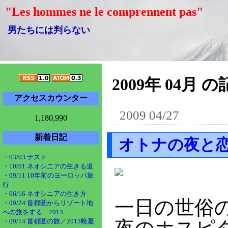
"Les hommes ne le comprennent pas"
男たちには判らない
2009年 04月 の
アクセスカウンター
2009 04/27
1,180,990
新着日記
オトナの夜と恋
・03/03 テスト
・10/01 ネオシニアの生きる道
・09/11 10年前のヨーロッパ旅
行
・06/16 ネオシニアの生き方
一日の世俗
・09/24 首都圏からリゾート地
への旅をする 2013
・09/14 首都圏の旅／2013晩夏