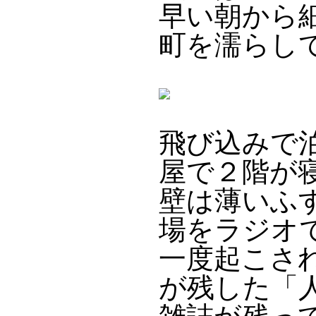
早い朝から
町を濡らし
飛び込みで
屋で２階が
壁は薄いふ
場をラジオ
一度起こさ
が残した「