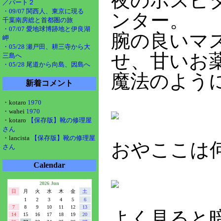
夜のホスピタ
／パート２
・09/07 関西人、東京に現る
ンター。
千葉南房総と首都圏の旅
・07/07 愛地球博跡地と伊良湖
腕の良いマ
岬
・05/28 瀬戸田、耕三寺から大
せ、甘いお
三島へ
・05/28 尾道から向島、因島へ
魔法のよう
新着コメント
・kotaro
1970
・wahei
1970
・kotaro
【保存版】靴の修理屋
さん
・lancista
【保存版】靴の修理屋
おやここは
さん
Calendar
2026 Jun
日
月
火
水
木
金
土
1
2
3
4
5
6
7
8
9
10
11
12
13
よく見ると
14
15
16
17
18
19
20