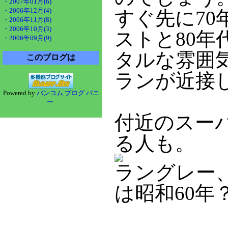
・2007年01月(6)
・2006年12月(4)
すぐ先に7
・2006年11月(8)
・2006年10月(3)
ストと80年
・2006年09月(9)
タルな雰囲
このブログは
ランが近接
Powered by
バンコム ブログ バニ
ー
.
付近のスー
る人も。
ラングレー
は昭和60年