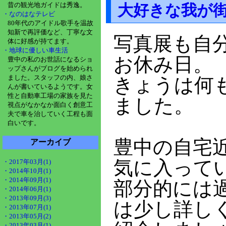
昔の観光地ガイドは秀逸。
大好きな我が
・なのはなテレビ
80年代のアイドル歌手を温故
知新で再評価など、丁寧な文
写真展も自
体に好感が持てます。
・地球に優しい車生活
お休み日。
豊中の私のお世話になるショ
ップさんがブログを始められ
ました。スタッフの内、娘さ
きょうは何
んが書いているようです。女
性と自動車工場の家族を見た
ました。
視点がなかなか面白く創意工
夫で車を治していく工程も面
白いです。
豊中の自宅
アーカイブ
気に入って
・2017年03月(1)
・2014年10月(1)
・2014年09月(1)
部分的には
・2014年06月(1)
・2013年09月(3)
は少し詳し
・2013年07月(1)
・2013年05月(2)
・2013年03月(1)