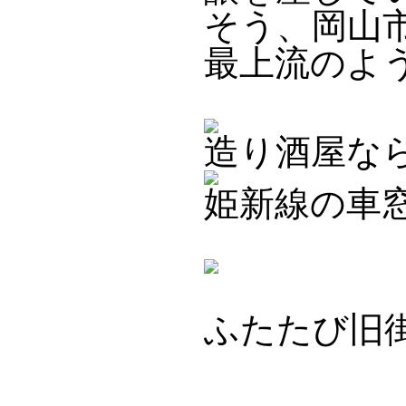
そう、岡山
最上流のよ
造り酒屋な
姫新線の車
ふたたび旧