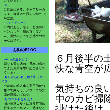
いています。
・家ie
ご近所にある、ギャラリーカ
フェ。毎週木〜日で12時〜18
時営業。
・ヘイアドウード
市内にある、ちょっと面白い
センスした、服の直し屋さ
ん。男性の方ですが感性の豊
かな店です。
お勧めBLOG
６月後半の
・e-konの道を行く
鄙なる道を訪ね、日本の忘れ
快な青空が
てきた風景を思い起こさせて
くれます。
・ゼロから始める輸入中古車ラ
イフ
気持ちの良
一昔前の輸入車を実用的かつ
趣味で乗ろう。ノウハウや知
識が満載のブログ。
中のカビ掃
・あのコルトを狙え！
旧い三菱コルトに乗り時間旅
掛けた後は
行するホテルマン。熱海など