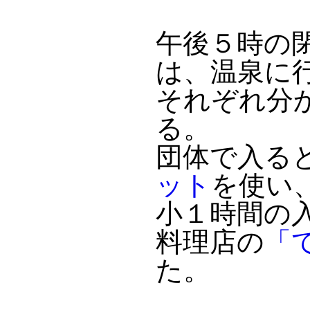
午後５時の
は、温泉に
それぞれ分
る。
団体で入る
ット
を使い
小１時間の
料理店の
「
た。