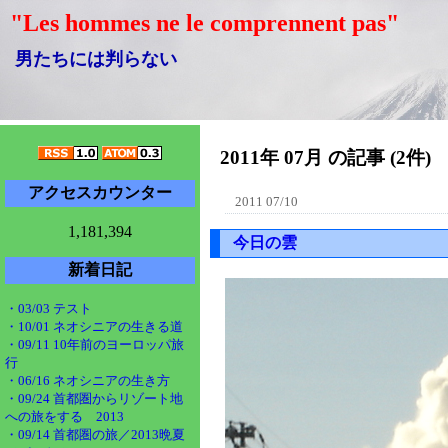
"Les hommes ne le comprennent pas"
男たちには判らない
2011年 07月 の記事 (2件)
アクセスカウンター
2011 07/10
1,181,394
今日の雲
新着日記
・03/03 テスト
・10/01 ネオシニアの生きる道
・09/11 10年前のヨーロッパ旅
行
・06/16 ネオシニアの生き方
・09/24 首都圏からリゾート地
への旅をする 2013
・09/14 首都圏の旅／2013晩夏