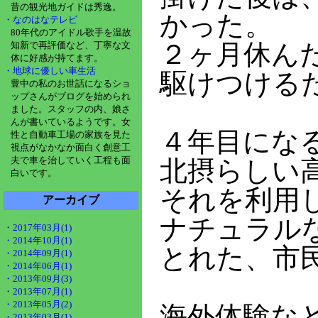
昔の観光地ガイドは秀逸。
かった。
・なのはなテレビ
80年代のアイドル歌手を温故
２ヶ月休ん
知新で再評価など、丁寧な文
体に好感が持てます。
・地球に優しい車生活
駆けつける
豊中の私のお世話になるショ
ップさんがブログを始められ
ました。スタッフの内、娘さ
んが書いているようです。女
４年目にな
性と自動車工場の家族を見た
視点がなかなか面白く創意工
夫で車を治していく工程も面
北摂らしい
白いです。
それを利用
アーカイブ
ナチュラル
・2017年03月(1)
・2014年10月(1)
とれた、市
・2014年09月(1)
・2014年06月(1)
・2013年09月(3)
・2013年07月(1)
・2013年05月(2)
海外体験な
・2013年03月(1)