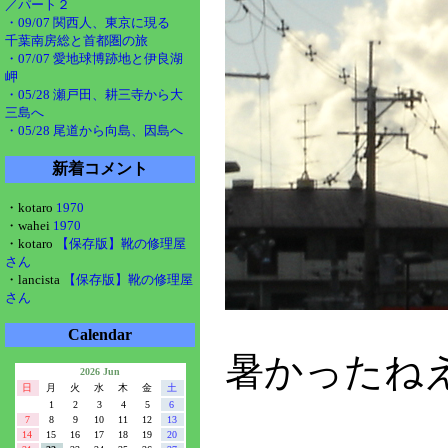
／パート２
・09/07 関西人、東京に現る
千葉南房総と首都圏の旅
・07/07 愛地球博跡地と伊良湖
岬
・05/28 瀬戸田、耕三寺から大
三島へ
・05/28 尾道から向島、因島へ
新着コメント
・kotaro
1970
・wahei
1970
・kotaro
【保存版】靴の修理屋
さん
・lancista
【保存版】靴の修理屋
さん
Calendar
暑かったね
2026 Jun
日
月
火
水
木
金
土
1
2
3
4
5
6
7
8
9
10
11
12
13
14
15
16
17
18
19
20