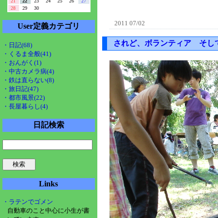
21
22
23
24
25
26
27
28
29
30
2011 07/02
User定義カテゴリ
されど、ボランティア そし
・日記(68)
・くるま全般(41)
・おんがく(1)
・中古カメラ病(4)
・鉄は直らない(8)
・旅日記(47)
・都市風景(22)
・長屋暮らし(4)
日記検索
Links
・ラテンでゴメン
自動車のこと中心に小生が書