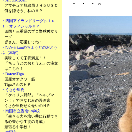
．．．。
・JH5USCのHP
アマチュア無線局ＪＨ５ＵＳＣ
何を隠そう、私のＨＰ
・四国アイランドリーグｐｌｕ
ｓ・オフィシャルＨＰ
四国と三重県のプロ野球独立リ
ーグ
皆さん、応援してね！
・ひかるkunのちょうどのおとう
ふ（本家）
美味しくて栄養満点！！
「ちょうどのおとうふ」の注文
はこちら！
・DorcusTiga
国産オオクワ一筋
TigaさんのＨＰ
・くさか里樹
「ケイリン野郎」「ヘルプマ
ン！」でおなじみの漫画家
くさか里樹せんせいのＨＰ
・南国市立香南中学校
「生きる力を培い共に行動でき
る心豊かな生徒の育成」
頑張る中学校！