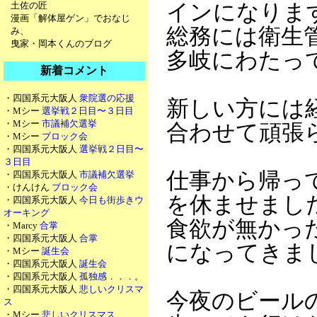
土佐の匠
インになりま
漫画「解体屋ゲン」でおなじ
総務には衛生
み、
曳家・岡本くんのブログ
多岐にわたっ
新着コメント
・四国系元大阪人
衆院選の応援
新しい方には
・Mシー
選挙戦２日目〜３日目
・Mシー
市議補欠選挙
合わせて頑張
・Mシー
ブロック会
・四国系元大阪人
選挙戦２日目〜
３日目
仕事から帰っ
・四国系元大阪人
市議補欠選挙
・けんけん
ブロック会
を休ませまし
・四国系元大阪人
今日も街歩きウ
オーキング
食欲が無かっ
・Marcy
合掌
・四国系元大阪人
合掌
になってきま
・Mシー
誕生会
・四国系元大阪人
誕生会
・四国系元大阪人
孤独感．．．。
・四国系元大阪人
悲しいクリスマ
今夜のビール
ス
・Mシー
悲しいクリスマス