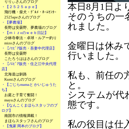
りりぃさんのブログ
本日8月1日
・【２５２５ａｐｅ】
飛行機・柴犬・ｸﾞﾙﾒ・ﾎｰﾑｾﾝﾀｰ
そのうちの一
2525apeさんのブログ
・【夢農場】
れました。
長野は安曇野、夢農場のブログ
・【ｍｉｚoのｗｅｂ日記】
少林寺拳法・卓球・ルアー釣り
mizoさんのブログ
金曜日は休み
・【ﾉｴﾋﾞｱ販売・吾妻中代理店】
行いました。
長野は安曇野
こたろうははさんのブログ
・【ﾉｴﾋﾞｱ販売・住之江中央代理
店】
私も、前任の
北海道は釧路
Kumiさんのブログ
と。
・【ごじらmamaと かいじゅうた
ち】
システムが代
お庭と子育て奮闘！
mayuさんのブログ
態です。
・【なんこくまほらスタッフのブ
ログ】
南国市の情報満載！
まほらスタッフさんのブログ
私の役目は仕
・【曳家 岡本のブログ】