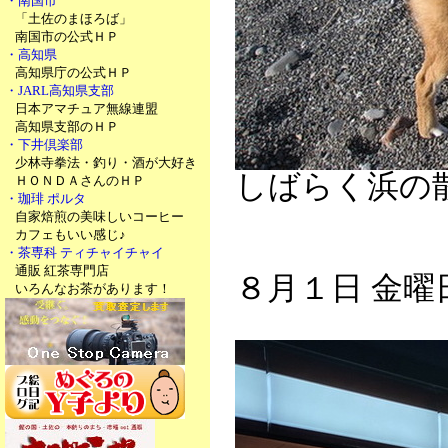
・南国市
「土佐のまほろば」
南国市の公式ＨＰ
・高知県
高知県庁の公式ＨＰ
・JARL高知県支部
日本アマチュア無線連盟
高知県支部のＨＰ
・下井倶楽部
少林寺拳法・釣り・酒が大好き
しばらく浜の
ＨＯＮＤＡさんのＨＰ
・珈琲 ポルタ
自家焙煎の美味しいコーヒー
カフェもいい感じ♪
・茶専科 ティチャイチャイ
通販 紅茶専門店
８月１日 金曜
いろんなお茶があります！