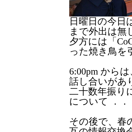
日曜日の今日
まで外出は無
夕方には「CoC
った焼き鳥を
6:00pm 
話し合いがあ
二十数年振り
について ．．
その後で、春
互の情報交換