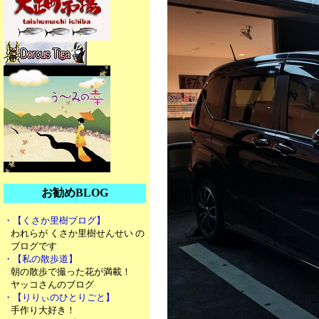
お勧めBLOG
・【くさか里樹ブログ】
われらが くさか里樹せんせい の
ブログです
・【私の散歩道】
朝の散歩で撮った花が満載！
ヤッコさんのブログ
・【りりぃのひとりごと】
手作り大好き！