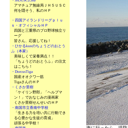
・JH5USCのHP
アマチュア無線局ＪＨ５ＵＳＣ
何を隠そう、私のＨＰ
・四国アイランドリーグｐｌｕ
ｓ・オフィシャルＨＰ
四国と三重県のプロ野球独立リ
ーグ
皆さん、応援してね！
・ひかるkunのちょうどのおとう
ふ（本家）
美味しくて栄養満点！！
「ちょうどのおとうふ」の注文
はこちら！
・DorcusTiga
国産オオクワ一筋
TigaさんのＨＰ
・くさか里樹
「ケイリン野郎」「ヘルプマ
ン！」でおなじみの漫画家
くさか里樹せんせいのＨＰ
・南国市立香南中学校
「生きる力を培い共に行動でき
る心豊かな生徒の育成」
頑張る中学校！
海に行ったら、堤防