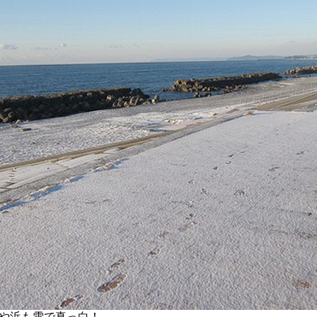
や浜も雪で真っ白！