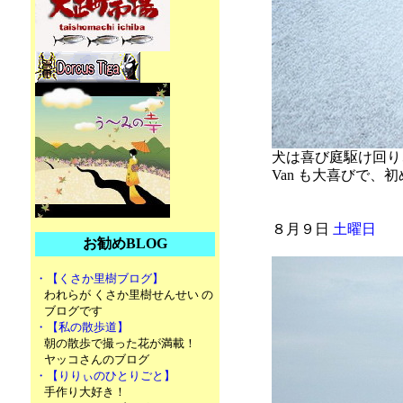
犬は喜び庭駆け回り
Van も大喜びで
８月９日
土曜日
お勧めBLOG
・【くさか里樹ブログ】
われらが くさか里樹せんせい の
ブログです
・【私の散歩道】
朝の散歩で撮った花が満載！
ヤッコさんのブログ
・【りりぃのひとりごと】
手作り大好き！