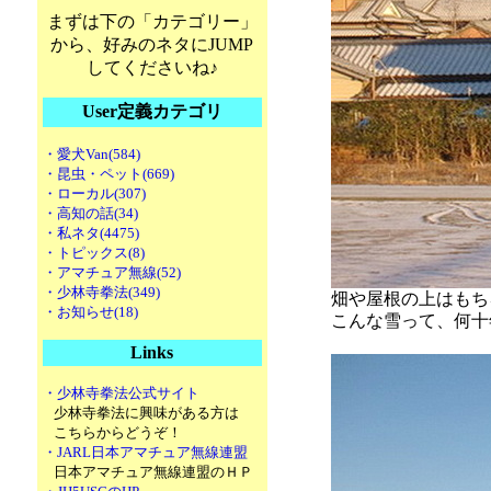
まずは下の「カテゴリー」
から、好みのネタにJUMP
してくださいね♪
User定義カテゴリ
・愛犬Van(584)
・昆虫・ペット(669)
・ローカル(307)
・高知の話(34)
・私ネタ(4475)
・トピックス(8)
・アマチュア無線(52)
・少林寺拳法(349)
畑や屋根の上はもち
・お知らせ(18)
こんな雪って、何十
Links
・少林寺拳法公式サイト
少林寺拳法に興味がある方は
こちらからどうぞ！
・JARL日本アマチュア無線連盟
日本アマチュア無線連盟のＨＰ