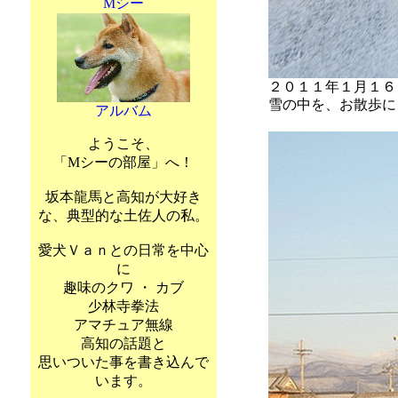
Mシー
２０１１年１月１６
雪の中を、お散歩に
アルバム
ようこそ、
「Mシーの部屋」へ！
坂本龍馬と高知が大好き
な、典型的な土佐人の私。
愛犬Ｖａｎとの日常を中心
に
趣味のクワ ・ カブ
少林寺拳法
アマチュア無線
高知の話題と
思いついた事を書き込んで
います。