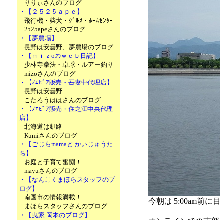
りりぃさんのブログ
・【２５２５ａｐｅ】
飛行機・柴犬・ｸﾞﾙﾒ・ﾎｰﾑｾﾝﾀｰ
2525apeさんのブログ
・【夢農場】
長野は安曇野、夢農場のブログ
・【ｍｉｚoのｗｅｂ日記】
少林寺拳法・卓球・ルアー釣り
mizoさんのブログ
・【ﾉｴﾋﾞｱ販売・吾妻中代理店】
長野は安曇野
こたろうははさんのブログ
・【ﾉｴﾋﾞｱ販売・住之江中央代理
店】
北海道は釧路
Kumiさんのブログ
・【ごじらmamaと かいじゅうた
ち】
お庭と子育て奮闘！
mayuさんのブログ
・【なんこくまほらスタッフのブ
ログ】
南国市の情報満載！
今朝は 5:00am前
まほらスタッフさんのブログ
・【曳家 岡本のブログ】