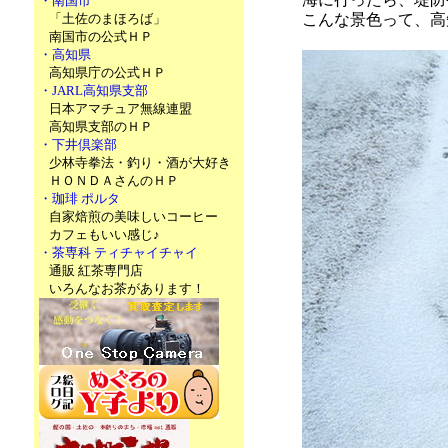
・南国市
「土佐のまほろば」
こんな景色って、高
南国市の公式ＨＰ
・高知県
高知県庁の公式ＨＰ
・JARL高知県支部
日本アマチュア無線連盟
高知県支部のＨＰ
・下井倶楽部
少林寺拳法・釣り・酒が大好き
ＨＯＮＤＡさんのＨＰ
・珈琲 ポルタ
自家焙煎の美味しいコーヒー
カフェもいい感じ♪
・茶専科 ティチャイチャイ
通販 紅茶専門店
いろんなお茶があります！