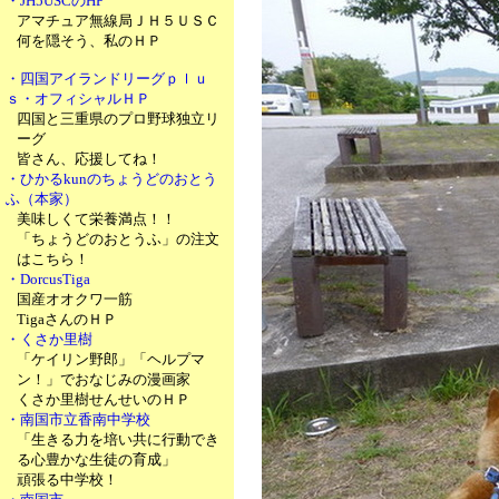
・JH5USCのHP
アマチュア無線局ＪＨ５ＵＳＣ
何を隠そう、私のＨＰ
・四国アイランドリーグｐｌｕ
ｓ・オフィシャルＨＰ
四国と三重県のプロ野球独立リ
ーグ
皆さん、応援してね！
・ひかるkunのちょうどのおとう
ふ（本家）
美味しくて栄養満点！！
「ちょうどのおとうふ」の注文
はこちら！
・DorcusTiga
国産オオクワ一筋
TigaさんのＨＰ
・くさか里樹
「ケイリン野郎」「ヘルプマ
ン！」でおなじみの漫画家
くさか里樹せんせいのＨＰ
・南国市立香南中学校
「生きる力を培い共に行動でき
る心豊かな生徒の育成」
頑張る中学校！