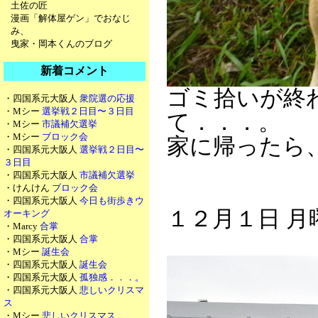
土佐の匠
漫画「解体屋ゲン」でおなじ
み、
曳家・岡本くんのブログ
新着コメント
ゴミ拾いが終
・四国系元大阪人
衆院選の応援
・Mシー
選挙戦２日目〜３日目
て．．．。
・Mシー
市議補欠選挙
・Mシー
ブロック会
家に帰ったら
・四国系元大阪人
選挙戦２日目〜
３日目
・四国系元大阪人
市議補欠選挙
・けんけん
ブロック会
・四国系元大阪人
今日も街歩きウ
１２月１日 月
オーキング
・Marcy
合掌
・四国系元大阪人
合掌
・Mシー
誕生会
・四国系元大阪人
誕生会
・四国系元大阪人
孤独感．．．。
・四国系元大阪人
悲しいクリスマ
ス
・Mシー
悲しいクリスマス