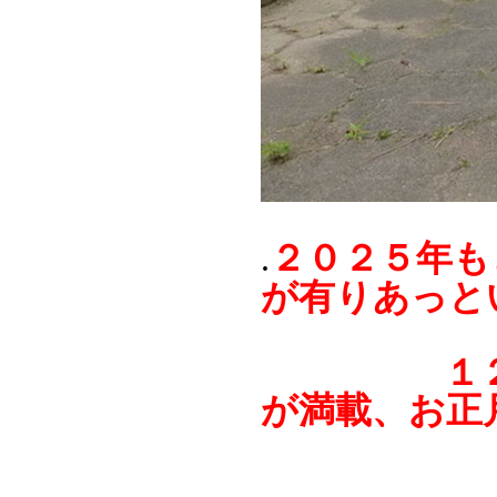
２０２５年も
.
が有りあっと
１２月に
が満載、お正