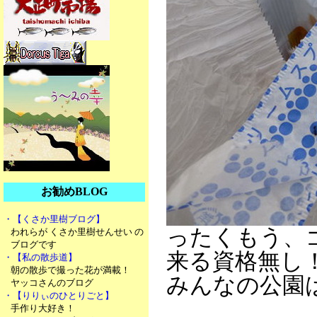
お勧めBLOG
・【くさか里樹ブログ】
ったくもう、
われらが くさか里樹せんせい の
ブログです
来る資格無し
・【私の散歩道】
朝の散歩で撮った花が満載！
みんなの公園
ヤッコさんのブログ
・【りりぃのひとりごと】
手作り大好き！