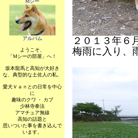
Mシー
２０１３年６
アルバム
梅雨に入り、
ようこそ、
「Mシーの部屋」へ！
坂本龍馬と高知が大好き
な、典型的な土佐人の私。
愛犬Ｖａｎとの日常を中心
に
趣味のクワ ・ カブ
少林寺拳法
アマチュア無線
高知の話題と
思いついた事を書き込んで
います。