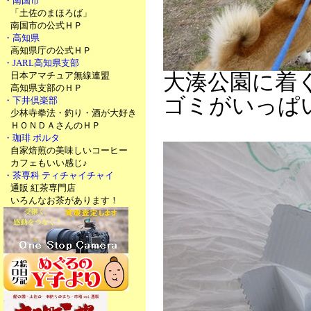
・南国市
「土佐のまほろば」
南国市の公式ＨＰ
・高知県
高知県庁の公式ＨＰ
・JARL高知県支部
日本アマチュア無線連盟
大湊公園に着
高知県支部のＨＰ
ゴミがいっぱ
・下井倶楽部
少林寺拳法・釣り・酒が大好き
ＨＯＮＤＡさんのＨＰ
・珈琲 ポルタ
自家焙煎の美味しいコーヒー
カフェもいい感じ♪
・茶専科 ティチャイチャイ
通販 紅茶専門店
いろんなお茶があります！