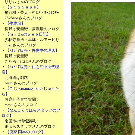
りりぃさんのブログ
・【２５２５ａｐｅ】
飛行機・柴犬・ｸﾞﾙﾒ・ﾎｰﾑｾﾝﾀｰ
2525apeさんのブログ
・【夢農場】
長野は安曇野、夢農場のブログ
・【ｍｉｚoのｗｅｂ日記】
少林寺拳法・卓球・ルアー釣り
mizoさんのブログ
・【ﾉｴﾋﾞｱ販売・吾妻中代理店】
長野は安曇野
こたろうははさんのブログ
・【ﾉｴﾋﾞｱ販売・住之江中央代理
店】
北海道は釧路
Kumiさんのブログ
・【ごじらmamaと かいじゅうた
ち】
お庭と子育て奮闘！
mayuさんのブログ
・【なんこくまほらスタッフのブ
ログ】
南国市の情報満載！
まほらスタッフさんのブログ
・【曳家 岡本のブログ】