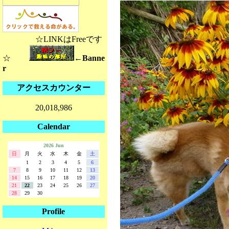
☆LINKはFreeです
☆
←Banne
r
アクセスカウンター
20,018,986
Calendar
2026 Jun
日
月
火
水
木
金
土
1
2
3
4
5
6
7
8
9
10
11
12
13
14
15
16
17
18
19
20
21
22
23
24
25
26
27
28
29
30
Profile