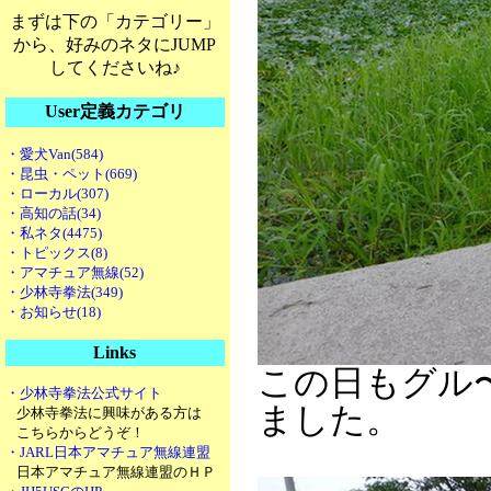
まずは下の「カテゴリー」
から、好みのネタにJUMP
してくださいね♪
User定義カテゴリ
・愛犬Van(584)
・昆虫・ペット(669)
・ローカル(307)
・高知の話(34)
・私ネタ(4475)
・トピックス(8)
・アマチュア無線(52)
・少林寺拳法(349)
・お知らせ(18)
Links
この日もグル
・少林寺拳法公式サイト
ました。
少林寺拳法に興味がある方は
こちらからどうぞ！
・JARL日本アマチュア無線連盟
日本アマチュア無線連盟のＨＰ