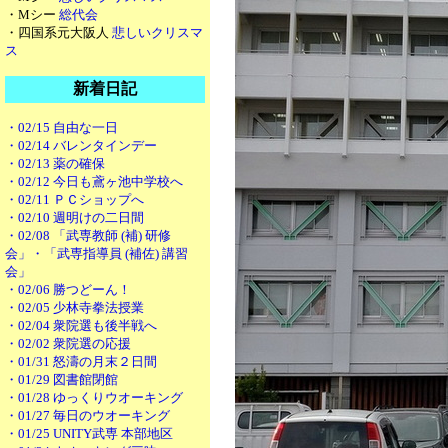
・Mシー
総代会
・四国系元大阪人
悲しいクリスマ
ス
新着日記
・02/15 自由な一日
・02/14 バレンタインデー
・02/13 薬の確保
・02/12 今日も鳶ヶ池中学校へ
・02/11 ＰＣショップへ
・02/10 週明けの二日間
・02/08 「武専教師 (補) 研修
会」・「武専指導員 (補佐) 講習
会」
・02/06 勝つどーん！
・02/05 少林寺拳法授業
・02/04 衆院選も後半戦へ
・02/02 衆院選の応援
・01/31 怒濤の月末２日間
・01/29 図書館閉館
・01/28 ゆっくりウオーキング
・01/27 毎日のウオーキング
・01/25 UNITY武専 本部地区