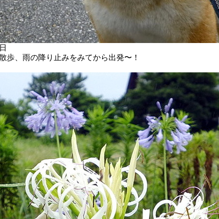
日
散歩、雨の降り止みをみてから出発〜！