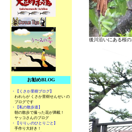
後川沿いにある桜の
お勧めBLOG
・【くさか里樹ブログ】
われらが くさか里樹せんせい の
ブログです
・【私の散歩道】
朝の散歩で撮った花が満載！
ヤッコさんのブログ
・【りりぃのひとりごと】
手作り大好き！