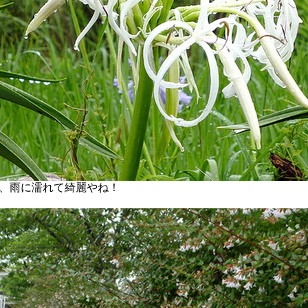
、雨に濡れて綺麗やね！