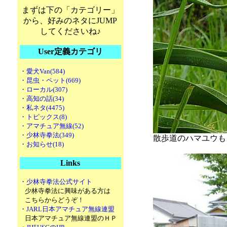
まずは下の「カテゴリー」
から、好みのネタにJUMP
してくださいね♪
User定義カテゴリ
・愛犬Van(584)
・昆虫・ペット(669)
・ローカル(307)
・高知の話(34)
・私ネタ(4475)
・トピックス(8)
・アマチュア無線(52)
・少林寺拳法(349)
散歩道のハマユウも
・お知らせ(18)
Links
・少林寺拳法公式サイト
少林寺拳法に興味がある方は
こちらからどうぞ！
・JARL日本アマチュア無線連盟
日本アマチュア無線連盟のＨＰ