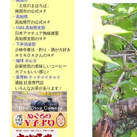
・南国市
「土佐のまほろば」
南国市の公式ＨＰ
・高知県
高知県庁の公式ＨＰ
・JARL高知県支部
日本アマチュア無線連盟
高知県支部のＨＰ
・下井倶楽部
少林寺拳法・釣り・酒が大好き
ＨＯＮＤＡさんのＨＰ
・珈琲 ポルタ
自家焙煎の美味しいコーヒー
カフェもいい感じ♪
・茶専科 ティチャイチャイ
通販 紅茶専門店
いろんなお茶があります！