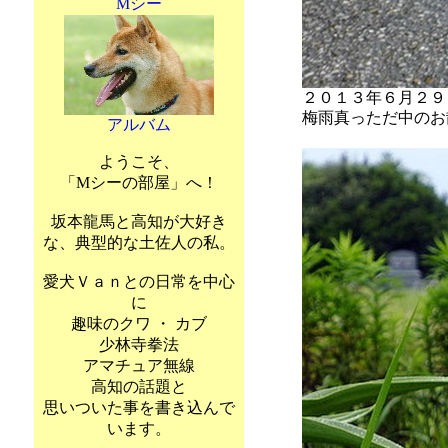
Mシー
２０１３年６月２９
梅雨真っただ中のお
アルバム
ようこそ、
「Mシーの部屋」へ！
坂本龍馬と高知が大好き
な、典型的な土佐人の私。
愛犬Ｖａｎとの日常を中心
に
趣味のクワ ・ カブ
少林寺拳法
アマチュア無線
高知の話題と
思いついた事を書き込んで
います。