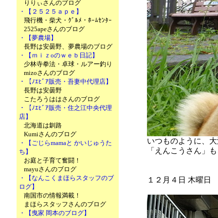
りりぃさんのブログ
・【２５２５ａｐｅ】
飛行機・柴犬・ｸﾞﾙﾒ・ﾎｰﾑｾﾝﾀｰ
2525apeさんのブログ
・【夢農場】
長野は安曇野、夢農場のブログ
・【ｍｉｚoのｗｅｂ日記】
少林寺拳法・卓球・ルアー釣り
mizoさんのブログ
・【ﾉｴﾋﾞｱ販売・吾妻中代理店】
長野は安曇野
こたろうははさんのブログ
・【ﾉｴﾋﾞｱ販売・住之江中央代理
店】
北海道は釧路
Kumiさんのブログ
いつものように、大
・【ごじらmamaと かいじゅうた
「えんこうさん」も
ち】
お庭と子育て奮闘！
mayuさんのブログ
・【なんこくまほらスタッフのブ
１２月４日 木曜日
ログ】
南国市の情報満載！
まほらスタッフさんのブログ
・【曳家 岡本のブログ】