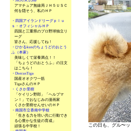
・JH5USCのHP
アマチュア無線局ＪＨ５ＵＳＣ
何を隠そう、私のＨＰ
・四国アイランドリーグｐｌｕ
ｓ・オフィシャルＨＰ
四国と三重県のプロ野球独立リ
ーグ
皆さん、応援してね！
・ひかるkunのちょうどのおとう
ふ（本家）
美味しくて栄養満点！！
「ちょうどのおとうふ」の注文
はこちら！
・DorcusTiga
国産オオクワ一筋
TigaさんのＨＰ
・くさか里樹
「ケイリン野郎」「ヘルプマ
ン！」でおなじみの漫画家
くさか里樹せんせいのＨＰ
・南国市立香南中学校
「生きる力を培い共に行動でき
る心豊かな生徒の育成」
この日も、グル〜ッ
頑張る中学校！