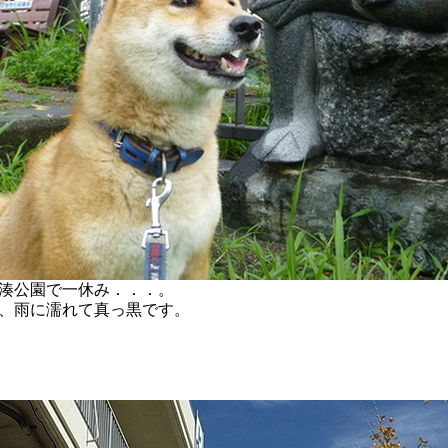
湊公園で一休み．．．。
、雨に濡れて真っ黒です。