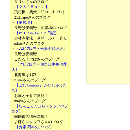
りりぃさんのブログ
・【２５２５ａｐｅ】
飛行機・柴犬・ｸﾞﾙﾒ・ﾎｰﾑｾﾝﾀｰ
2525apeさんのブログ
・【夢農場】
長野は安曇野、夢農場のブログ
・【ｍｉｚoのｗｅｂ日記】
少林寺拳法・卓球・ルアー釣り
mizoさんのブログ
・【ﾉｴﾋﾞｱ販売・吾妻中代理店】
長野は安曇野
こたろうははさんのブログ
・【ﾉｴﾋﾞｱ販売・住之江中央代理
店】
北海道は釧路
Kumiさんのブログ
・【ごじらmamaと かいじゅうた
ち】
お庭と子育て奮闘！
mayuさんのブログ
・【なんこくまほらスタッフのブ
ログ】
南国市の情報満載！
まほらスタッフさんのブログ
・【曳家 岡本のブログ】