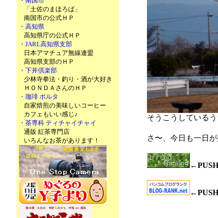
・南国市
「土佐のまほろば」
南国市の公式ＨＰ
・高知県
高知県庁の公式ＨＰ
・JARL高知県支部
日本アマチュア無線連盟
高知県支部のＨＰ
・下井倶楽部
少林寺拳法・釣り・酒が大好き
ＨＯＮＤＡさんのＨＰ
・珈琲 ポルタ
自家焙煎の美味しいコーヒー
カフェもいい感じ♪
そうこうしているう
・茶専科 ティチャイチャイ
通販 紅茶専門店
さ〜、今日も一日が
いろんなお茶があります！
←PUS
←PUS