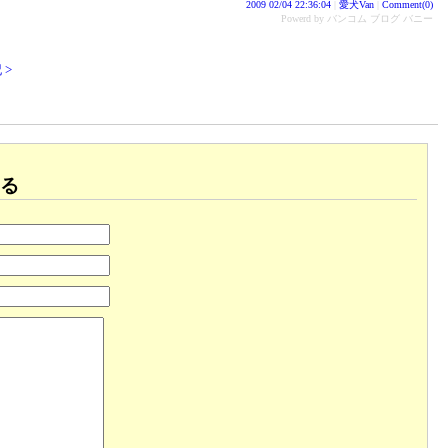
2009 02/04 22:36:04
|
愛犬Van
|
Comment(0)
Powerd by バンコム ブログ バニー
 >
る