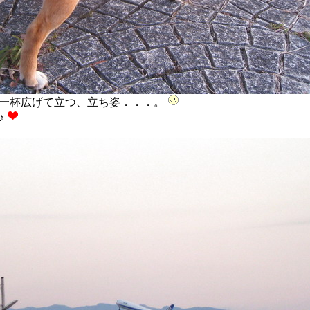
一杯広げて立つ、立ち姿．．．。
♪