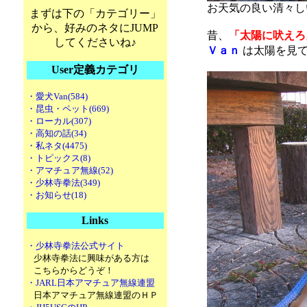
お天気の良い清々
まずは下の「カテゴリー」
から、好みのネタにJUMP
昔、
「太陽に吠えろ
してくださいね♪
Ｖａｎ
は太陽を見
User定義カテゴリ
・愛犬Van(584)
・昆虫・ペット(669)
・ローカル(307)
・高知の話(34)
・私ネタ(4475)
・トピックス(8)
・アマチュア無線(52)
・少林寺拳法(349)
・お知らせ(18)
Links
・少林寺拳法公式サイト
少林寺拳法に興味がある方は
こちらからどうぞ！
・JARL日本アマチュア無線連盟
日本アマチュア無線連盟のＨＰ