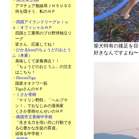
・JH5USCのHP
アマチュア無線局ＪＨ５ＵＳＣ
何を隠そう、私のＨＰ
・四国アイランドリーグｐｌｕ
ｓ・オフィシャルＨＰ
四国と三重県のプロ野球独立リ
ーグ
皆さん、応援してね！
柴犬特有の後足を目
・ひかるkunのちょうどのおとう
好きなんですよね〜
ふ（本家）
美味しくて栄養満点！！
「ちょうどのおとうふ」の注文
はこちら！
・DorcusTiga
国産オオクワ一筋
TigaさんのＨＰ
・くさか里樹
「ケイリン野郎」「ヘルプマ
ン！」でおなじみの漫画家
くさか里樹せんせいのＨＰ
・南国市立香南中学校
「生きる力を培い共に行動でき
る心豊かな生徒の育成」
頑張る中学校！