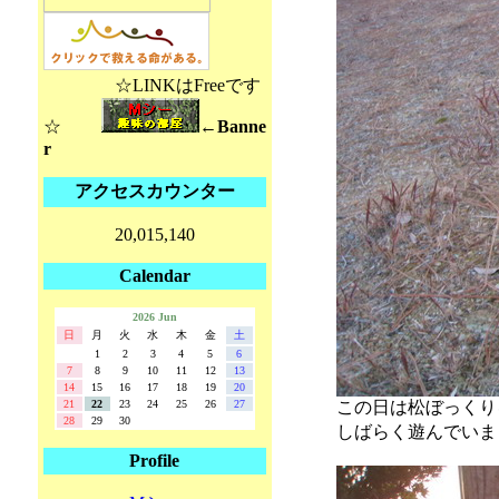
☆LINKはFreeです
☆
←Banne
r
アクセスカウンター
20,015,140
Calendar
2026 Jun
日
月
火
水
木
金
土
1
2
3
4
5
6
7
8
9
10
11
12
13
14
15
16
17
18
19
20
21
22
23
24
25
26
27
この日は松ぼっくり
28
29
30
しばらく遊んでいま
Profile