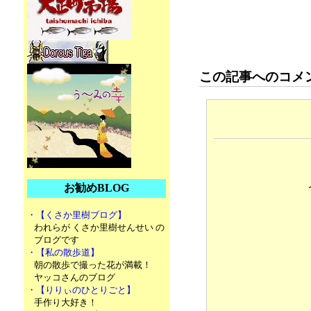
この記事へのコメ
お勧めBLOG
・【くさか里樹ブログ】
われらが くさか里樹せんせい の
ブログです
・【私の散歩道】
朝の散歩で撮った花が満載！
ヤッコさんのブログ
・【りりぃのひとりごと】
手作り大好き！