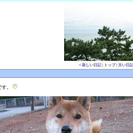
< 新しい日記
|
トップ
|
古い日記
です。