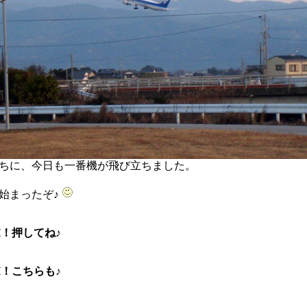
ちに、今日も一番機が飛び立ちました。
始まったぞ♪
H！押してね♪
H！こちらも♪