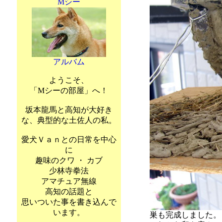
Mシー
アルバム
ようこそ、
「Mシーの部屋」へ！
坂本龍馬と高知が大好き
な、典型的な土佐人の私。
愛犬Ｖａｎとの日常を中心
に
趣味のクワ ・ カブ
少林寺拳法
アマチュア無線
高知の話題と
思いついた事を書き込んで
います。
巣も完成しました。