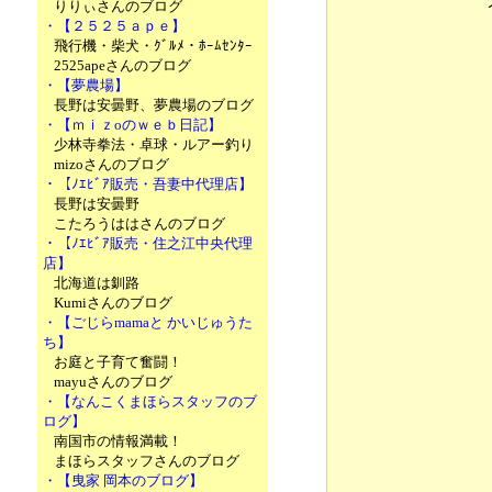
りりぃさんのブログ
・【２５２５ａｐｅ】
飛行機・柴犬・ｸﾞﾙﾒ・ﾎｰﾑｾﾝﾀｰ
2525apeさんのブログ
・【夢農場】
長野は安曇野、夢農場のブログ
・【ｍｉｚoのｗｅｂ日記】
少林寺拳法・卓球・ルアー釣り
mizoさんのブログ
・【ﾉｴﾋﾞｱ販売・吾妻中代理店】
長野は安曇野
こたろうははさんのブログ
・【ﾉｴﾋﾞｱ販売・住之江中央代理
店】
北海道は釧路
Kumiさんのブログ
・【ごじらmamaと かいじゅうた
ち】
お庭と子育て奮闘！
mayuさんのブログ
・【なんこくまほらスタッフのブ
ログ】
南国市の情報満載！
まほらスタッフさんのブログ
・【曳家 岡本のブログ】