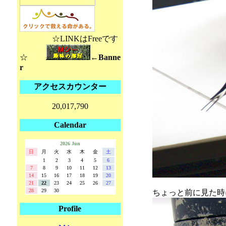
☆LINKはFreeです
☆
←Banne
r
アクセスカウンター
20,017,790
Calendar
2026 Jun
日
月
火
水
木
金
土
1
2
3
4
5
6
7
8
9
10
11
12
13
14
15
16
17
18
19
20
21
22
23
24
25
26
27
28
29
30
ちょっと前に見た時
Profile