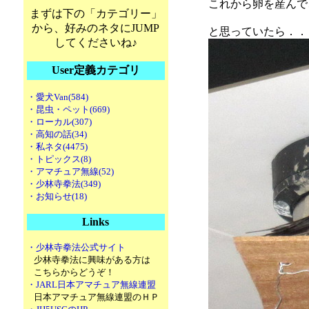
これから卵を産んで
まずは下の「カテゴリー」
から、好みのネタにJUMP
と思っていたら．．
してくださいね♪
User定義カテゴリ
・愛犬Van(584)
・昆虫・ペット(669)
・ローカル(307)
・高知の話(34)
・私ネタ(4475)
・トピックス(8)
・アマチュア無線(52)
・少林寺拳法(349)
・お知らせ(18)
Links
・少林寺拳法公式サイト
少林寺拳法に興味がある方は
こちらからどうぞ！
・JARL日本アマチュア無線連盟
日本アマチュア無線連盟のＨＰ