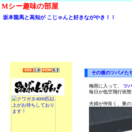
Mシー趣味の部屋
坂本龍馬と高知が こじゃんと好きながやき！！
その後のツバメた
梅雨に入って、
ツ
毎日が低空飛行状態
夫婦が仲良く、巣の