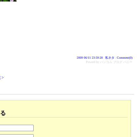
2009 06/11 23:59:28
|
私ネタ
|
Comment(0)
Powerd by バンコム ブログ バニー
 >
る