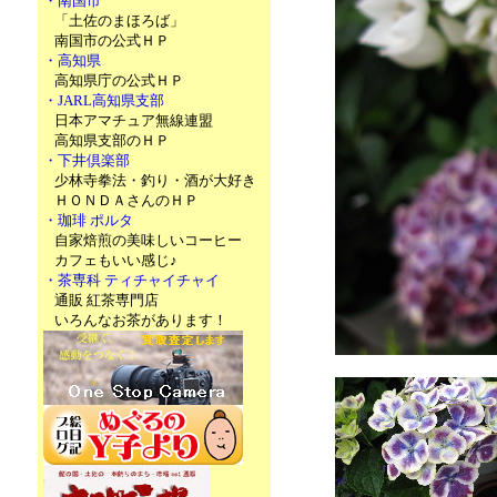
・南国市
「土佐のまほろば」
南国市の公式ＨＰ
・高知県
高知県庁の公式ＨＰ
・JARL高知県支部
日本アマチュア無線連盟
高知県支部のＨＰ
・下井倶楽部
少林寺拳法・釣り・酒が大好き
ＨＯＮＤＡさんのＨＰ
・珈琲 ポルタ
自家焙煎の美味しいコーヒー
カフェもいい感じ♪
・茶専科 ティチャイチャイ
通販 紅茶専門店
いろんなお茶があります！