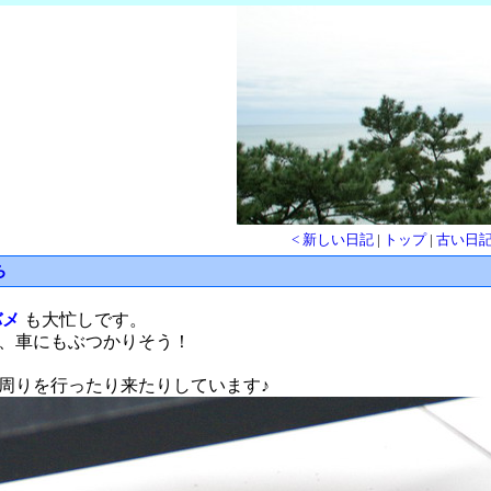
< 新しい日記
|
トップ
|
古い日記
ち
バメ
も大忙しです。
、車にもぶつかりそう！
周りを行ったり来たりしています♪