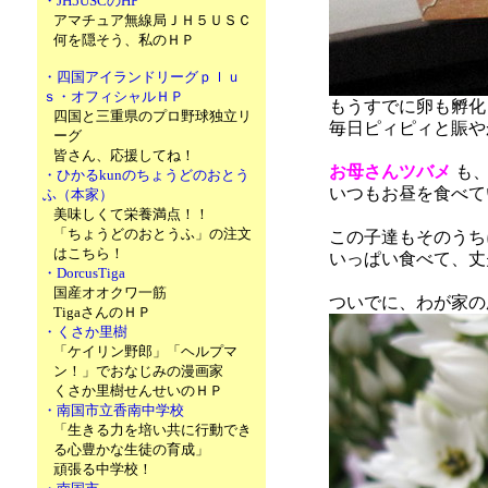
・JH5USCのHP
アマチュア無線局ＪＨ５ＵＳＣ
何を隠そう、私のＨＰ
・四国アイランドリーグｐｌｕ
ｓ・オフィシャルＨＰ
もうすでに卵も孵化
四国と三重県のプロ野球独立リ
毎日ピィピィと賑や
ーグ
皆さん、応援してね！
お母さんツバメ
も
・ひかるkunのちょうどのおとう
いつもお昼を食べて
ふ（本家）
美味しくて栄養満点！！
「ちょうどのおとうふ」の注文
この子達もそのうち
はこちら！
いっぱい食べて、丈
・DorcusTiga
国産オオクワ一筋
ついでに、わが家の
TigaさんのＨＰ
・くさか里樹
「ケイリン野郎」「ヘルプマ
ン！」でおなじみの漫画家
くさか里樹せんせいのＨＰ
・南国市立香南中学校
「生きる力を培い共に行動でき
る心豊かな生徒の育成」
頑張る中学校！