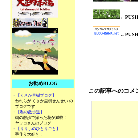
←PUS
←PUS
お勧めBLOG
この記事へのコメ
・【くさか里樹ブログ】
われらが くさか里樹せんせい の
ブログです
・【私の散歩道】
朝の散歩で撮った花が満載！
ヤッコさんのブログ
・【りりぃのひとりごと】
手作り大好き！