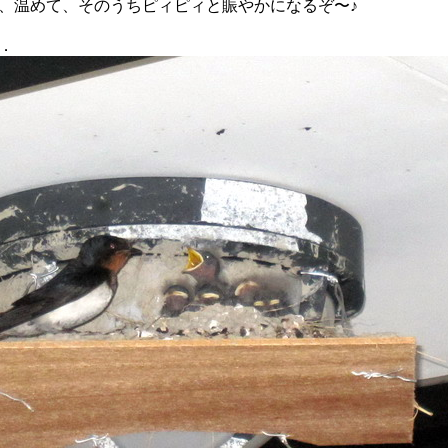
、温めて、そのうちピィピィと賑やかになるぞ〜♪
．