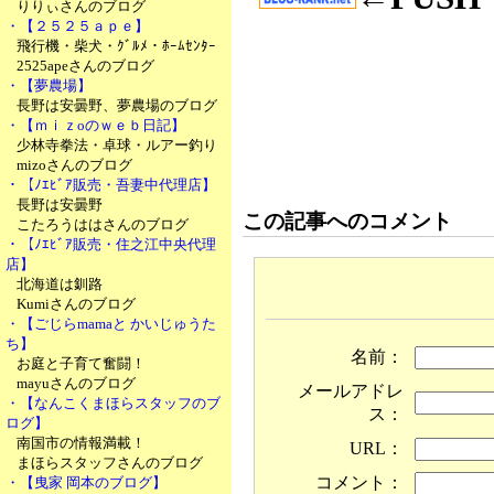
りりぃさんのブログ
・【２５２５ａｐｅ】
飛行機・柴犬・ｸﾞﾙﾒ・ﾎｰﾑｾﾝﾀｰ
2525apeさんのブログ
・【夢農場】
長野は安曇野、夢農場のブログ
・【ｍｉｚoのｗｅｂ日記】
少林寺拳法・卓球・ルアー釣り
mizoさんのブログ
・【ﾉｴﾋﾞｱ販売・吾妻中代理店】
長野は安曇野
この記事へのコメント
こたろうははさんのブログ
・【ﾉｴﾋﾞｱ販売・住之江中央代理
店】
北海道は釧路
Kumiさんのブログ
・【ごじらmamaと かいじゅうた
ち】
名前：
お庭と子育て奮闘！
mayuさんのブログ
メールアドレ
・【なんこくまほらスタッフのブ
ス：
ログ】
南国市の情報満載！
URL：
まほらスタッフさんのブログ
コメント：
・【曳家 岡本のブログ】