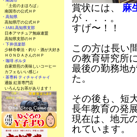
・南国市
賞状には、
麻
「土佐のまほろば」
南国市の公式ＨＰ
が．．．。
・高知県
高知県庁の公式ＨＰ
すげ〜！！
・JARL高知県支部
日本アマチュア無線連盟
高知県支部のＨＰ
・下井倶楽部
この方は長い
少林寺拳法・釣り・酒が大好き
ＨＯＮＤＡさんのＨＰ
の教育研究所
・珈琲 ポルタ
最後の勤務地
自家焙煎の美味しいコーヒー
カフェもいい感じ♪
た。
・茶専科 ティチャイチャイ
通販 紅茶専門店
いろんなお茶があります！
その後も、短
長年教育の発
現在は、地元
れています。