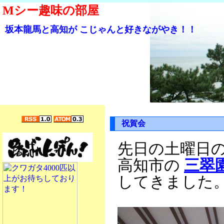
Mシー趣味の部屋
坂本龍馬と高知が こじゃんと好きながやき！！
祝賀会
先日の土曜日
高知市の
三翠
してきました