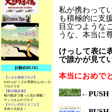
私が携わって
も積極的に支
目立つような
うな、本当に
けっして表に
で誰かが見て
お勧めBLOG
本当におめで
・【くさか里樹ブログ】
われらが くさか里樹せんせい の
ブログです
・【私の散歩道】
←PUS
朝の散歩で撮った花が満載！
ヤッコさんのブログ
・【りりぃのひとりごと】
手作り大好き！
←PUS