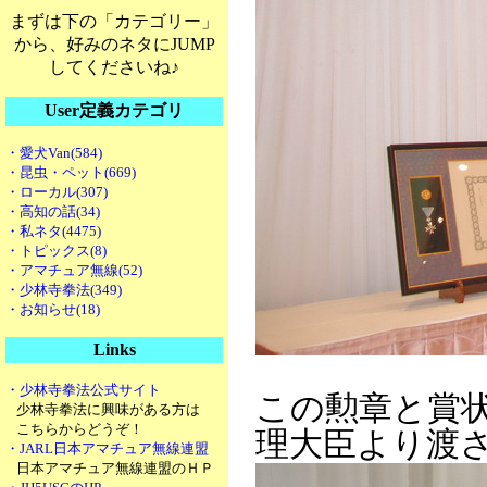
まずは下の「カテゴリー」
から、好みのネタにJUMP
してくださいね♪
User定義カテゴリ
・愛犬Van(584)
・昆虫・ペット(669)
・ローカル(307)
・高知の話(34)
・私ネタ(4475)
・トピックス(8)
・アマチュア無線(52)
・少林寺拳法(349)
・お知らせ(18)
Links
・少林寺拳法公式サイト
この勲章と賞
少林寺拳法に興味がある方は
こちらからどうぞ！
理大臣より渡
・JARL日本アマチュア無線連盟
日本アマチュア無線連盟のＨＰ