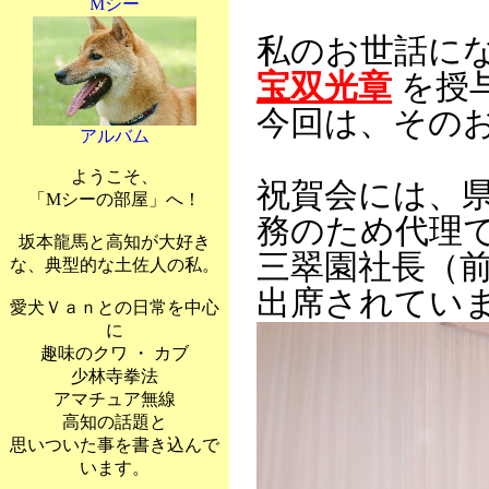
Mシー
私のお世話に
宝双光章
を授
今回は、そのお
アルバム
ようこそ、
祝賀会には、
「Mシーの部屋」へ！
務のため代理
坂本龍馬と高知が大好き
三翠園社長（
な、典型的な土佐人の私。
出席されてい
愛犬Ｖａｎとの日常を中心
に
趣味のクワ ・ カブ
少林寺拳法
アマチュア無線
高知の話題と
思いついた事を書き込んで
います。