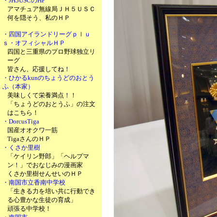
・JH5USCのHP
アマチュア無線局ＪＨ５ＵＳＣ
何を隠そう、私のＨＰ
・四国アイランドリーグｐｌｕ
ｓ・オフィシャルＨＰ
四国と三重県のプロ野球独立リ
ーグ
皆さん、応援してね！
・ひかるkunのちょうどのおとう
ふ（本家）
美味しくて栄養満点！！
「ちょうどのおとうふ」の注文
はこちら！
・DorcusTiga
国産オオクワ一筋
TigaさんのＨＰ
・くさか里樹
「ケイリン野郎」「ヘルプマ
ン！」でおなじみの漫画家
くさか里樹せんせいのＨＰ
・南国市立香南中学校
「生きる力を培い共に行動でき
る心豊かな生徒の育成」
頑張る中学校！