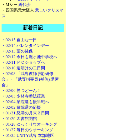
・Mシー
総代会
・四国系元大阪人
悲しいクリスマ
ス
新着日記
・02/15 自由な一日
・02/14 バレンタインデー
・02/13 薬の確保
・02/12 今日も鳶ヶ池中学校へ
・02/11 ＰＣショップへ
・02/10 週明けの二日間
・02/08 「武専教師 (補) 研修
会」・「武専指導員 (補佐) 講習
会」
・02/06 勝つどーん！
・02/05 少林寺拳法授業
・02/04 衆院選も後半戦へ
・02/02 衆院選の応援
・01/31 怒濤の月末２日間
・01/29 図書館閉館
・01/28 ゆっくりウオーキング
・01/27 毎日のウオーキング
・01/25 UNITY武専 本部地区