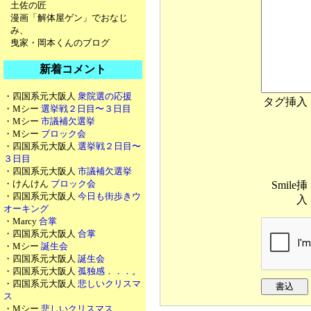
土佐の匠
漫画「解体屋ゲン」でおなじ
み、
曳家・岡本くんのブログ
新着コメント
・四国系元大阪人
衆院選の応援
タグ挿入
・Mシー
選挙戦２日目〜３日目
・Mシー
市議補欠選挙
・Mシー
ブロック会
・四国系元大阪人
選挙戦２日目〜
３日目
・四国系元大阪人
市議補欠選挙
・けんけん
ブロック会
Smile挿
・四国系元大阪人
今日も街歩きウ
入
オーキング
・Marcy
合掌
・四国系元大阪人
合掌
・Mシー
誕生会
・四国系元大阪人
誕生会
・四国系元大阪人
孤独感．．．。
・四国系元大阪人
悲しいクリスマ
ス
・Mシー
悲しいクリスマス