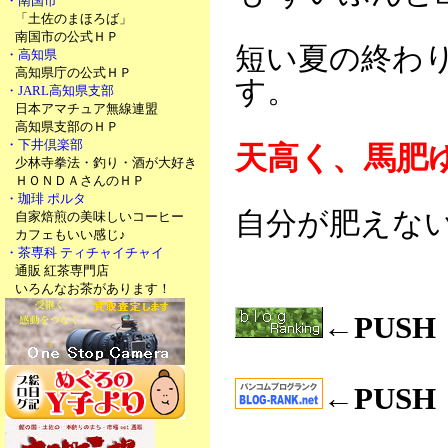
・南国市
「土佐のまほろば」
南国市の公式ＨＰ
短い夏の終わ
・高知県
高知県庁の公式ＨＰ
す。
・JARL高知県支部
日本アマチュア無線連盟
高知県支部のＨＰ
・下井倶楽部
天高く、馬肥
少林寺拳法・釣り・酒が大好き
ＨＯＮＤＡさんのＨＰ
・珈琲 ポルタ
自分が肥えな
自家焙煎の美味しいコーヒー
カフェもいい感じ♪
・茶専科 ティチャイチャイ
通販 紅茶専門店
いろんなお茶があります！
←PUS
←PUS