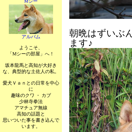
Mシー
朝晩はずいぶ
アルバム
ます♪
ようこそ、
「Mシーの部屋」へ！
坂本龍馬と高知が大好き
な、典型的な土佐人の私。
愛犬Ｖａｎとの日常を中心
に
趣味のクワ ・ カブ
少林寺拳法
アマチュア無線
高知の話題と
思いついた事を書き込んで
います。