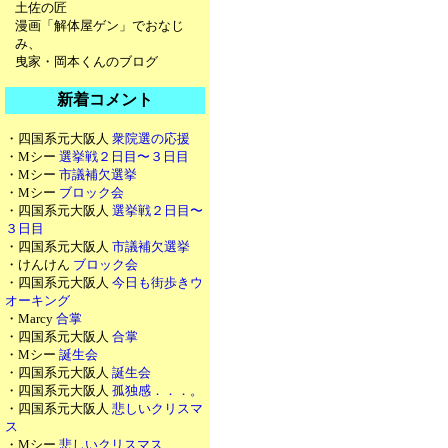
土佐の匠
漫画「解体屋ゲン」でおなじ
み、
曳家・岡本くんのブログ
新着コメント
・四国系元大阪人
衆院選の応援
・Mシー
選挙戦２日目〜３日目
・Mシー
市議補欠選挙
・Mシー
ブロック会
・四国系元大阪人
選挙戦２日目〜
３日目
・四国系元大阪人
市議補欠選挙
・けんけん
ブロック会
・四国系元大阪人
今日も街歩きウ
オーキング
・Marcy
合掌
・四国系元大阪人
合掌
・Mシー
誕生会
・四国系元大阪人
誕生会
・四国系元大阪人
孤独感．．．。
・四国系元大阪人
悲しいクリスマ
ス
・Mシー
悲しいクリスマス