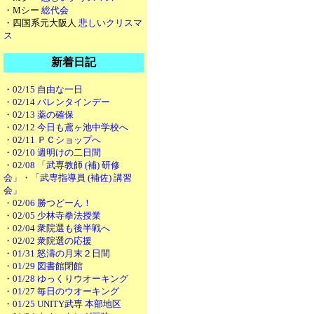
・Mシー
総代会
・四国系元大阪人
悲しいクリスマ
ス
新着日記
・02/15 自由な一日
・02/14 バレンタインデー
・02/13 薬の確保
・02/12 今日も鳶ヶ池中学校へ
・02/11 ＰＣショップへ
・02/10 週明けの二日間
・02/08 「武専教師 (補) 研修
会」・「武専指導員 (補佐) 講習
会」
・02/06 勝つどーん！
・02/05 少林寺拳法授業
・02/04 衆院選も後半戦へ
・02/02 衆院選の応援
・01/31 怒濤の月末２日間
・01/29 図書館閉館
・01/28 ゆっくりウオーキング
・01/27 毎日のウオーキング
・01/25 UNITY武専 本部地区