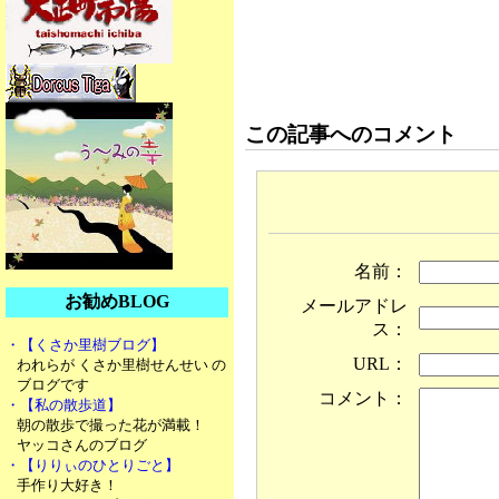
この記事へのコメント
名前：
お勧めBLOG
メールアドレ
ス：
・【くさか里樹ブログ】
URL：
われらが くさか里樹せんせい の
ブログです
コメント：
・【私の散歩道】
朝の散歩で撮った花が満載！
ヤッコさんのブログ
・【りりぃのひとりごと】
手作り大好き！