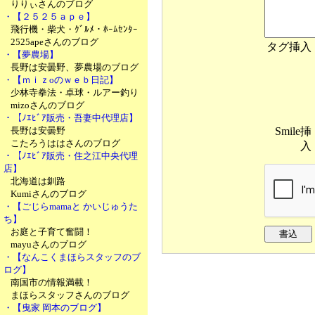
りりぃさんのブログ
・【２５２５ａｐｅ】
飛行機・柴犬・ｸﾞﾙﾒ・ﾎｰﾑｾﾝﾀｰ
2525apeさんのブログ
タグ挿入
・【夢農場】
長野は安曇野、夢農場のブログ
・【ｍｉｚoのｗｅｂ日記】
少林寺拳法・卓球・ルアー釣り
mizoさんのブログ
・【ﾉｴﾋﾞｱ販売・吾妻中代理店】
Smile挿
長野は安曇野
こたろうははさんのブログ
入
・【ﾉｴﾋﾞｱ販売・住之江中央代理
店】
北海道は釧路
Kumiさんのブログ
・【ごじらmamaと かいじゅうた
ち】
お庭と子育て奮闘！
mayuさんのブログ
・【なんこくまほらスタッフのブ
ログ】
南国市の情報満載！
まほらスタッフさんのブログ
・【曳家 岡本のブログ】