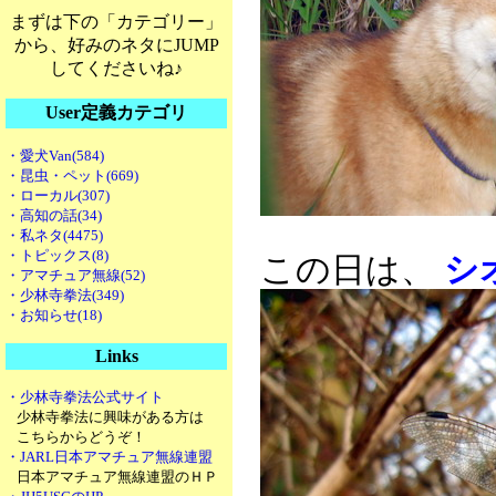
まずは下の「カテゴリー」
から、好みのネタにJUMP
してくださいね♪
User定義カテゴリ
・愛犬Van(584)
・昆虫・ペット(669)
・ローカル(307)
・高知の話(34)
・私ネタ(4475)
・トピックス(8)
この日は、
シ
・アマチュア無線(52)
・少林寺拳法(349)
・お知らせ(18)
Links
・少林寺拳法公式サイト
少林寺拳法に興味がある方は
こちらからどうぞ！
・JARL日本アマチュア無線連盟
日本アマチュア無線連盟のＨＰ