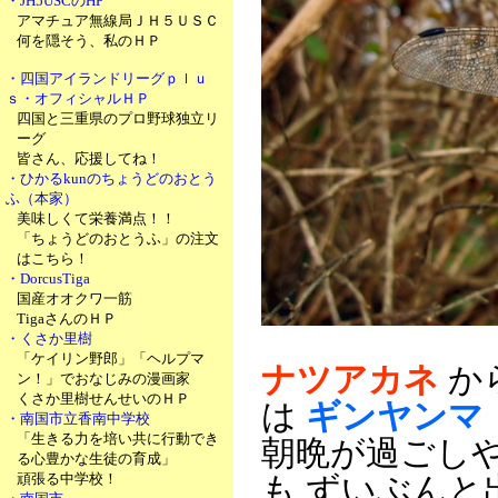
・JH5USCのHP
アマチュア無線局ＪＨ５ＵＳＣ
何を隠そう、私のＨＰ
・四国アイランドリーグｐｌｕ
ｓ・オフィシャルＨＰ
四国と三重県のプロ野球独立リ
ーグ
皆さん、応援してね！
・ひかるkunのちょうどのおとう
ふ（本家）
美味しくて栄養満点！！
「ちょうどのおとうふ」の注文
はこちら！
・DorcusTiga
国産オオクワ一筋
TigaさんのＨＰ
・くさか里樹
「ケイリン野郎」「ヘルプマ
ナツアカネ
か
ン！」でおなじみの漫画家
くさか里樹せんせいのＨＰ
は
ギンヤンマ
・南国市立香南中学校
「生きる力を培い共に行動でき
朝晩が過ごし
る心豊かな生徒の育成」
頑張る中学校！
も ずいぶんと