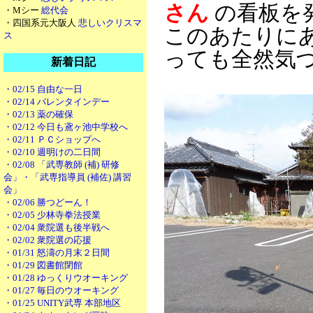
さん
の看板を
・Mシー
総代会
・四国系元大阪人
悲しいクリスマ
このあたりに
ス
っても全然気
新着日記
・02/15 自由な一日
・02/14 バレンタインデー
・02/13 薬の確保
・02/12 今日も鳶ヶ池中学校へ
・02/11 ＰＣショップへ
・02/10 週明けの二日間
・02/08 「武専教師 (補) 研修
会」・「武専指導員 (補佐) 講習
会」
・02/06 勝つどーん！
・02/05 少林寺拳法授業
・02/04 衆院選も後半戦へ
・02/02 衆院選の応援
・01/31 怒濤の月末２日間
・01/29 図書館閉館
・01/28 ゆっくりウオーキング
・01/27 毎日のウオーキング
・01/25 UNITY武専 本部地区