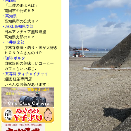
・南国市
「土佐のまほろば」
南国市の公式ＨＰ
・高知県
高知県庁の公式ＨＰ
・JARL高知県支部
日本アマチュア無線連盟
高知県支部のＨＰ
・下井倶楽部
少林寺拳法・釣り・酒が大好き
ＨＯＮＤＡさんのＨＰ
・珈琲 ポルタ
自家焙煎の美味しいコーヒー
カフェもいい感じ♪
・茶専科 ティチャイチャイ
通販 紅茶専門店
いろんなお茶があります！