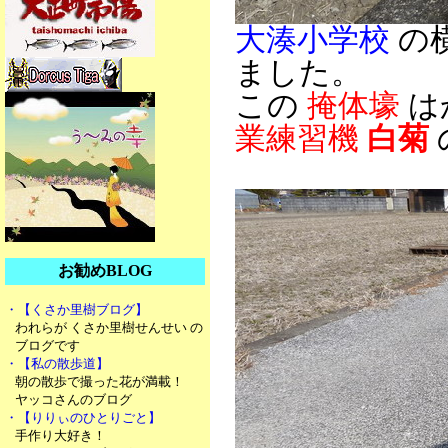
大湊小学校
の
ました。
この
掩体壕
は
業練習機
白菊
お勧めBLOG
・【くさか里樹ブログ】
われらが くさか里樹せんせい の
ブログです
・【私の散歩道】
朝の散歩で撮った花が満載！
ヤッコさんのブログ
・【りりぃのひとりごと】
手作り大好き！