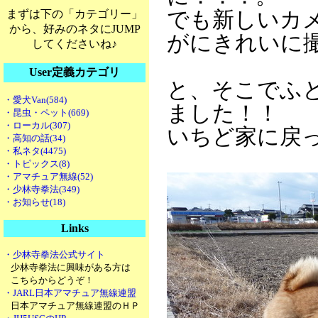
まずは下の「カテゴリー」
でも新しいカ
から、好みのネタにJUMP
がにきれいに
してくださいね♪
User定義カテゴリ
と、そこでふ
・愛犬Van(584)
ました！！
・昆虫・ペット(669)
・ローカル(307)
いちど家に戻
・高知の話(34)
・私ネタ(4475)
・トピックス(8)
・アマチュア無線(52)
・少林寺拳法(349)
・お知らせ(18)
Links
・少林寺拳法公式サイト
少林寺拳法に興味がある方は
こちらからどうぞ！
・JARL日本アマチュア無線連盟
日本アマチュア無線連盟のＨＰ