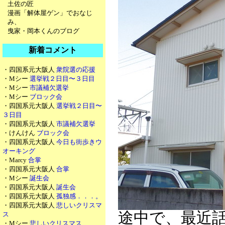
土佐の匠
漫画「解体屋ゲン」でおなじ
み、
曳家・岡本くんのブログ
新着コメント
・四国系元大阪人
衆院選の応援
・Mシー
選挙戦２日目〜３日目
・Mシー
市議補欠選挙
・Mシー
ブロック会
・四国系元大阪人
選挙戦２日目〜
３日目
・四国系元大阪人
市議補欠選挙
・けんけん
ブロック会
・四国系元大阪人
今日も街歩きウ
オーキング
・Marcy
合掌
・四国系元大阪人
合掌
・Mシー
誕生会
・四国系元大阪人
誕生会
・四国系元大阪人
孤独感．．．。
・四国系元大阪人
悲しいクリスマ
途中で、最近
ス
・Mシー
悲しいクリスマス