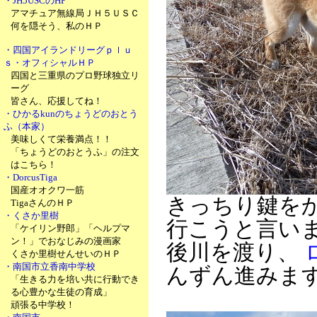
・JH5USCのHP
アマチュア無線局ＪＨ５ＵＳＣ
何を隠そう、私のＨＰ
・四国アイランドリーグｐｌｕ
ｓ・オフィシャルＨＰ
四国と三重県のプロ野球独立リ
ーグ
皆さん、応援してね！
・ひかるkunのちょうどのおとう
ふ（本家）
美味しくて栄養満点！！
「ちょうどのおとうふ」の注文
はこちら！
・DorcusTiga
国産オオクワ一筋
きっちり鍵を
TigaさんのＨＰ
・くさか里樹
行こうと言い
「ケイリン野郎」「ヘルプマ
ン！」でおなじみの漫画家
後川を渡り、
くさか里樹せんせいのＨＰ
・南国市立香南中学校
んずん進みま
「生きる力を培い共に行動でき
る心豊かな生徒の育成」
頑張る中学校！