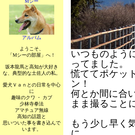
Mシー
アルバム
ようこそ、
いつものよう
「Mシーの部屋」へ！
ってました。
坂本龍馬と高知が大好き
慌ててポケッ
な、典型的な土佐人の私。
ン！
愛犬Ｖａｎとの日常を中心
に
何とか間に合
趣味のクワ ・ カブ
まま撮ること
少林寺拳法
アマチュア無線
高知の話題と
もう少し早く
思いついた事を書き込んで
います。
に．．．。