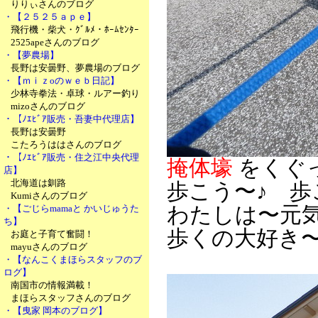
りりぃさんのブログ
・【２５２５ａｐｅ】
飛行機・柴犬・ｸﾞﾙﾒ・ﾎｰﾑｾﾝﾀｰ
2525apeさんのブログ
・【夢農場】
長野は安曇野、夢農場のブログ
・【ｍｉｚoのｗｅｂ日記】
少林寺拳法・卓球・ルアー釣り
mizoさんのブログ
・【ﾉｴﾋﾞｱ販売・吾妻中代理店】
長野は安曇野
こたろうははさんのブログ
・【ﾉｴﾋﾞｱ販売・住之江中央代理
掩体壕
をくぐ
店】
北海道は釧路
歩こう〜♪ 歩
Kumiさんのブログ
・【ごじらmamaと かいじゅうた
わたしは〜元
ち】
歩くの大好き
お庭と子育て奮闘！
mayuさんのブログ
・【なんこくまほらスタッフのブ
ログ】
南国市の情報満載！
まほらスタッフさんのブログ
・【曳家 岡本のブログ】