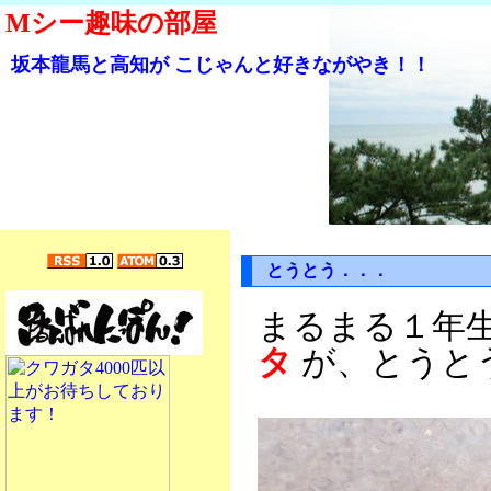
Mシー趣味の部屋
坂本龍馬と高知が こじゃんと好きながやき！！
とうとう．．．
まるまる１年
タ
が、とうとう