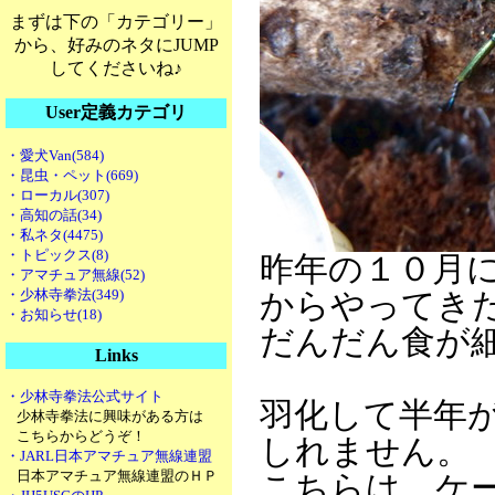
まずは下の「カテゴリー」
から、好みのネタにJUMP
してくださいね♪
User定義カテゴリ
・愛犬Van(584)
・昆虫・ペット(669)
・ローカル(307)
・高知の話(34)
・私ネタ(4475)
・トピックス(8)
昨年の１０月
・アマチュア無線(52)
・少林寺拳法(349)
からやってき
・お知らせ(18)
だんだん食が
Links
・少林寺拳法公式サイト
羽化して半年
少林寺拳法に興味がある方は
こちらからどうぞ！
しれません。
・JARL日本アマチュア無線連盟
日本アマチュア無線連盟のＨＰ
こちらは、ケ