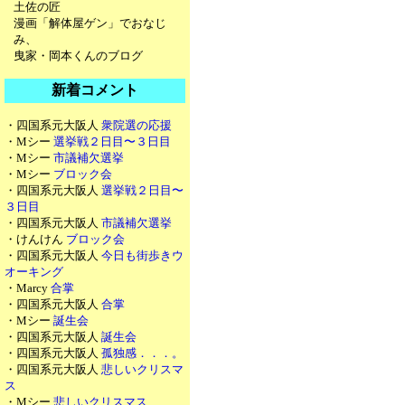
土佐の匠
漫画「解体屋ゲン」でおなじ
み、
曳家・岡本くんのブログ
新着コメント
・四国系元大阪人
衆院選の応援
・Mシー
選挙戦２日目〜３日目
・Mシー
市議補欠選挙
・Mシー
ブロック会
・四国系元大阪人
選挙戦２日目〜
３日目
・四国系元大阪人
市議補欠選挙
・けんけん
ブロック会
・四国系元大阪人
今日も街歩きウ
オーキング
・Marcy
合掌
・四国系元大阪人
合掌
・Mシー
誕生会
・四国系元大阪人
誕生会
・四国系元大阪人
孤独感．．．。
・四国系元大阪人
悲しいクリスマ
ス
・Mシー
悲しいクリスマス