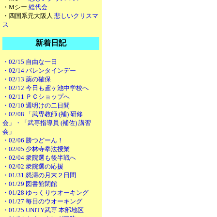
・Mシー
総代会
・四国系元大阪人
悲しいクリスマ
ス
新着日記
・02/15 自由な一日
・02/14 バレンタインデー
・02/13 薬の確保
・02/12 今日も鳶ヶ池中学校へ
・02/11 ＰＣショップへ
・02/10 週明けの二日間
・02/08 「武専教師 (補) 研修
会」・「武専指導員 (補佐) 講習
会」
・02/06 勝つどーん！
・02/05 少林寺拳法授業
・02/04 衆院選も後半戦へ
・02/02 衆院選の応援
・01/31 怒濤の月末２日間
・01/29 図書館閉館
・01/28 ゆっくりウオーキング
・01/27 毎日のウオーキング
・01/25 UNITY武専 本部地区