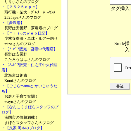
りりぃさんのブログ
・【２５２５ａｐｅ】
タグ挿入
飛行機・柴犬・ｸﾞﾙﾒ・ﾎｰﾑｾﾝﾀｰ
2525apeさんのブログ
・【夢農場】
長野は安曇野、夢農場のブログ
・【ｍｉｚoのｗｅｂ日記】
少林寺拳法・卓球・ルアー釣り
Smile挿
mizoさんのブログ
・【ﾉｴﾋﾞｱ販売・吾妻中代理店】
入
長野は安曇野
こたろうははさんのブログ
・【ﾉｴﾋﾞｱ販売・住之江中央代理
店】
北海道は釧路
Kumiさんのブログ
・【ごじらmamaと かいじゅうた
ち】
お庭と子育て奮闘！
mayuさんのブログ
・【なんこくまほらスタッフのブ
ログ】
南国市の情報満載！
まほらスタッフさんのブログ
・【曳家 岡本のブログ】