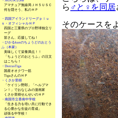
・JH5USCのHP
ら
♂と♀を同居
アマチュア無線局ＪＨ５ＵＳＣ
何を隠そう、私のＨＰ
・四国アイランドリーグｐｌｕ
そのケースを
ｓ・オフィシャルＨＰ
四国と三重県のプロ野球独立リ
ーグ
皆さん、応援してね！
・ひかるkunのちょうどのおとう
ふ（本家）
美味しくて栄養満点！！
「ちょうどのおとうふ」の注文
はこちら！
・DorcusTiga
国産オオクワ一筋
TigaさんのＨＰ
・くさか里樹
「ケイリン野郎」「ヘルプマ
ン！」でおなじみの漫画家
くさか里樹せんせいのＨＰ
・南国市立香南中学校
「生きる力を培い共に行動でき
る心豊かな生徒の育成」
頑張る中学校！