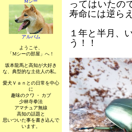
Mシー
ってはいたの
寿命には逆ら
１年と半月、
アルバム
う！！
ようこそ、
「Mシーの部屋」へ！
坂本龍馬と高知が大好き
な、典型的な土佐人の私。
愛犬Ｖａｎとの日常を中心
に
趣味のクワ ・ カブ
少林寺拳法
アマチュア無線
高知の話題と
思いついた事を書き込んで
います。