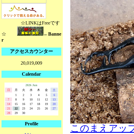
☆LINKはFreeです
☆
←Banne
r
アクセスカウンター
20,019,009
Calendar
2026 Jun
日
月
火
水
木
金
土
1
2
3
4
5
6
7
8
9
10
11
12
13
14
15
16
17
18
19
20
21
22
23
24
25
26
27
28
29
30
Profile
このまえアッ