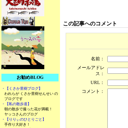
この記事へのコメント
名前：
メールアドレ
ス：
お勧めBLOG
URL：
・【くさか里樹ブログ】
コメント：
われらが くさか里樹せんせい の
ブログです
・【私の散歩道】
朝の散歩で撮った花が満載！
ヤッコさんのブログ
・【りりぃのひとりごと】
手作り大好き！