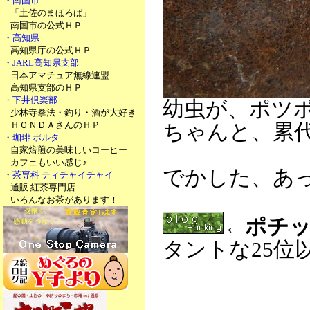
・南国市
「土佐のまほろば」
南国市の公式ＨＰ
・高知県
高知県庁の公式ＨＰ
・JARL高知県支部
日本アマチュア無線連盟
高知県支部のＨＰ
・下井倶楽部
幼虫が、ポツ
少林寺拳法・釣り・酒が大好き
ＨＯＮＤＡさんのＨＰ
ちゃんと、累
・珈琲 ポルタ
自家焙煎の美味しいコーヒー
カフェもいい感じ♪
でかした、あ
・茶専科 ティチャイチャイ
通販 紅茶専門店
いろんなお茶があります！
←ポチッ
タントな25位