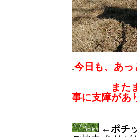
今日も、あっ
.
またまた寒
事に支障があ
←ポチッ