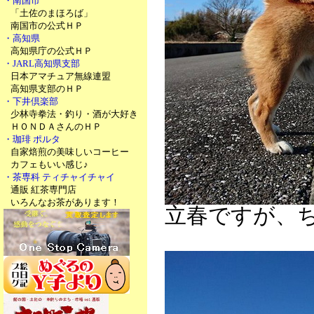
・南国市
「土佐のまほろば」
南国市の公式ＨＰ
・高知県
高知県庁の公式ＨＰ
・JARL高知県支部
日本アマチュア無線連盟
高知県支部のＨＰ
・下井倶楽部
少林寺拳法・釣り・酒が大好き
ＨＯＮＤＡさんのＨＰ
・珈琲 ポルタ
自家焙煎の美味しいコーヒー
カフェもいい感じ♪
・茶専科 ティチャイチャイ
通販 紅茶専門店
いろんなお茶があります！
立春ですが、