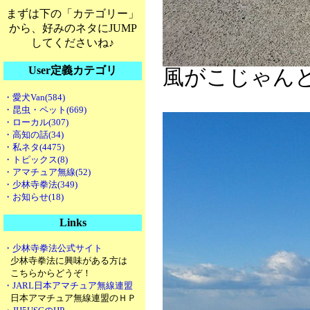
まずは下の「カテゴリー」
から、好みのネタにJUMP
してくださいね♪
User定義カテゴリ
風がこじゃん
・愛犬Van(584)
・昆虫・ペット(669)
・ローカル(307)
・高知の話(34)
・私ネタ(4475)
・トピックス(8)
・アマチュア無線(52)
・少林寺拳法(349)
・お知らせ(18)
Links
・少林寺拳法公式サイト
少林寺拳法に興味がある方は
こちらからどうぞ！
・JARL日本アマチュア無線連盟
日本アマチュア無線連盟のＨＰ