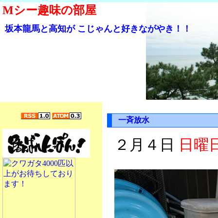
Mシー趣味の部屋
坂本龍馬と高知が こじゃんと好きながやき！！
一斉放水
２月４日
日曜