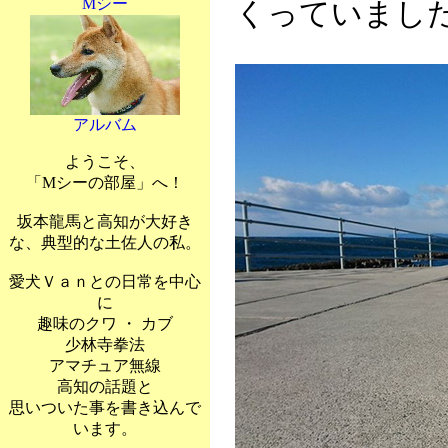
Mシー
くっていまし
アルバム
ようこそ、
「Mシーの部屋」へ！
坂本龍馬と高知が大好き
な、典型的な土佐人の私。
愛犬Ｖａｎとの日常を中心
に
趣味のクワ ・ カブ
少林寺拳法
アマチュア無線
高知の話題と
思いついた事を書き込んで
います。