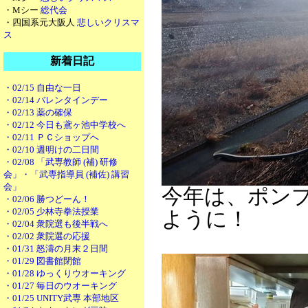
・Mシー
総代会
・四国系元大阪人
悲しいクリスマ
ス
新着日記
・02/15 自由な一日
・02/14 バレンタインデー
・02/13 薬の確保
・02/12 今日も鳶ヶ池中学校へ
・02/11 ＰＣショップへ
・02/10 週明けの二日間
・02/08 「武専教師 (補) 研修
会」・「武専指導員 (補佐) 講習
会」
今年は、ポン
・02/06 勝つどーん！
・02/05 少林寺拳法授業
ように！
・02/04 衆院選も後半戦へ
・02/02 衆院選の応援
・01/31 怒濤の月末２日間
・01/29 図書館閉館
・01/28 ゆっくりウオーキング
・01/27 毎日のウオーキング
・01/25 UNITY武専 本部地区