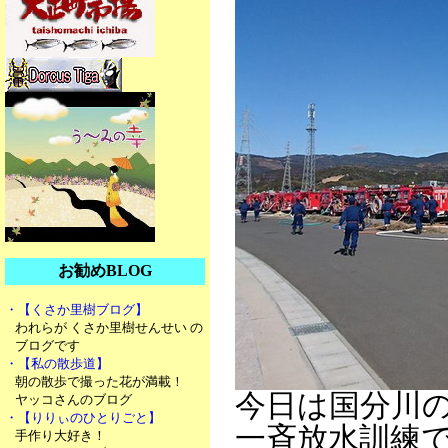
お勧めBLOG
・【くさか里樹ブログ】
われらが くさか里樹せんせい の
ブログです
・【私の散歩道】
朝の散歩で撮った花が満載！
今日は国分川
ヤッコさんのブログ
・【りりぃのひとりごと】
一斉放水訓練
手作り大好き！