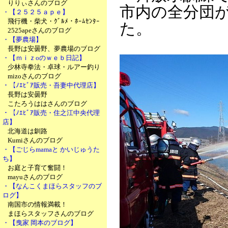
りりぃさんのブログ
市内の全分団
・【２５２５ａｐｅ】
飛行機・柴犬・ｸﾞﾙﾒ・ﾎｰﾑｾﾝﾀｰ
た。
2525apeさんのブログ
・【夢農場】
長野は安曇野、夢農場のブログ
・【ｍｉｚoのｗｅｂ日記】
少林寺拳法・卓球・ルアー釣り
mizoさんのブログ
・【ﾉｴﾋﾞｱ販売・吾妻中代理店】
長野は安曇野
こたろうははさんのブログ
・【ﾉｴﾋﾞｱ販売・住之江中央代理
店】
北海道は釧路
Kumiさんのブログ
・【ごじらmamaと かいじゅうた
ち】
お庭と子育て奮闘！
mayuさんのブログ
・【なんこくまほらスタッフのブ
ログ】
南国市の情報満載！
まほらスタッフさんのブログ
・【曳家 岡本のブログ】