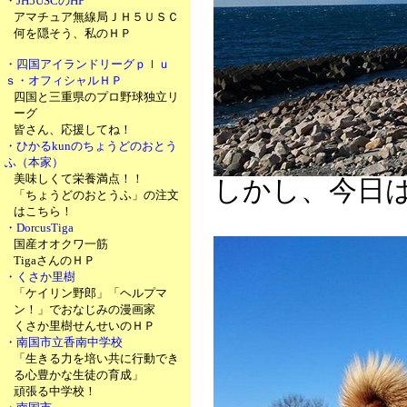
・JH5USCのHP
アマチュア無線局ＪＨ５ＵＳＣ
何を隠そう、私のＨＰ
・四国アイランドリーグｐｌｕ
ｓ・オフィシャルＨＰ
四国と三重県のプロ野球独立リ
ーグ
皆さん、応援してね！
・ひかるkunのちょうどのおとう
ふ（本家）
美味しくて栄養満点！！
しかし、今日
「ちょうどのおとうふ」の注文
はこちら！
・DorcusTiga
国産オオクワ一筋
TigaさんのＨＰ
・くさか里樹
「ケイリン野郎」「ヘルプマ
ン！」でおなじみの漫画家
くさか里樹せんせいのＨＰ
・南国市立香南中学校
「生きる力を培い共に行動でき
る心豊かな生徒の育成」
頑張る中学校！