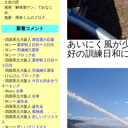
土佐の匠
漫画「解体屋ゲン」でおなじ
み、
曳家・岡本くんのブログ
新着コメント
・四国系元大阪人
衆院選の応援
あいにく風が
・Mシー
選挙戦２日目〜３日目
・Mシー
市議補欠選挙
好の訓練日和
・Mシー
ブロック会
・四国系元大阪人
選挙戦２日目〜
３日目
・四国系元大阪人
市議補欠選挙
・けんけん
ブロック会
・四国系元大阪人
今日も街歩きウ
オーキング
・Marcy
合掌
・四国系元大阪人
合掌
・Mシー
誕生会
・四国系元大阪人
誕生会
・四国系元大阪人
孤独感．．．。
・四国系元大阪人
悲しいクリスマ
ス
・Mシー
悲しいクリスマス