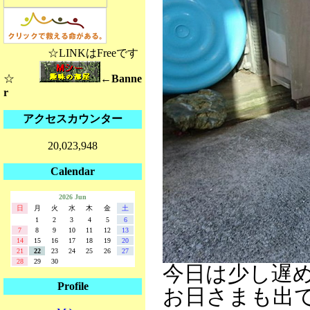
☆LINKはFreeです
☆
←Banne
r
アクセスカウンター
20,023,948
Calendar
2026 Jun
日
月
火
水
木
金
土
1
2
3
4
5
6
7
8
9
10
11
12
13
14
15
16
17
18
19
20
21
22
23
24
25
26
27
28
29
30
今日は少し遅
Profile
お日さまも出