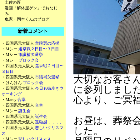
土佐の匠
漫画「解体屋ゲン」でおなじ
み、
曳家・岡本くんのブログ
新着コメント
・四国系元大阪人
衆院選の応援
・Mシー
選挙戦２日目〜３日目
・Mシー
市議補欠選挙
・Mシー
ブロック会
・四国系元大阪人
選挙戦２日目〜
３日目
大切なお客さ
・四国系元大阪人
市議補欠選挙
・けんけん
ブロック会
に参列しまし
・四国系元大阪人
今日も街歩きウ
オーキング
心より、ご冥
・Marcy
合掌
・四国系元大阪人
合掌
・Mシー
誕生会
・四国系元大阪人
誕生会
お昼は、葬祭
・四国系元大阪人
孤独感．．．。
・四国系元大阪人
悲しいクリスマ
した。
ス
・Mシー
悲しいクリスマス