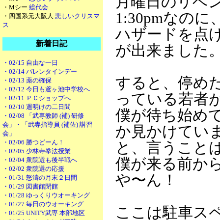
月曜日のリベ
・Mシー
総代会
1:30pmなの
・四国系元大阪人
悲しいクリスマ
ス
ハザードを点け
新着日記
が出来ました
・02/15 自由な一日
・02/14 バレンタインデー
すると、停め
・02/13 薬の確保
・02/12 今日も鳶ヶ池中学校へ
っている若者
・02/11 ＰＣショップへ
・02/10 週明けの二日間
僕が待ち始め
・02/08 「武専教師 (補) 研修
会」・「武専指導員 (補佐) 講習
か見かけてい
会」
・02/06 勝つどーん！
と、言うこと
・02/05 少林寺拳法授業
僕が来る前か
・02/04 衆院選も後半戦へ
・02/02 衆院選の応援
や〜ん！
・01/31 怒濤の月末２日間
・01/29 図書館閉館
・01/28 ゆっくりウオーキング
・01/27 毎日のウオーキング
ここは駐車ス
・01/25 UNITY武専 本部地区