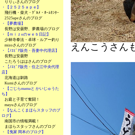
りりぃさんのブログ
・【２５２５ａｐｅ】
飛行機・柴犬・ｸﾞﾙﾒ・ﾎｰﾑｾﾝﾀｰ
2525apeさんのブログ
・【夢農場】
長野は安曇野、夢農場のブログ
・【ｍｉｚoのｗｅｂ日記】
少林寺拳法・卓球・ルアー釣り
えんこうさん
mizoさんのブログ
・【ﾉｴﾋﾞｱ販売・吾妻中代理店】
長野は安曇野
こたろうははさんのブログ
・【ﾉｴﾋﾞｱ販売・住之江中央代理
店】
北海道は釧路
Kumiさんのブログ
・【ごじらmamaと かいじゅうた
ち】
お庭と子育て奮闘！
mayuさんのブログ
・【なんこくまほらスタッフのブ
ログ】
南国市の情報満載！
まほらスタッフさんのブログ
・【曳家 岡本のブログ】