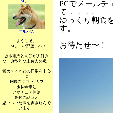
Mシー
PCでメール
て．．．。
ゆっくり朝食を
す。
アルバム
ようこそ、
お待たせ〜！
「Mシーの部屋」へ！
坂本龍馬と高知が大好き
な、典型的な土佐人の私。
愛犬Ｖａｎとの日常を中心
に
趣味のクワ ・ カブ
少林寺拳法
アマチュア無線
高知の話題と
思いついた事を書き込んで
います。