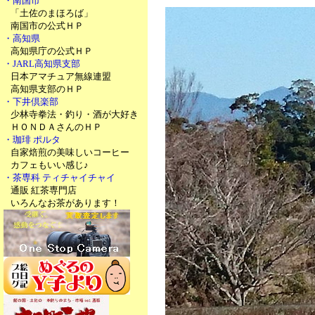
・南国市
「土佐のまほろば」
南国市の公式ＨＰ
・高知県
高知県庁の公式ＨＰ
・JARL高知県支部
日本アマチュア無線連盟
高知県支部のＨＰ
・下井倶楽部
少林寺拳法・釣り・酒が大好き
ＨＯＮＤＡさんのＨＰ
・珈琲 ポルタ
自家焙煎の美味しいコーヒー
カフェもいい感じ♪
・茶専科 ティチャイチャイ
通販 紅茶専門店
いろんなお茶があります！