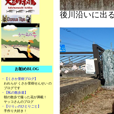
後川沿いに出
お勧めBLOG
・【くさか里樹ブログ】
われらが くさか里樹せんせい の
ブログです
・【私の散歩道】
朝の散歩で撮った花が満載！
ヤッコさんのブログ
・【りりぃのひとりごと】
手作り大好き！