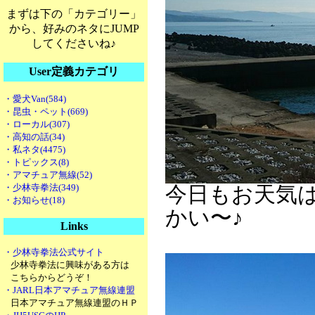
まずは下の「カテゴリー」
から、好みのネタにJUMP
してくださいね♪
User定義カテゴリ
・愛犬Van(584)
・昆虫・ペット(669)
・ローカル(307)
・高知の話(34)
・私ネタ(4475)
・トピックス(8)
・アマチュア無線(52)
・少林寺拳法(349)
今日もお天気
・お知らせ(18)
かい〜♪
Links
・少林寺拳法公式サイト
少林寺拳法に興味がある方は
こちらからどうぞ！
・JARL日本アマチュア無線連盟
日本アマチュア無線連盟のＨＰ