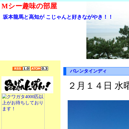
Mシー趣味の部屋
坂本龍馬と高知が こじゃんと好きながやき！！
バレンタインディ
２月１４日 水