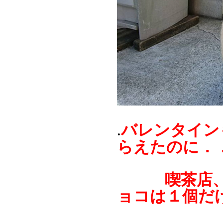
バレンタイン
.
らえたのに．
喫茶店、保
ョコは１個だ