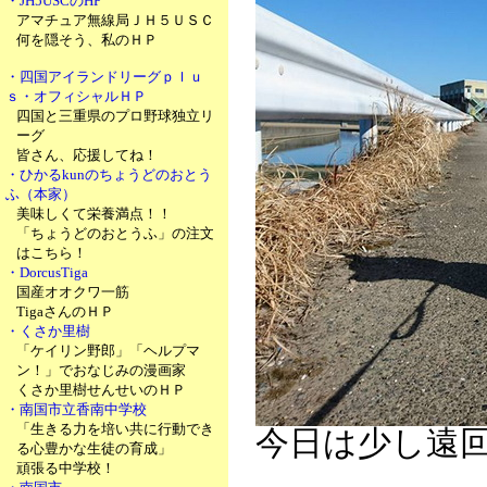
・JH5USCのHP
アマチュア無線局ＪＨ５ＵＳＣ
何を隠そう、私のＨＰ
・四国アイランドリーグｐｌｕ
ｓ・オフィシャルＨＰ
四国と三重県のプロ野球独立リ
ーグ
皆さん、応援してね！
・ひかるkunのちょうどのおとう
ふ（本家）
美味しくて栄養満点！！
「ちょうどのおとうふ」の注文
はこちら！
・DorcusTiga
国産オオクワ一筋
TigaさんのＨＰ
・くさか里樹
「ケイリン野郎」「ヘルプマ
ン！」でおなじみの漫画家
くさか里樹せんせいのＨＰ
・南国市立香南中学校
「生きる力を培い共に行動でき
今日は少し遠
る心豊かな生徒の育成」
頑張る中学校！