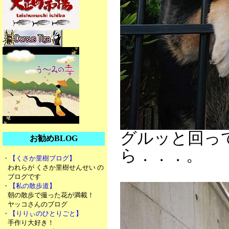
グルッと回っ
お勧めBLOG
ら．．．。
・【くさか里樹ブログ】
われらが くさか里樹せんせい の
ブログです
・【私の散歩道】
朝の散歩で撮った花が満載！
ヤッコさんのブログ
・【りりぃのひとりごと】
手作り大好き！