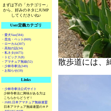
まずは下の「カテゴリー」
から、好みのネタにJUMP
してくださいね♪
User定義カテゴリ
・愛犬Van(584)
・昆虫・ペット(669)
・ローカル(307)
・高知の話(34)
・私ネタ(4475)
・トピックス(8)
散歩道には、
・アマチュア無線(52)
・少林寺拳法(349)
・お知らせ(18)
Links
・少林寺拳法公式サイト
少林寺拳法に興味がある方は
こちらからどうぞ！
・JARL日本アマチュア無線連盟
日本アマチュア無線連盟のＨＰ