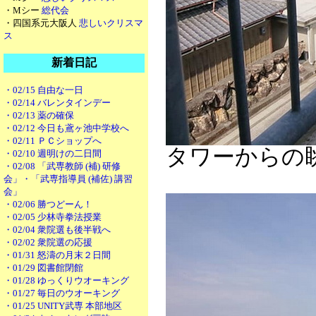
・Mシー
総代会
・四国系元大阪人
悲しいクリスマ
ス
新着日記
・02/15 自由な一日
・02/14 バレンタインデー
・02/13 薬の確保
・02/12 今日も鳶ヶ池中学校へ
・02/11 ＰＣショップへ
タワーからの
・02/10 週明けの二日間
・02/08 「武専教師 (補) 研修
会」・「武専指導員 (補佐) 講習
会」
・02/06 勝つどーん！
・02/05 少林寺拳法授業
・02/04 衆院選も後半戦へ
・02/02 衆院選の応援
・01/31 怒濤の月末２日間
・01/29 図書館閉館
・01/28 ゆっくりウオーキング
・01/27 毎日のウオーキング
・01/25 UNITY武専 本部地区