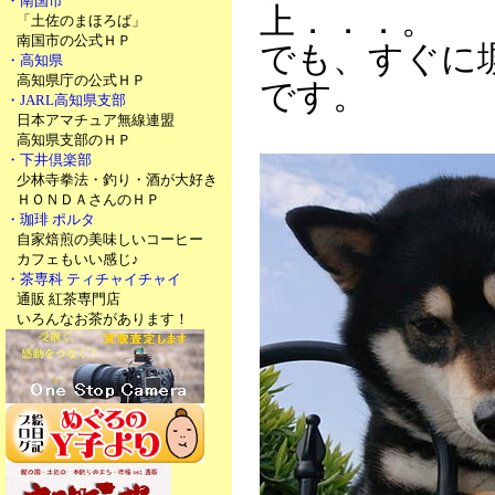
・南国市
上．．．。
「土佐のまほろば」
南国市の公式ＨＰ
でも、すぐに
・高知県
高知県庁の公式ＨＰ
です。
・JARL高知県支部
日本アマチュア無線連盟
高知県支部のＨＰ
・下井倶楽部
少林寺拳法・釣り・酒が大好き
ＨＯＮＤＡさんのＨＰ
・珈琲 ポルタ
自家焙煎の美味しいコーヒー
カフェもいい感じ♪
・茶専科 ティチャイチャイ
通販 紅茶専門店
いろんなお茶があります！