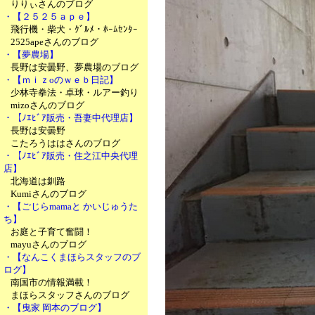
りりぃさんのブログ
・【２５２５ａｐｅ】
飛行機・柴犬・ｸﾞﾙﾒ・ﾎｰﾑｾﾝﾀｰ
2525apeさんのブログ
・【夢農場】
長野は安曇野、夢農場のブログ
・【ｍｉｚoのｗｅｂ日記】
少林寺拳法・卓球・ルアー釣り
mizoさんのブログ
・【ﾉｴﾋﾞｱ販売・吾妻中代理店】
長野は安曇野
こたろうははさんのブログ
・【ﾉｴﾋﾞｱ販売・住之江中央代理
店】
北海道は釧路
Kumiさんのブログ
・【ごじらmamaと かいじゅうた
ち】
お庭と子育て奮闘！
mayuさんのブログ
・【なんこくまほらスタッフのブ
ログ】
南国市の情報満載！
まほらスタッフさんのブログ
・【曳家 岡本のブログ】