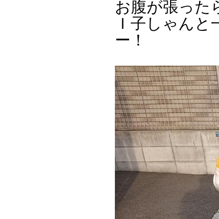
お腹が張った
Ｉ子しゃんと
ー！