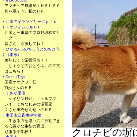
・JH5USCのHP
アマチュア無線局ＪＨ５ＵＳＣ
何を隠そう、私のＨＰ
・四国アイランドリーグｐｌｕ
ｓ・オフィシャルＨＰ
四国と三重県のプロ野球独立リ
ーグ
皆さん、応援してね！
・ひかるkunのちょうどのおとう
ふ（本家）
美味しくて栄養満点！！
「ちょうどのおとうふ」の注文
はこちら！
・DorcusTiga
国産オオクワ一筋
TigaさんのＨＰ
・くさか里樹
「ケイリン野郎」「ヘルプマ
ン！」でおなじみの漫画家
くさか里樹せんせいのＨＰ
・南国市立香南中学校
「生きる力を培い共に行動でき
る心豊かな生徒の育成」
クロチビの塀
頑張る中学校！