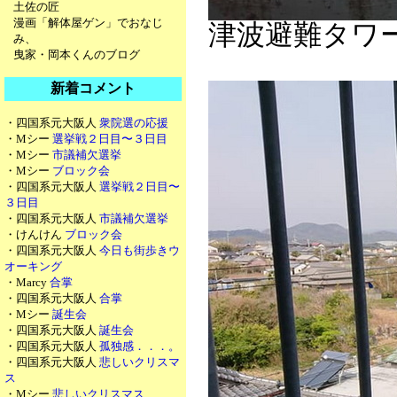
土佐の匠
漫画「解体屋ゲン」でおなじ
津波避難タワ
み、
曳家・岡本くんのブログ
新着コメント
・四国系元大阪人
衆院選の応援
・Mシー
選挙戦２日目〜３日目
・Mシー
市議補欠選挙
・Mシー
ブロック会
・四国系元大阪人
選挙戦２日目〜
３日目
・四国系元大阪人
市議補欠選挙
・けんけん
ブロック会
・四国系元大阪人
今日も街歩きウ
オーキング
・Marcy
合掌
・四国系元大阪人
合掌
・Mシー
誕生会
・四国系元大阪人
誕生会
・四国系元大阪人
孤独感．．．。
・四国系元大阪人
悲しいクリスマ
ス
・Mシー
悲しいクリスマス