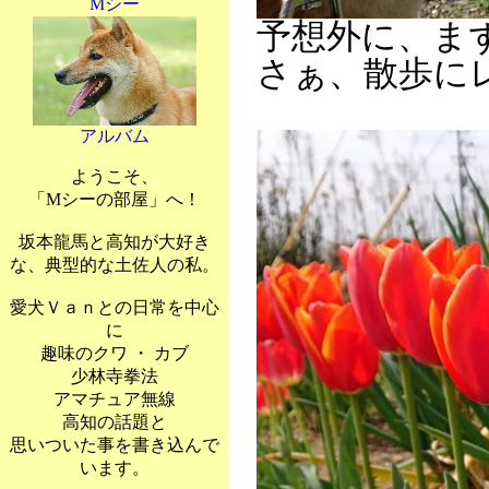
Mシー
予想外に、ま
さぁ、散歩に
アルバム
ようこそ、
「Mシーの部屋」へ！
坂本龍馬と高知が大好き
な、典型的な土佐人の私。
愛犬Ｖａｎとの日常を中心
に
趣味のクワ ・ カブ
少林寺拳法
アマチュア無線
高知の話題と
思いついた事を書き込んで
います。