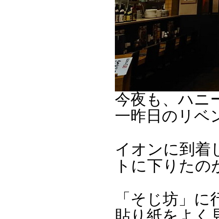
今夜も、ハニ
一昨日のリベ
イオンに到着
トに下りたのが
「そじ坊」に
貼り紙をよく見