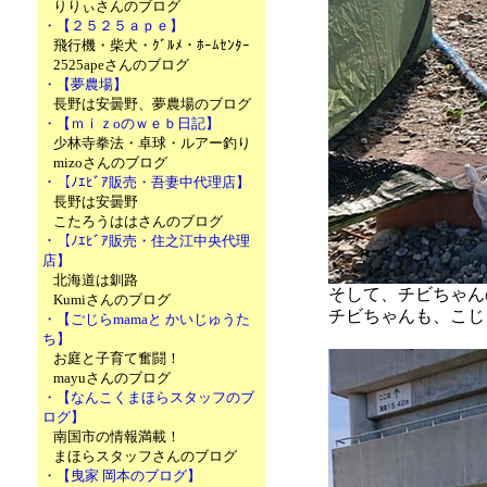
りりぃさんのブログ
・【２５２５ａｐｅ】
飛行機・柴犬・ｸﾞﾙﾒ・ﾎｰﾑｾﾝﾀｰ
2525apeさんのブログ
・【夢農場】
長野は安曇野、夢農場のブログ
・【ｍｉｚoのｗｅｂ日記】
少林寺拳法・卓球・ルアー釣り
mizoさんのブログ
・【ﾉｴﾋﾞｱ販売・吾妻中代理店】
長野は安曇野
こたろうははさんのブログ
・【ﾉｴﾋﾞｱ販売・住之江中央代理
店】
北海道は釧路
そして、チビちゃん
Kumiさんのブログ
チビちゃんも、こじ
・【ごじらmamaと かいじゅうた
ち】
お庭と子育て奮闘！
mayuさんのブログ
・【なんこくまほらスタッフのブ
ログ】
南国市の情報満載！
まほらスタッフさんのブログ
・【曳家 岡本のブログ】