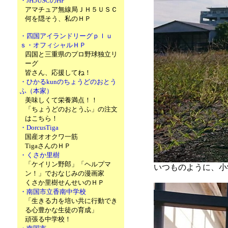
・JH5USCのHP
アマチュア無線局ＪＨ５ＵＳＣ
何を隠そう、私のＨＰ
・四国アイランドリーグｐｌｕ
ｓ・オフィシャルＨＰ
四国と三重県のプロ野球独立リ
ーグ
皆さん、応援してね！
・ひかるkunのちょうどのおとう
ふ（本家）
美味しくて栄養満点！！
「ちょうどのおとうふ」の注文
はこちら！
・DorcusTiga
国産オオクワ一筋
TigaさんのＨＰ
・くさか里樹
「ケイリン野郎」「ヘルプマ
いつものように、小
ン！」でおなじみの漫画家
くさか里樹せんせいのＨＰ
・南国市立香南中学校
「生きる力を培い共に行動でき
る心豊かな生徒の育成」
頑張る中学校！