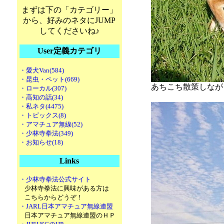
まずは下の「カテゴリー」
から、好みのネタにJUMP
してくださいね♪
User定義カテゴリ
・愛犬Van(584)
・昆虫・ペット(669)
あちこち散策しなが
・ローカル(307)
・高知の話(34)
・私ネタ(4475)
・トピックス(8)
・アマチュア無線(52)
・少林寺拳法(349)
・お知らせ(18)
Links
・少林寺拳法公式サイト
少林寺拳法に興味がある方は
こちらからどうぞ！
・JARL日本アマチュア無線連盟
日本アマチュア無線連盟のＨＰ