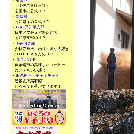
・南国市
「土佐のまほろば」
南国市の公式ＨＰ
・高知県
高知県庁の公式ＨＰ
・JARL高知県支部
日本アマチュア無線連盟
高知県支部のＨＰ
・下井倶楽部
少林寺拳法・釣り・酒が大好き
ＨＯＮＤＡさんのＨＰ
・珈琲 ポルタ
自家焙煎の美味しいコーヒー
カフェもいい感じ♪
・茶専科 ティチャイチャイ
通販 紅茶専門店
いろんなお茶があります！