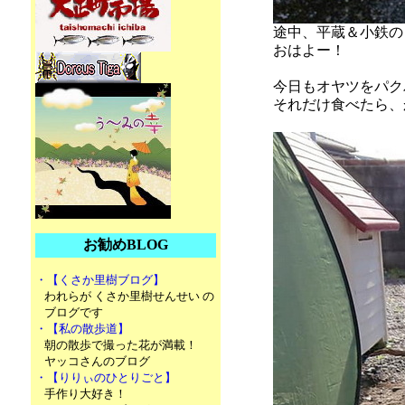
途中、平蔵＆小鉄の
おはよー！
今日もオヤツをパク
それだけ食べたら、
お勧めBLOG
・【くさか里樹ブログ】
われらが くさか里樹せんせい の
ブログです
・【私の散歩道】
朝の散歩で撮った花が満載！
ヤッコさんのブログ
・【りりぃのひとりごと】
手作り大好き！