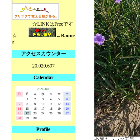
☆LINKはFreeです
☆
←Banne
r
アクセスカウンター
20,020,697
Calendar
2026 Jun
日
月
火
水
木
金
土
1
2
3
4
5
6
7
8
9
10
11
12
13
14
15
16
17
18
19
20
21
22
23
24
25
26
27
28
29
30
Profile
今朝もいいお天気、