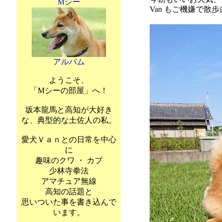
Mシー
Van もご機嫌で散
アルバム
ようこそ、
「Mシーの部屋」へ！
坂本龍馬と高知が大好き
な、典型的な土佐人の私。
愛犬Ｖａｎとの日常を中心
に
趣味のクワ ・ カブ
少林寺拳法
アマチュア無線
高知の話題と
思いついた事を書き込んで
います。