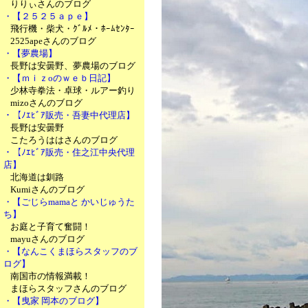
りりぃさんのブログ
・【２５２５ａｐｅ】
飛行機・柴犬・ｸﾞﾙﾒ・ﾎｰﾑｾﾝﾀｰ
2525apeさんのブログ
・【夢農場】
長野は安曇野、夢農場のブログ
・【ｍｉｚoのｗｅｂ日記】
少林寺拳法・卓球・ルアー釣り
mizoさんのブログ
・【ﾉｴﾋﾞｱ販売・吾妻中代理店】
長野は安曇野
こたろうははさんのブログ
・【ﾉｴﾋﾞｱ販売・住之江中央代理
店】
北海道は釧路
Kumiさんのブログ
・【ごじらmamaと かいじゅうた
ち】
お庭と子育て奮闘！
mayuさんのブログ
・【なんこくまほらスタッフのブ
ログ】
南国市の情報満載！
まほらスタッフさんのブログ
・【曳家 岡本のブログ】