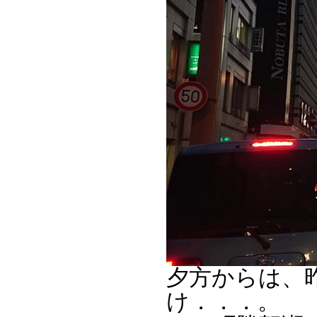
夕方からは、昨
け．．．。