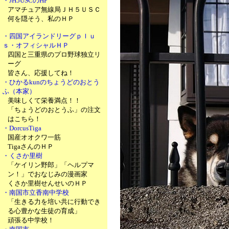
・JH5USCのHP
アマチュア無線局ＪＨ５ＵＳＣ
何を隠そう、私のＨＰ
・四国アイランドリーグｐｌｕ
ｓ・オフィシャルＨＰ
四国と三重県のプロ野球独立リ
ーグ
皆さん、応援してね！
・ひかるkunのちょうどのおとう
ふ（本家）
美味しくて栄養満点！！
「ちょうどのおとうふ」の注文
はこちら！
・DorcusTiga
国産オオクワ一筋
TigaさんのＨＰ
・くさか里樹
「ケイリン野郎」「ヘルプマ
ン！」でおなじみの漫画家
くさか里樹せんせいのＨＰ
・南国市立香南中学校
「生きる力を培い共に行動でき
る心豊かな生徒の育成」
頑張る中学校！