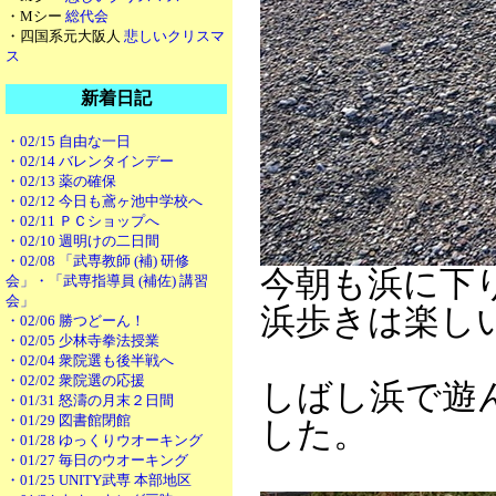
・Mシー
総代会
・四国系元大阪人
悲しいクリスマ
ス
新着日記
・02/15 自由な一日
・02/14 バレンタインデー
・02/13 薬の確保
・02/12 今日も鳶ヶ池中学校へ
・02/11 ＰＣショップへ
・02/10 週明けの二日間
・02/08 「武専教師 (補) 研修
今朝も浜に下
会」・「武専指導員 (補佐) 講習
会」
浜歩きは楽し
・02/06 勝つどーん！
・02/05 少林寺拳法授業
・02/04 衆院選も後半戦へ
・02/02 衆院選の応援
しばし浜で遊
・01/31 怒濤の月末２日間
・01/29 図書館閉館
した。
・01/28 ゆっくりウオーキング
・01/27 毎日のウオーキング
・01/25 UNITY武専 本部地区