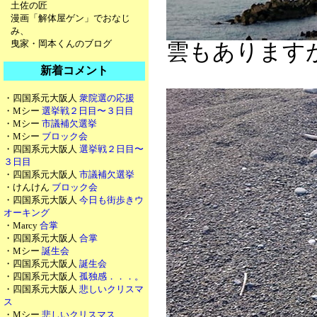
土佐の匠
漫画「解体屋ゲン」でおなじ
み、
曳家・岡本くんのブログ
雲もあります
新着コメント
・四国系元大阪人
衆院選の応援
・Mシー
選挙戦２日目〜３日目
・Mシー
市議補欠選挙
・Mシー
ブロック会
・四国系元大阪人
選挙戦２日目〜
３日目
・四国系元大阪人
市議補欠選挙
・けんけん
ブロック会
・四国系元大阪人
今日も街歩きウ
オーキング
・Marcy
合掌
・四国系元大阪人
合掌
・Mシー
誕生会
・四国系元大阪人
誕生会
・四国系元大阪人
孤独感．．．。
・四国系元大阪人
悲しいクリスマ
ス
・Mシー
悲しいクリスマス