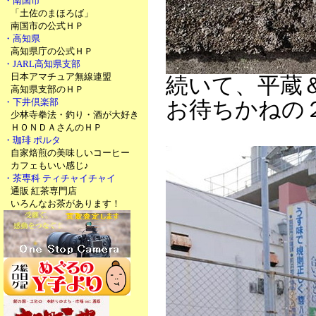
・南国市
「土佐のまほろば」
南国市の公式ＨＰ
・高知県
高知県庁の公式ＨＰ
・JARL高知県支部
日本アマチュア無線連盟
続いて、平蔵
高知県支部のＨＰ
・下井倶楽部
お待ちかねの
少林寺拳法・釣り・酒が大好き
ＨＯＮＤＡさんのＨＰ
・珈琲 ポルタ
自家焙煎の美味しいコーヒー
カフェもいい感じ♪
・茶専科 ティチャイチャイ
通販 紅茶専門店
いろんなお茶があります！