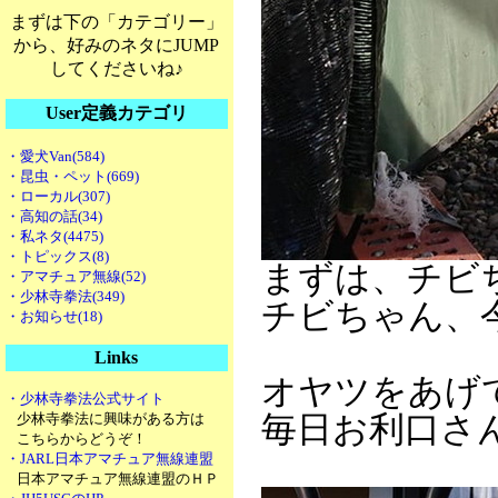
まずは下の「カテゴリー」
から、好みのネタにJUMP
してくださいね♪
User定義カテゴリ
・愛犬Van(584)
・昆虫・ペット(669)
・ローカル(307)
・高知の話(34)
・私ネタ(4475)
・トピックス(8)
まずは、チビ
・アマチュア無線(52)
・少林寺拳法(349)
チビちゃん、
・お知らせ(18)
Links
オヤツをあげ
・少林寺拳法公式サイト
少林寺拳法に興味がある方は
毎日お利口さ
こちらからどうぞ！
・JARL日本アマチュア無線連盟
日本アマチュア無線連盟のＨＰ