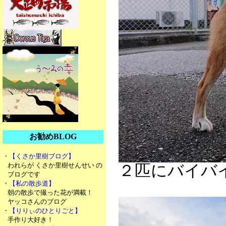
お勧めBLOG
・【くさか里樹ブログ】
われらが くさか里樹せんせい の
２匹にバイバ
ブログです
・【私の散歩道】
朝の散歩で撮った花が満載！
ヤッコさんのブログ
・【りりぃのひとりごと】
手作り大好き！