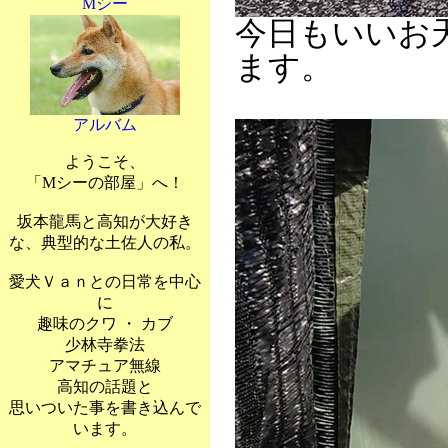
Mシー
今日もいいお
ます。
アルバム
ようこそ、
「Mシーの部屋」へ！
坂本龍馬と高知が大好き
な、典型的な土佐人の私。
愛犬Ｖａｎとの日常を中心
に
趣味のクワ ・ カブ
少林寺拳法
アマチュア無線
高知の話題と
思いついた事を書き込んで
います。