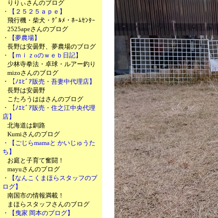
りりぃさんのブログ
・【２５２５ａｐｅ】
飛行機・柴犬・ｸﾞﾙﾒ・ﾎｰﾑｾﾝﾀｰ
2525apeさんのブログ
・【夢農場】
長野は安曇野、夢農場のブログ
・【ｍｉｚoのｗｅｂ日記】
少林寺拳法・卓球・ルアー釣り
mizoさんのブログ
・【ﾉｴﾋﾞｱ販売・吾妻中代理店】
長野は安曇野
こたろうははさんのブログ
・【ﾉｴﾋﾞｱ販売・住之江中央代理
店】
北海道は釧路
Kumiさんのブログ
・【ごじらmamaと かいじゅうた
ち】
お庭と子育て奮闘！
mayuさんのブログ
・【なんこくまほらスタッフのブ
ログ】
南国市の情報満載！
まほらスタッフさんのブログ
・【曳家 岡本のブログ】