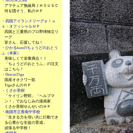
・JH5USCのHP
アマチュア無線局ＪＨ５ＵＳＣ
何を隠そう、私のＨＰ
・四国アイランドリーグｐｌｕ
ｓ・オフィシャルＨＰ
四国と三重県のプロ野球独立リ
ーグ
皆さん、応援してね！
・ひかるkunのちょうどのおとう
ふ（本家）
美味しくて栄養満点！！
「ちょうどのおとうふ」の注文
はこちら！
・DorcusTiga
国産オオクワ一筋
TigaさんのＨＰ
・くさか里樹
「ケイリン野郎」「ヘルプマ
ン！」でおなじみの漫画家
くさか里樹せんせいのＨＰ
・南国市立香南中学校
「生きる力を培い共に行動でき
る心豊かな生徒の育成」
頑張る中学校！