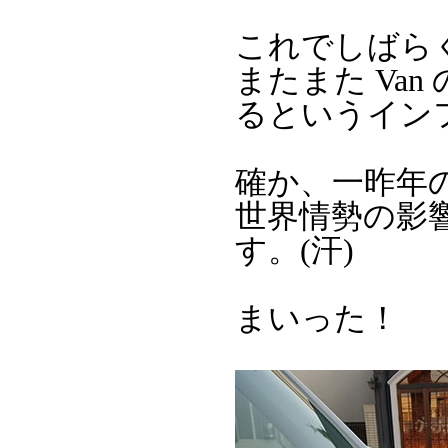
これでしばら
またまた Va
るというイン
確か、一昨年
世界情勢の影
す。(汗)
まいった！