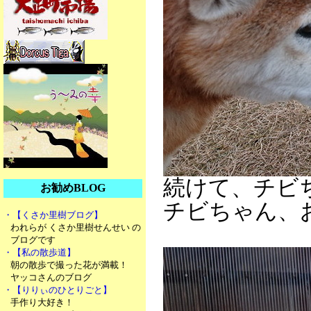
続けて、チビ
お勧めBLOG
チビちゃん、
・【くさか里樹ブログ】
われらが くさか里樹せんせい の
ブログです
・【私の散歩道】
朝の散歩で撮った花が満載！
ヤッコさんのブログ
・【りりぃのひとりごと】
手作り大好き！