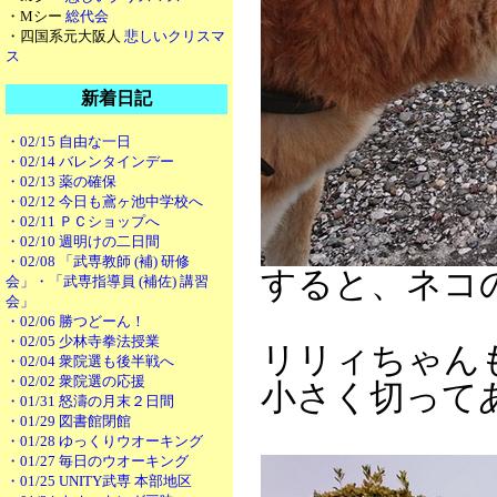
・Mシー
総代会
・四国系元大阪人
悲しいクリスマ
ス
新着日記
・02/15 自由な一日
・02/14 バレンタインデー
・02/13 薬の確保
・02/12 今日も鳶ヶ池中学校へ
・02/11 ＰＣショップへ
・02/10 週明けの二日間
・02/08 「武専教師 (補) 研修
すると、ネコ
会」・「武専指導員 (補佐) 講習
会」
・02/06 勝つどーん！
・02/05 少林寺拳法授業
リリィちゃん
・02/04 衆院選も後半戦へ
・02/02 衆院選の応援
小さく切って
・01/31 怒濤の月末２日間
・01/29 図書館閉館
・01/28 ゆっくりウオーキング
・01/27 毎日のウオーキング
・01/25 UNITY武専 本部地区