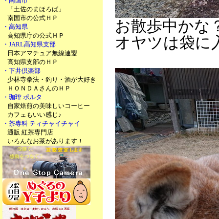
・南国市
「土佐のまほろば」
南国市の公式ＨＰ
お散歩中かな
・高知県
高知県庁の公式ＨＰ
オヤツは袋に
・JARL高知県支部
日本アマチュア無線連盟
高知県支部のＨＰ
・下井倶楽部
少林寺拳法・釣り・酒が大好き
ＨＯＮＤＡさんのＨＰ
・珈琲 ポルタ
自家焙煎の美味しいコーヒー
カフェもいい感じ♪
・茶専科 ティチャイチャイ
通販 紅茶専門店
いろんなお茶があります！