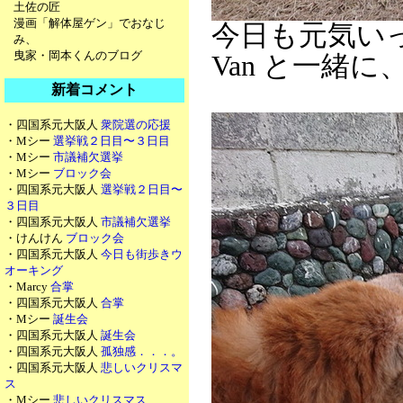
土佐の匠
漫画「解体屋ゲン」でおなじ
今日も元気い
み、
曳家・岡本くんのブログ
Van と一緒
新着コメント
・四国系元大阪人
衆院選の応援
・Mシー
選挙戦２日目〜３日目
・Mシー
市議補欠選挙
・Mシー
ブロック会
・四国系元大阪人
選挙戦２日目〜
３日目
・四国系元大阪人
市議補欠選挙
・けんけん
ブロック会
・四国系元大阪人
今日も街歩きウ
オーキング
・Marcy
合掌
・四国系元大阪人
合掌
・Mシー
誕生会
・四国系元大阪人
誕生会
・四国系元大阪人
孤独感．．．。
・四国系元大阪人
悲しいクリスマ
ス
・Mシー
悲しいクリスマス