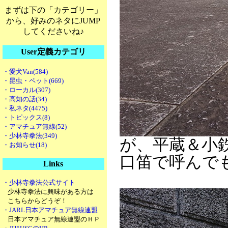
まずは下の「カテゴリー」
から、好みのネタにJUMP
してくださいね♪
User定義カテゴリ
・愛犬Van(584)
・昆虫・ペット(669)
・ローカル(307)
・高知の話(34)
・私ネタ(4475)
・トピックス(8)
・アマチュア無線(52)
・少林寺拳法(349)
が、平蔵＆小
・お知らせ(18)
口笛で呼んで
Links
・少林寺拳法公式サイト
少林寺拳法に興味がある方は
こちらからどうぞ！
・JARL日本アマチュア無線連盟
日本アマチュア無線連盟のＨＰ