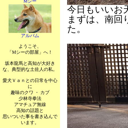
Mシー
今日もいいお
まずは、南回
た。
アルバム
ようこそ、
「Mシーの部屋」へ！
坂本龍馬と高知が大好き
な、典型的な土佐人の私。
愛犬Ｖａｎとの日常を中心
に
趣味のクワ ・ カブ
少林寺拳法
アマチュア無線
高知の話題と
思いついた事を書き込んで
います。