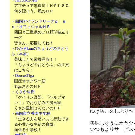
・JH5USCのHP
アマチュア無線局ＪＨ５ＵＳＣ
何を隠そう、私のＨＰ
・四国アイランドリーグｐｌｕ
ｓ・オフィシャルＨＰ
四国と三重県のプロ野球独立リ
ーグ
皆さん、応援してね！
・ひかるkunのちょうどのおとう
ふ（本家）
美味しくて栄養満点！！
「ちょうどのおとうふ」の注文
はこちら！
・DorcusTiga
国産オオクワ一筋
TigaさんのＨＰ
・くさか里樹
「ケイリン野郎」「ヘルプマ
ン！」でおなじみの漫画家
くさか里樹せんせいのＨＰ
ゆき坊、久しぶり〜
・南国市立香南中学校
「生きる力を培い共に行動でき
美味しそうにオヤツ
る心豊かな生徒の育成」
いつもよりサービス
頑張る中学校！