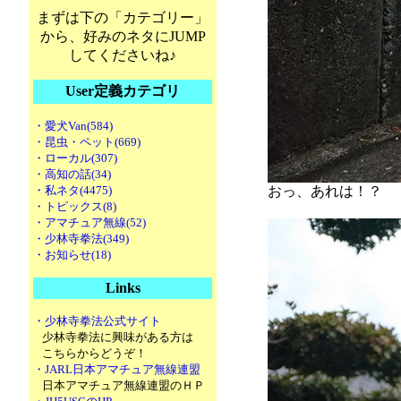
まずは下の「カテゴリー」
から、好みのネタにJUMP
してくださいね♪
User定義カテゴリ
・愛犬Van(584)
・昆虫・ペット(669)
・ローカル(307)
・高知の話(34)
・私ネタ(4475)
おっ、あれは！？
・トピックス(8)
・アマチュア無線(52)
・少林寺拳法(349)
・お知らせ(18)
Links
・少林寺拳法公式サイト
少林寺拳法に興味がある方は
こちらからどうぞ！
・JARL日本アマチュア無線連盟
日本アマチュア無線連盟のＨＰ