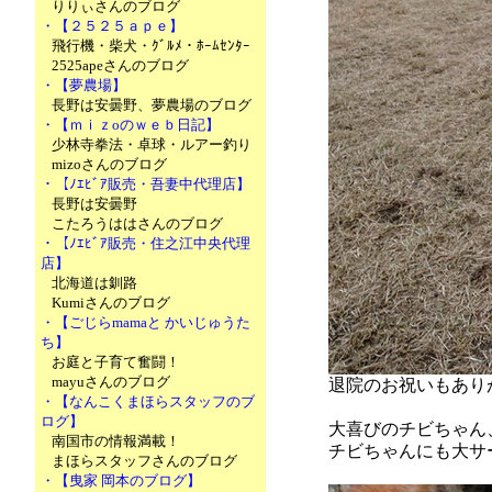
りりぃさんのブログ
・【２５２５ａｐｅ】
飛行機・柴犬・ｸﾞﾙﾒ・ﾎｰﾑｾﾝﾀｰ
2525apeさんのブログ
・【夢農場】
長野は安曇野、夢農場のブログ
・【ｍｉｚoのｗｅｂ日記】
少林寺拳法・卓球・ルアー釣り
mizoさんのブログ
・【ﾉｴﾋﾞｱ販売・吾妻中代理店】
長野は安曇野
こたろうははさんのブログ
・【ﾉｴﾋﾞｱ販売・住之江中央代理
店】
北海道は釧路
Kumiさんのブログ
・【ごじらmamaと かいじゅうた
ち】
お庭と子育て奮闘！
mayuさんのブログ
退院のお祝いもあり
・【なんこくまほらスタッフのブ
ログ】
大喜びのチビちゃん
南国市の情報満載！
チビちゃんにも大サ
まほらスタッフさんのブログ
・【曳家 岡本のブログ】