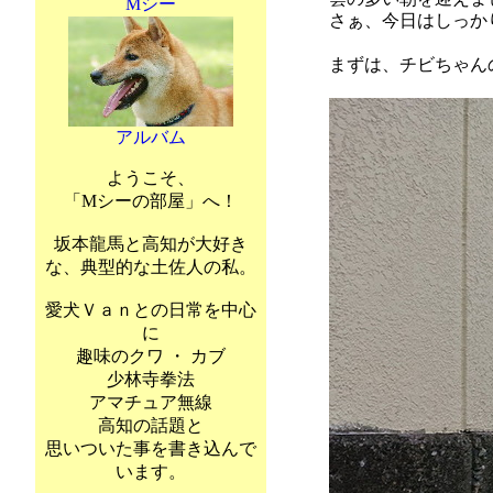
Mシー
さぁ、今日はしっか
まずは、チビちゃん
アルバム
ようこそ、
「Mシーの部屋」へ！
坂本龍馬と高知が大好き
な、典型的な土佐人の私。
愛犬Ｖａｎとの日常を中心
に
趣味のクワ ・ カブ
少林寺拳法
アマチュア無線
高知の話題と
思いついた事を書き込んで
います。