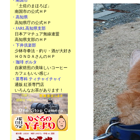
・南国市
「土佐のまほろば」
南国市の公式ＨＰ
・高知県
高知県庁の公式ＨＰ
・JARL高知県支部
日本アマチュア無線連盟
高知県支部のＨＰ
・下井倶楽部
少林寺拳法・釣り・酒が大好き
ＨＯＮＤＡさんのＨＰ
・珈琲 ポルタ
自家焙煎の美味しいコーヒー
カフェもいい感じ♪
・茶専科 ティチャイチャイ
通販 紅茶専門店
いろんなお茶があります！