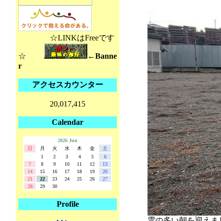
☆LINKはFreeです
☆
←Banne
r
アクセスカウンター
20,017,415
Calendar
2026 Jun
日
月
火
水
木
金
土
1
2
3
4
5
6
7
8
9
10
11
12
13
14
15
16
17
18
19
20
21
22
23
24
25
26
27
28
29
30
Profile
雲の多い朝を迎えま