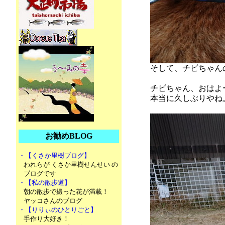
そして、チビちゃん
チビちゃん、おはよ
本当に久しぶりやね
お勧めBLOG
・【くさか里樹ブログ】
われらが くさか里樹せんせい の
ブログです
・【私の散歩道】
朝の散歩で撮った花が満載！
ヤッコさんのブログ
・【りりぃのひとりごと】
手作り大好き！