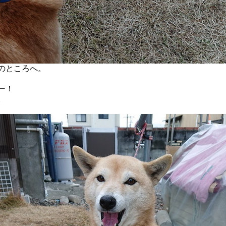
のところへ。
ー！
。