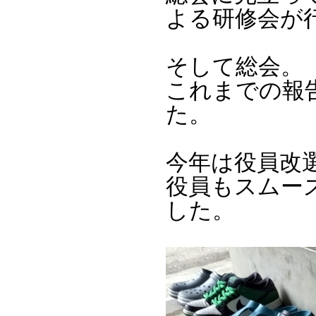
よる研修会が
そして総会。
これまでの報
た。
今年は役員改
役員もスムー
した。