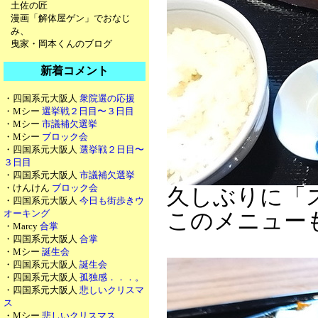
土佐の匠
漫画「解体屋ゲン」でおなじ
み、
曳家・岡本くんのブログ
新着コメント
・四国系元大阪人
衆院選の応援
・Mシー
選挙戦２日目〜３日目
・Mシー
市議補欠選挙
・Mシー
ブロック会
・四国系元大阪人
選挙戦２日目〜
３日目
・四国系元大阪人
市議補欠選挙
・けんけん
ブロック会
久しぶりに「
・四国系元大阪人
今日も街歩きウ
オーキング
このメニュー
・Marcy
合掌
・四国系元大阪人
合掌
・Mシー
誕生会
・四国系元大阪人
誕生会
・四国系元大阪人
孤独感．．．。
・四国系元大阪人
悲しいクリスマ
ス
・Mシー
悲しいクリスマス