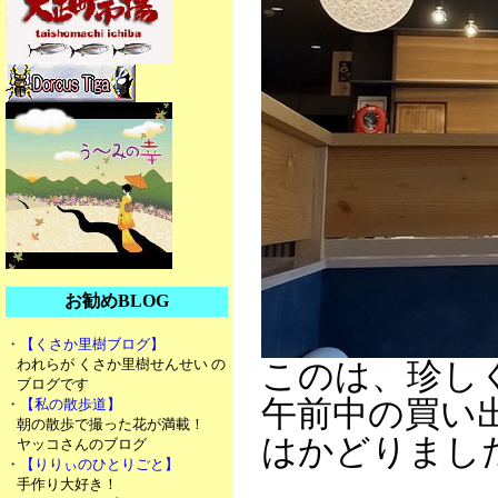
お勧めBLOG
・【くさか里樹ブログ】
われらが くさか里樹せんせい の
このは、珍し
ブログです
午前中の買い
・【私の散歩道】
朝の散歩で撮った花が満載！
はかどりまし
ヤッコさんのブログ
・【りりぃのひとりごと】
手作り大好き！