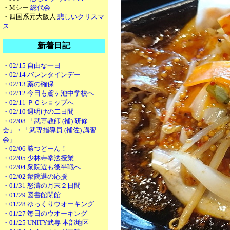
・Mシー
総代会
・四国系元大阪人
悲しいクリスマ
ス
新着日記
・02/15 自由な一日
・02/14 バレンタインデー
・02/13 薬の確保
・02/12 今日も鳶ヶ池中学校へ
・02/11 ＰＣショップへ
・02/10 週明けの二日間
・02/08 「武専教師 (補) 研修
会」・「武専指導員 (補佐) 講習
会」
・02/06 勝つどーん！
・02/05 少林寺拳法授業
・02/04 衆院選も後半戦へ
・02/02 衆院選の応援
・01/31 怒濤の月末２日間
・01/29 図書館閉館
・01/28 ゆっくりウオーキング
・01/27 毎日のウオーキング
・01/25 UNITY武専 本部地区