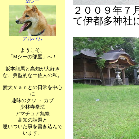
Mシー
２００９年７
て伊都多神社
アルバム
ようこそ、
「Mシーの部屋」へ！
坂本龍馬と高知が大好き
な、典型的な土佐人の私。
愛犬Ｖａｎとの日常を中心
に
趣味のクワ ・ カブ
少林寺拳法
アマチュア無線
高知の話題と
思いついた事を書き込んで
います。