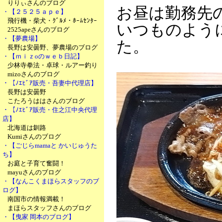
りりぃさんのブログ
お昼は勤務先
・【２５２５ａｐｅ】
飛行機・柴犬・ｸﾞﾙﾒ・ﾎｰﾑｾﾝﾀｰ
いつものよう
2525apeさんのブログ
・【夢農場】
た。
長野は安曇野、夢農場のブログ
・【ｍｉｚoのｗｅｂ日記】
少林寺拳法・卓球・ルアー釣り
mizoさんのブログ
・【ﾉｴﾋﾞｱ販売・吾妻中代理店】
長野は安曇野
こたろうははさんのブログ
・【ﾉｴﾋﾞｱ販売・住之江中央代理
店】
北海道は釧路
Kumiさんのブログ
・【ごじらmamaと かいじゅうた
ち】
お庭と子育て奮闘！
mayuさんのブログ
・【なんこくまほらスタッフのブ
ログ】
南国市の情報満載！
まほらスタッフさんのブログ
・【曳家 岡本のブログ】