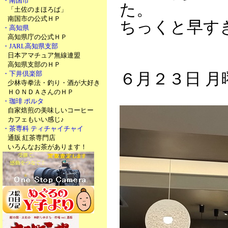
・南国市
た。
「土佐のまほろば」
南国市の公式ＨＰ
ちっくと早す
・高知県
高知県庁の公式ＨＰ
・JARL高知県支部
日本アマチュア無線連盟
高知県支部のＨＰ
・下井倶楽部
６月２３日 月
少林寺拳法・釣り・酒が大好き
ＨＯＮＤＡさんのＨＰ
・珈琲 ポルタ
自家焙煎の美味しいコーヒー
カフェもいい感じ♪
・茶専科 ティチャイチャイ
通販 紅茶専門店
いろんなお茶があります！