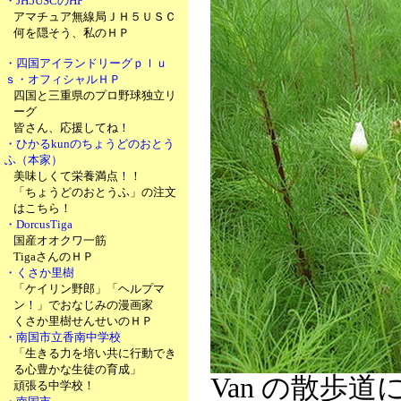
・JH5USCのHP
アマチュア無線局ＪＨ５ＵＳＣ
何を隠そう、私のＨＰ
・四国アイランドリーグｐｌｕ
ｓ・オフィシャルＨＰ
四国と三重県のプロ野球独立リ
ーグ
皆さん、応援してね！
・ひかるkunのちょうどのおとう
ふ（本家）
美味しくて栄養満点！！
「ちょうどのおとうふ」の注文
はこちら！
・DorcusTiga
国産オオクワ一筋
TigaさんのＨＰ
・くさか里樹
「ケイリン野郎」「ヘルプマ
ン！」でおなじみの漫画家
くさか里樹せんせいのＨＰ
・南国市立香南中学校
「生きる力を培い共に行動でき
る心豊かな生徒の育成」
Van の散歩
頑張る中学校！