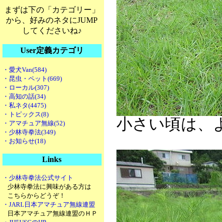
まずは下の「カテゴリー」
から、好みのネタにJUMP
してくださいね♪
User定義カテゴリ
・愛犬Van(584)
・昆虫・ペット(669)
・ローカル(307)
・高知の話(34)
・私ネタ(4475)
・トピックス(8)
小さい頃は、
・アマチュア無線(52)
・少林寺拳法(349)
・お知らせ(18)
Links
・少林寺拳法公式サイト
少林寺拳法に興味がある方は
こちらからどうぞ！
・JARL日本アマチュア無線連盟
日本アマチュア無線連盟のＨＰ