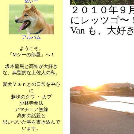
Mシー
２０１０年９
にレッツゴ〜
Van も、大
アルバム
ようこそ、
「Mシーの部屋」へ！
坂本龍馬と高知が大好き
な、典型的な土佐人の私。
愛犬Ｖａｎとの日常を中心
に
趣味のクワ ・ カブ
少林寺拳法
アマチュア無線
高知の話題と
思いついた事を書き込んで
います。