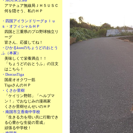
・JH5USCのHP
アマチュア無線局ＪＨ５ＵＳＣ
何を隠そう、私のＨＰ
・四国アイランドリーグｐｌｕ
ｓ・オフィシャルＨＰ
四国と三重県のプロ野球独立リ
ーグ
皆さん、応援してね！
・ひかるkunのちょうどのおとう
ふ（本家）
美味しくて栄養満点！！
「ちょうどのおとうふ」の注文
はこちら！
・DorcusTiga
国産オオクワ一筋
TigaさんのＨＰ
・くさか里樹
「ケイリン野郎」「ヘルプマ
ン！」でおなじみの漫画家
くさか里樹せんせいのＨＰ
・南国市立香南中学校
「生きる力を培い共に行動でき
る心豊かな生徒の育成」
頑張る中学校！