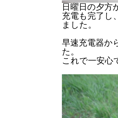
日曜日の夕方
充電も完了し
ました。
早速充電器か
た。
これで一安心