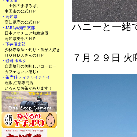
・南国市
「土佐のまほろば」
南国市の公式ＨＰ
・高知県
高知県庁の公式ＨＰ
ハニーと一緒で
・JARL高知県支部
日本アマチュア無線連盟
高知県支部のＨＰ
・下井倶楽部
少林寺拳法・釣り・酒が大好き
７月２９日 火
ＨＯＮＤＡさんのＨＰ
・珈琲 ポルタ
自家焙煎の美味しいコーヒー
カフェもいい感じ♪
・茶専科 ティチャイチャイ
通販 紅茶専門店
いろんなお茶があります！