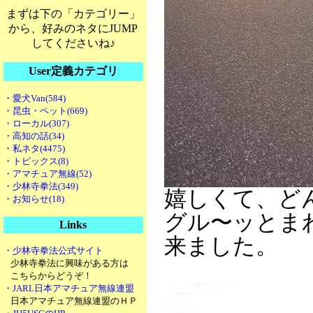
まずは下の「カテゴリー」
から、好みのネタにJUMP
してくださいね♪
User定義カテゴリ
・愛犬Van(584)
・昆虫・ペット(669)
・ローカル(307)
・高知の話(34)
・私ネタ(4475)
・トピックス(8)
・アマチュア無線(52)
・少林寺拳法(349)
嬉しくて、どん
・お知らせ(18)
グル〜ッとま
Links
来ました。
・少林寺拳法公式サイト
少林寺拳法に興味がある方は
こちらからどうぞ！
・JARL日本アマチュア無線連盟
日本アマチュア無線連盟のＨＰ