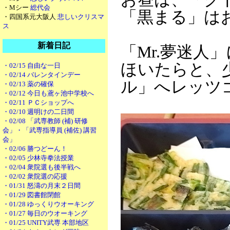
・Mシー
総代会
「黒まる」は
・四国系元大阪人
悲しいクリスマ
ス
新着日記
「Mr.夢迷人
ほいたらと、
・02/15 自由な一日
・02/14 バレンタインデー
ル」へレッツ
・02/13 薬の確保
・02/12 今日も鳶ヶ池中学校へ
・02/11 ＰＣショップへ
・02/10 週明けの二日間
・02/08 「武専教師 (補) 研修
会」・「武専指導員 (補佐) 講習
会」
・02/06 勝つどーん！
・02/05 少林寺拳法授業
・02/04 衆院選も後半戦へ
・02/02 衆院選の応援
・01/31 怒濤の月末２日間
・01/29 図書館閉館
・01/28 ゆっくりウオーキング
・01/27 毎日のウオーキング
・01/25 UNITY武専 本部地区