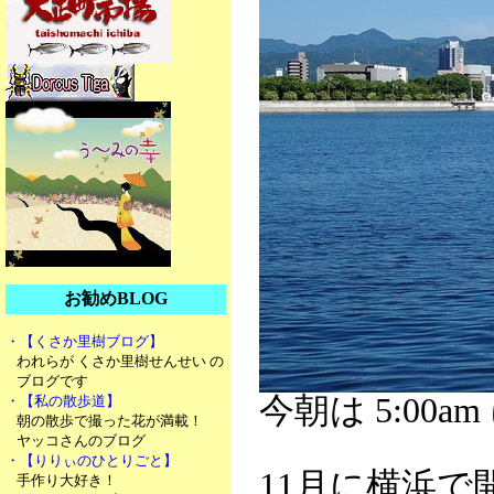
お勧めBLOG
・【くさか里樹ブログ】
われらが くさか里樹せんせい の
ブログです
今朝は 5:00
・【私の散歩道】
朝の散歩で撮った花が満載！
ヤッコさんのブログ
・【りりぃのひとりごと】
11月に横浜で
手作り大好き！