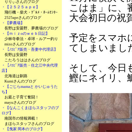
りりぃさんのブログ
こはま」に、
・【２５２５ａｐｅ】
飛行機・柴犬・ｸﾞﾙﾒ・ﾎｰﾑｾﾝﾀｰ
大会初日の祝
2525apeさんのブログ
・【夢農場】
長野は安曇野、夢農場のブログ
・【ｍｉｚoのｗｅｂ日記】
予定をスマホ
少林寺拳法・卓球・ルアー釣り
mizoさんのブログ
てしまいまし
・【ﾉｴﾋﾞｱ販売・吾妻中代理店】
長野は安曇野
こたろうははさんのブログ
そして、今日
・【ﾉｴﾋﾞｱ販売・住之江中央代理
店】
鰹にネイリ、
北海道は釧路
Kumiさんのブログ
・【ごじらmamaと かいじゅうた
ち】
お庭と子育て奮闘！
mayuさんのブログ
・【なんこくまほらスタッフのブ
ログ】
南国市の情報満載！
まほらスタッフさんのブログ
・【曳家 岡本のブログ】