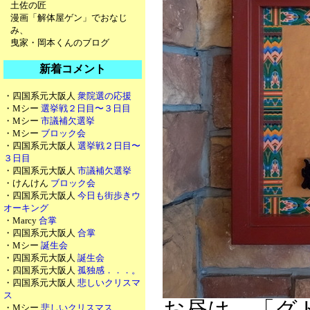
土佐の匠
漫画「解体屋ゲン」でおなじ
み、
曳家・岡本くんのブログ
新着コメント
・四国系元大阪人
衆院選の応援
・Mシー
選挙戦２日目〜３日目
・Mシー
市議補欠選挙
・Mシー
ブロック会
・四国系元大阪人
選挙戦２日目〜
３日目
・四国系元大阪人
市議補欠選挙
・けんけん
ブロック会
・四国系元大阪人
今日も街歩きウ
オーキング
・Marcy
合掌
・四国系元大阪人
合掌
・Mシー
誕生会
・四国系元大阪人
誕生会
・四国系元大阪人
孤独感．．．。
・四国系元大阪人
悲しいクリスマ
ス
お昼は、「グ
・Mシー
悲しいクリスマス