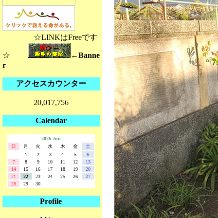
☆LINKはFreeです
☆
←Banne
r
アクセスカウンター
20,017,756
Calendar
2026 Jun
日
月
火
水
木
金
土
1
2
3
4
5
6
7
8
9
10
11
12
13
14
15
16
17
18
19
20
21
22
23
24
25
26
27
28
29
30
Profile