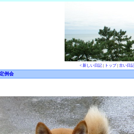
< 新しい日記
|
トップ
|
古い日記
会定例会