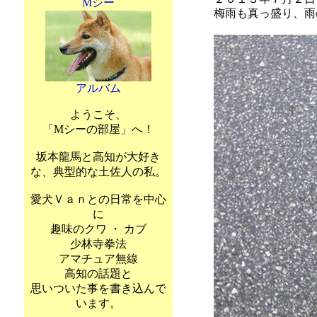
Mシー
梅雨も真っ盛り、雨
アルバム
ようこそ、
「Mシーの部屋」へ！
坂本龍馬と高知が大好き
な、典型的な土佐人の私。
愛犬Ｖａｎとの日常を中心
に
趣味のクワ ・ カブ
少林寺拳法
アマチュア無線
高知の話題と
思いついた事を書き込んで
います。