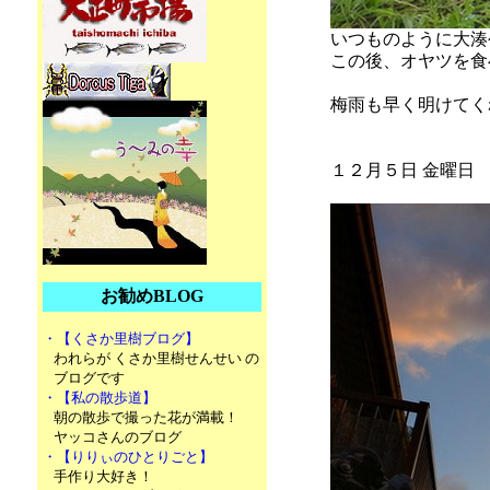
いつものように大湊
この後、オヤツを食
梅雨も早く明けてく
１２月５日 金曜日
お勧めBLOG
・【くさか里樹ブログ】
われらが くさか里樹せんせい の
ブログです
・【私の散歩道】
朝の散歩で撮った花が満載！
ヤッコさんのブログ
・【りりぃのひとりごと】
手作り大好き！