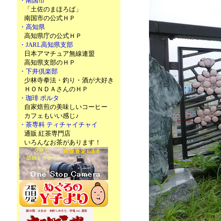
・南国市
「土佐のまほろば」
南国市の公式ＨＰ
・高知県
高知県庁の公式ＨＰ
・JARL高知県支部
日本アマチュア無線連盟
高知県支部のＨＰ
・下井倶楽部
少林寺拳法・釣り・酒が大好き
ＨＯＮＤＡさんのＨＰ
・珈琲 ポルタ
自家焙煎の美味しいコーヒー
カフェもいい感じ♪
・茶専科 ティチャイチャイ
通販 紅茶専門店
いろんなお茶があります！