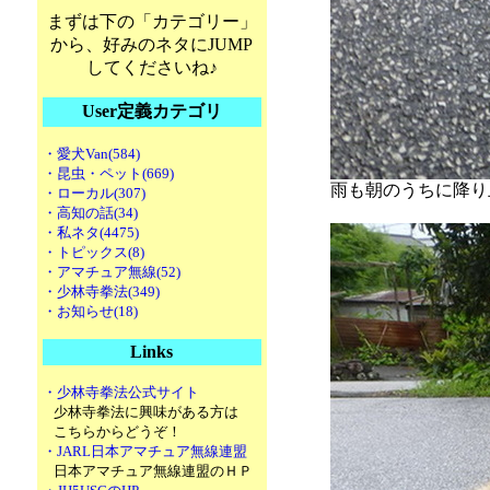
まずは下の「カテゴリー」
から、好みのネタにJUMP
してくださいね♪
User定義カテゴリ
・愛犬Van(584)
・昆虫・ペット(669)
雨も朝のうちに降り
・ローカル(307)
・高知の話(34)
・私ネタ(4475)
・トピックス(8)
・アマチュア無線(52)
・少林寺拳法(349)
・お知らせ(18)
Links
・少林寺拳法公式サイト
少林寺拳法に興味がある方は
こちらからどうぞ！
・JARL日本アマチュア無線連盟
日本アマチュア無線連盟のＨＰ