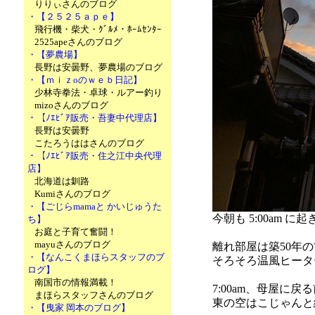
りりぃさんのブログ
・【２５２５ａｐｅ】
飛行機・柴犬・ｸﾞﾙﾒ・ﾎｰﾑｾﾝﾀｰ
2525apeさんのブログ
・【夢農場】
長野は安曇野、夢農場のブログ
・【ｍｉｚoのｗｅｂ日記】
少林寺拳法・卓球・ルアー釣り
mizoさんのブログ
・【ﾉｴﾋﾞｱ販売・吾妻中代理店】
長野は安曇野
こたろうははさんのブログ
・【ﾉｴﾋﾞｱ販売・住之江中央代理
店】
北海道は釧路
Kumiさんのブログ
・【ごじらmamaと かいじゅうた
今朝も 5:00am
ち】
お庭と子育て奮闘！
mayuさんのブログ
離れ部屋は築50年
・【なんこくまほらスタッフのブ
そろそろ温風ヒータ
ログ】
南国市の情報満載！
7:00am、母屋に
まほらスタッフさんのブログ
東の空はこじゃんと
・【曳家 岡本のブログ】