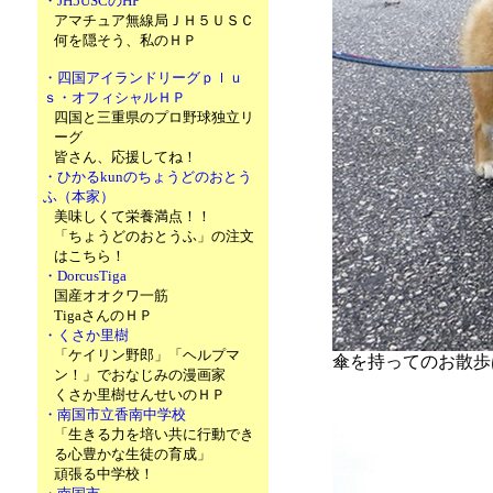
・JH5USCのHP
アマチュア無線局ＪＨ５ＵＳＣ
何を隠そう、私のＨＰ
・四国アイランドリーグｐｌｕ
ｓ・オフィシャルＨＰ
四国と三重県のプロ野球独立リ
ーグ
皆さん、応援してね！
・ひかるkunのちょうどのおとう
ふ（本家）
美味しくて栄養満点！！
「ちょうどのおとうふ」の注文
はこちら！
・DorcusTiga
国産オオクワ一筋
TigaさんのＨＰ
・くさか里樹
「ケイリン野郎」「ヘルプマ
傘を持ってのお散歩
ン！」でおなじみの漫画家
くさか里樹せんせいのＨＰ
・南国市立香南中学校
「生きる力を培い共に行動でき
る心豊かな生徒の育成」
頑張る中学校！